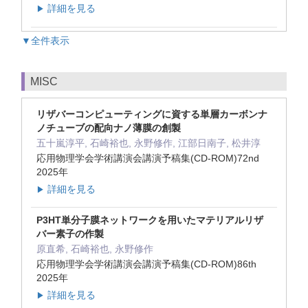
詳細を見る
▶
▼全件表示
MISC
リザバーコンピューティングに資する単層カーボンナ
ノチューブの配向ナノ薄膜の創製
五十嵐淳平, 石崎裕也, 永野修作, 江部日南子, 松井淳
応用物理学会学術講演会講演予稿集(CD-ROM)72nd
2025年
詳細を見る
▶
P3HT単分子膜ネットワークを用いたマテリアルリザ
バー素子の作製
原直希, 石崎裕也, 永野修作
応用物理学会学術講演会講演予稿集(CD-ROM)86th
2025年
詳細を見る
▶