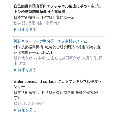
自己組織的垂直配向ナノチャネル形成に基づく高プロ
トン移動型弱酸系高分子電解質
日本学術振興会 科学研究費助成事業
松井 淳, 長尾 祐樹, 永野 修作
詳細を見る
▶
神経ネットワーク型分子・ナノ材料システム
科学技術振興機構 戦略的な研究開発の推進 戦略的創
造研究推進事業 CREST
研究代表者, 松本卓也, 主たる共同研究者, 永野修作, 田
中 啓文
詳細を見る
▶
water command surface によるフレキシブル湿度セ
ンサー
日本学術振興会 科学研究費助成事業 挑戦的研究(萌
芽)
松井 淳, 永野 修作
詳細を見る
▶