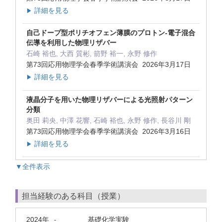
詳細を見る
▶
自己ドープ型ポリチオフェン薄膜のプロトン-電子混合
伝導を利用した物理リザバー
石崎 裕也, 大西 質彬, 箭野 裕一, 永野 修作
第73回応用物理学会春季学術講演会 2026年3月17日
詳細を見る
▶
液晶分子を用いた物理リザバーによる光照射パターン
分類
奥田 莉央, 中澤 花響, 石崎 裕也, 永野 修作, 長谷川 剛
第73回応用物理学会春季学術講演会 2026年3月16日
詳細を見る
▶
▼全件表示
担当経験のある科目（授業）
2024年
基礎化学実験
-