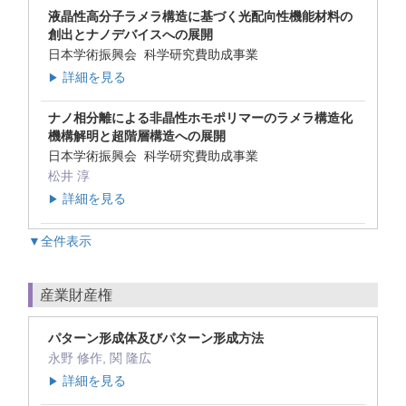
液晶性高分子ラメラ構造に基づく光配向性機能材料の
創出とナノデバイスへの展開
日本学術振興会 科学研究費助成事業
詳細を見る
▶
ナノ相分離による非晶性ホモポリマーのラメラ構造化
機構解明と超階層構造への展開
日本学術振興会 科学研究費助成事業
松井 淳
詳細を見る
▶
▼全件表示
産業財産権
パターン形成体及びパターン形成方法
永野 修作, 関 隆広
詳細を見る
▶