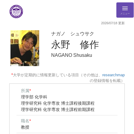
メニュー
2026/07/18 更新
ナガノ シュウサク
永野 修作
NAGANO Shusaku
*
大学が定期的に情報更新している項目（その他は、
researchmap
の登録情報を転載）
所属
*
理学部 化学科
理学研究科 化学専攻 博士課程後期課程
理学研究科 化学専攻 博士課程前期課程
職名
*
教授