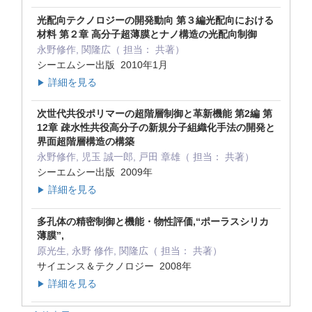
光配向テクノロジーの開発動向 第３編光配向における
材料 第２章 高分子超薄膜とナノ構造の光配向制御
永野修作, 関隆広（ 担当： 共著）
シーエムシー出版 2010年1月
詳細を見る
▶
次世代共役ポリマーの超階層制御と革新機能 第2編 第
12章 疎水性共役高分子の新規分子組織化手法の開発と
界面超階層構造の構築
永野修作, 児玉 誠一郎, 戸田 章雄（ 担当： 共著）
シーエムシー出版 2009年
詳細を見る
▶
多孔体の精密制御と機能・物性評価,“ポーラスシリカ
薄膜”,
原光生, 永野 修作, 関隆広（ 担当： 共著）
サイエンス＆テクノロジー 2008年
詳細を見る
▶