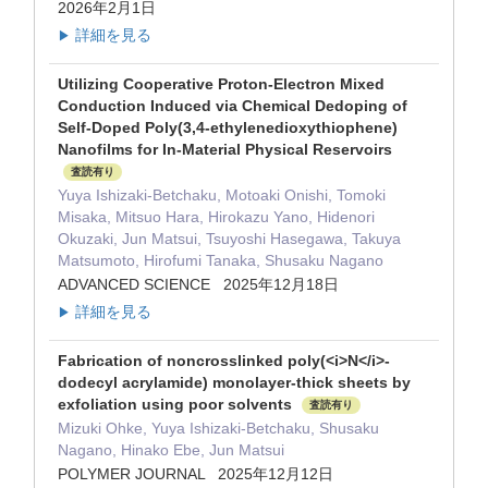
2026年2月1日
詳細を見る
▶
Utilizing Cooperative Proton-Electron Mixed
Conduction Induced via Chemical Dedoping of
Self-Doped Poly(3,4-ethylenedioxythiophene)
Nanofilms for In-Material Physical Reservoirs
査読有り
Yuya Ishizaki-Betchaku, Motoaki Onishi, Tomoki
Misaka, Mitsuo Hara, Hirokazu Yano, Hidenori
Okuzaki, Jun Matsui, Tsuyoshi Hasegawa, Takuya
Matsumoto, Hirofumi Tanaka, Shusaku Nagano
ADVANCED SCIENCE 2025年12月18日
詳細を見る
▶
Fabrication of noncrosslinked poly(<i>N</i>-
dodecyl acrylamide) monolayer-thick sheets by
exfoliation using poor solvents
査読有り
Mizuki Ohke, Yuya Ishizaki-Betchaku, Shusaku
Nagano, Hinako Ebe, Jun Matsui
POLYMER JOURNAL 2025年12月12日