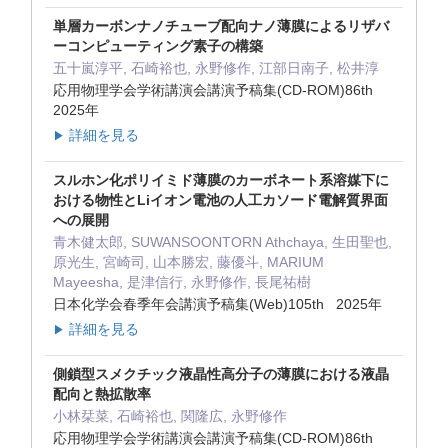
単層カーボンナノチューブ配向ナノ薄膜によるリザバ
ーコンピューティング素子の構築
五十嵐淳平, 石崎裕也, 永野修作, 江部日南子, 松井淳
応用物理学会学術講演会講演予稿集(CD-ROM)86th
2025年
詳細を見る
▶
スルホン化ポリイミド薄膜のカーボネート系溶媒下に
おける物性とLiイオン電池の人工カソード電解質界面
への展開
青木健太郎, SUWANSOONTORN Athchaya, 生田聖也,
原光生, 宮崎司, 山本勝宏, 藤優斗, MARIUM
Mayeesha, 是津信行, 永野修作, 長尾祐樹
日本化学会春季年会講演予稿集(Web)105th 2025年
詳細を見る
▶
側鎖型スメクチック液晶性高分子の薄膜における液晶
配向と熱拡散率
小林栞菜, 石崎裕也, 関隆広, 永野修作
応用物理学会学術講演会講演予稿集(CD-ROM)86th