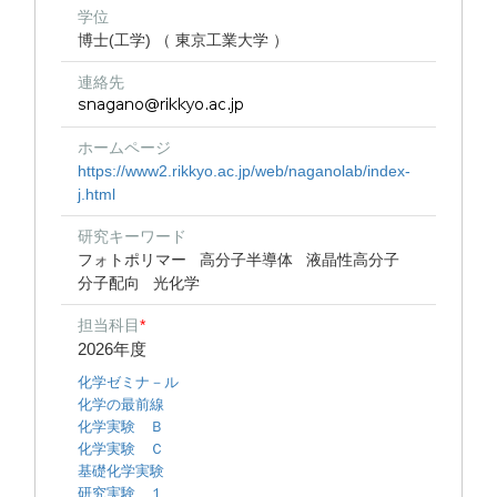
学位
博士(工学) （ 東京工業大学 ）
連絡先
ホームページ
https://www2.rikkyo.ac.jp/web/naganolab/index-
j.html
研究キーワード
フォトポリマー
高分子半導体
液晶性高分子
分子配向
光化学
担当科目
*
2026年度
化学ゼミナ－ル
化学の最前線
化学実験 Ｂ
化学実験 Ｃ
基礎化学実験
研究実験 １