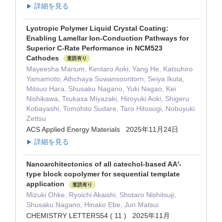
詳細を見る
▶
Lyotropic Polymer Liquid Crystal Coating:
Enabling Lamellar Ion-Conduction Pathways for
Superior C-Rate Performance in NCM523
Cathodes
査読有り
Mayeesha Marium, Kentaro Aoki, Yang He, Katsuhiro
Yamamoto, Athchaya Suwansoontorn, Seiya Ikuta,
Mitsuo Hara, Shusaku Nagano, Yuki Nagao, Kei
Nishikawa, Tsukasa Miyazaki, Hiroyuki Aoki, Shigeru
Kobayashi, Tomohito Sudare, Taro Hitosugi, Nobuyuki
Zettsu
ACS Applied Energy Materials 2025年11月24日
詳細を見る
▶
Nanoarchitectonics of all catechol-based AA′-
type block copolymer for sequential template
application
査読有り
Mizuki Ohke, Ryoichi Akaishi, Shotaro Nishitsuji,
Shusaku Nagano, Hinako Ebe, Jun Matsui
CHEMISTRY LETTERS54 ( 11 ) 2025年11月