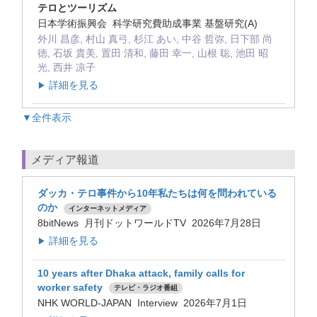
テロとツーリズム
日本学術振興会 科学研究費助成事業 基盤研究(A)
外川 昌彦, 村山 真弓, 杉江 あい, 中谷 哲弥, 日下部 尚
徳, 石坂 貴美, 置田 清和, 藤田 幸一, 山根 聡, 池田 昭
光, 西井 凉子
詳細を見る
▶
▼全件表示
メディア報道
ダッカ・テロ事件から10年私たちは何を問われている
のか
インターネットメディア
8bitNews 月刊ドットワールドTV 2026年7月28日
詳細を見る
▶
10 years after Dhaka attack, family calls for
worker safety
テレビ・ラジオ番組
NHK WORLD-JAPAN Interview 2026年7月1日