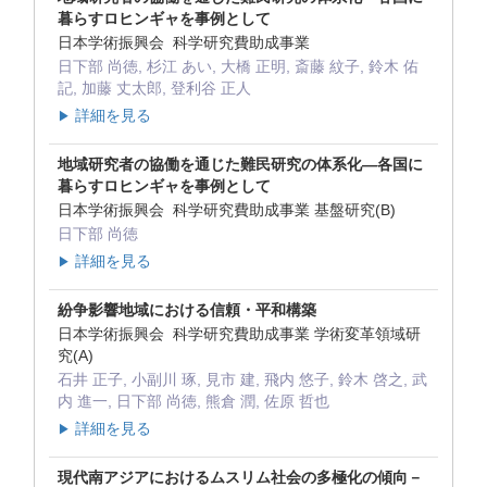
暮らすロヒンギャを事例として
日本学術振興会 科学研究費助成事業
日下部 尚徳, 杉江 あい, 大橋 正明, 斎藤 紋子, 鈴木 佑
記, 加藤 丈太郎, 登利谷 正人
詳細を見る
▶
地域研究者の協働を通じた難民研究の体系化―各国に
暮らすロヒンギャを事例として
日本学術振興会 科学研究費助成事業 基盤研究(B)
日下部 尚徳
詳細を見る
▶
紛争影響地域における信頼・平和構築
日本学術振興会 科学研究費助成事業 学術変革領域研
究(A)
石井 正子, 小副川 琢, 見市 建, 飛内 悠子, 鈴木 啓之, 武
内 進一, 日下部 尚徳, 熊倉 潤, 佐原 哲也
詳細を見る
▶
現代南アジアにおけるムスリム社会の多極化の傾向－