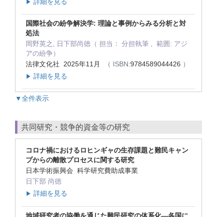
詳細を見る
▶
国際社会の紛争解決学: 理論と事例からみる分析と対
処法
岡野英之, 日下部尚徳（ 担当： 分担執筆 , 範囲: アジ
アの紛争）
法律文化社 2025年11月
（ ISBN:
9784589044426
）
詳細を見る
▶
▼全件表示
共同研究・競争的資金等の研究
コロナ禍におけるロヒンギャの生存課題と難民キャン
プからの離散プロセスに関する研究
日本学術振興会 科学研究費助成事業
日下部 尚徳
詳細を見る
▶
地域研究者の協働を通じた難民研究の体系化―各国に