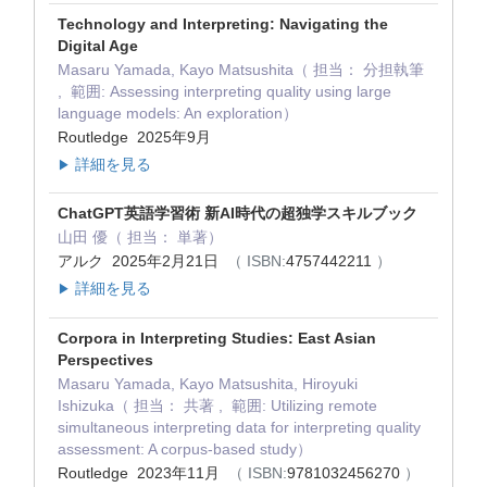
Technology and Interpreting: Navigating the
Digital Age
Masaru Yamada, Kayo Matsushita（ 担当： 分担執筆
, 範囲: Assessing interpreting quality using large
language models: An exploration）
Routledge 2025年9月
詳細を見る
▶
ChatGPT英語学習術 新AI時代の超独学スキルブック
山田 優（ 担当： 単著）
アルク 2025年2月21日
（ ISBN:
4757442211
）
詳細を見る
▶
Corpora in Interpreting Studies: East Asian
Perspectives
Masaru Yamada, Kayo Matsushita, Hiroyuki
Ishizuka（ 担当： 共著 , 範囲: Utilizing remote
simultaneous interpreting data for interpreting quality
assessment: A corpus-based study）
Routledge 2023年11月
（ ISBN:
9781032456270
）