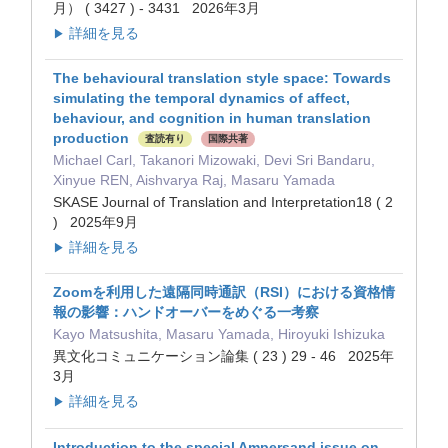
月） ( 3427 ) - 3431 2026年3月
詳細を見る
▶
The behavioural translation style space: Towards
simulating the temporal dynamics of affect,
behaviour, and cognition in human translation
production
査読有り
国際共著
Michael Carl, Takanori Mizowaki, Devi Sri Bandaru,
Xinyue REN, Aishvarya Raj, Masaru Yamada
SKASE Journal of Translation and Interpretation18 ( 2
) 2025年9月
詳細を見る
▶
Zoomを利用した遠隔同時通訳（RSI）における資格情
報の影響：ハンドオーバーをめぐる一考察
Kayo Matsushita, Masaru Yamada, Hiroyuki Ishizuka
異文化コミュニケーション論集 ( 23 ) 29 - 46 2025年
3月
詳細を見る
▶
Introduction to the special Ampersand issue on