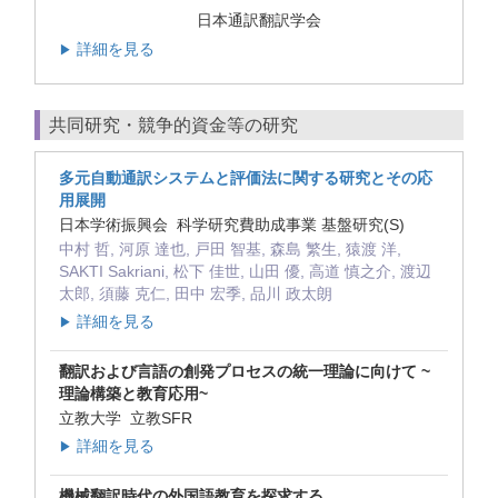
日本通訳翻訳学会
詳細を見る
▶
共同研究・競争的資金等の研究
多元自動通訳システムと評価法に関する研究とその応
用展開
日本学術振興会 科学研究費助成事業 基盤研究(S)
中村 哲, 河原 達也, 戸田 智基, 森島 繁生, 猿渡 洋,
SAKTI Sakriani, 松下 佳世, 山田 優, 高道 慎之介, 渡辺
太郎, 須藤 克仁, 田中 宏季, 品川 政太朗
詳細を見る
▶
翻訳および言語の創発プロセスの統一理論に向けて ~
理論構築と教育応用~
立教大学 立教SFR
詳細を見る
▶
機械翻訳時代の外国語教育を探求する