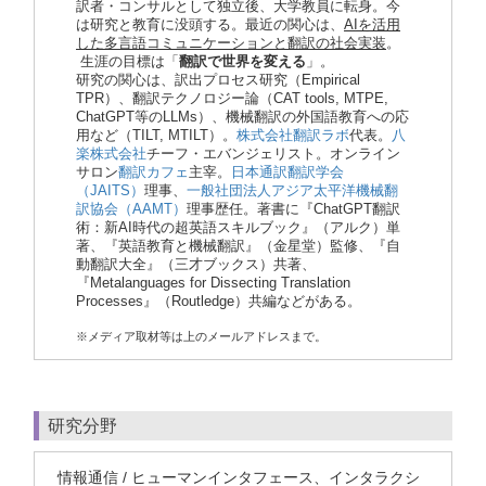
訳者・コンサルとして独立後、大学教員に転身。今
は研究と教育に没頭する。最近の関心は、
AIを活用
した多言語コミュニケーションと翻訳の社会実装
。
生涯の目標は「
翻訳で世界を変える
」。
研究の関心は、訳出プロセス研究（Empirical
TPR）、翻訳テクノロジー論（CAT tools, MTPE,
ChatGPT等のLLMs）、機械翻訳の外国語教育への応
用など（TILT, MTILT）。
株式会社翻訳ラボ
代表。
八
楽株式会社
チーフ・エバンジェリスト。オンライン
サロン
翻訳カフェ
主宰。
日本通訳翻訳学会
（JAITS）
理事、
一般社団法人アジア太平洋機械翻
訳協会（AAMT）
理事歴任。著書に『ChatGPT翻訳
術：新AI時代の超英語スキルブック』（アルク）単
著、『英語教育と機械翻訳』（金星堂）監修、『自
動翻訳大全』（三才ブックス）共著、
『Metalanguages for Dissecting Translation
Processes』（Routledge）共編などがある。
※メディア取材等は上のメールアドレスまで。
研究分野
情報通信 / ヒューマンインタフェース、インタラクシ