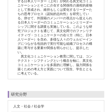
する日本人リーダー（上司）が関わる異文化コミュ
ニケーションとそこに介在する関係性の過程的産物
として形成され、維持もしくは変化するリーダーた
ちの思考プロセス（認知的志向性）を研究してい
る。併せて、外国籍のメンバーの視点から捉えられ
る日本人リーダーのコミュニケーションとリーダー
シップに関する調査も実施している。このような研
究プロジェクトを通じて、異文化間でのファシリテ
イティヴ・コミュニケーターの在り方（特に、日本
人リーダー）を含め、多様な人々のウェルビーイン
グにつながる包括的で実行可能な組織プロセスの構
築に寄与する要素や関係を明らかにし、提示した
い。
異文化コミュニケーション教育に関しては、コン
テクスト・シフティングという概念を軸に、異文化
コミュニケーションを多面的に理解し、協力関係を
築くための考え方と実践について院生、学生ととも
に考えている。
研究分野
人文・社会 / 社会学