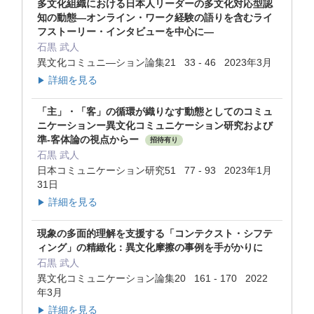
多文化組織における日本人リーダーの多文化対応型認
知の動態―オンライン・ワーク経験の語りを含むライ
フストーリー・インタビューを中心に—
石黒 武人
異文化コミュニ―ション論集21 33 - 46 2023年3月
詳細を見る
▶
「主」・「客」の循環が織りなす動態としてのコミュ
ニケーションー異文化コミュニケーション研究および
準-客体論の視点からー
招待有り
石黒 武人
日本コミュニケーション研究51 77 - 93 2023年1月
31日
詳細を見る
▶
現象の多面的理解を支援する「コンテクスト・シフテ
ィング」の精緻化：異文化摩擦の事例を手がかりに
石黒 武人
異文化コミュニケーション論集20 161 - 170 2022
年3月
詳細を見る
▶