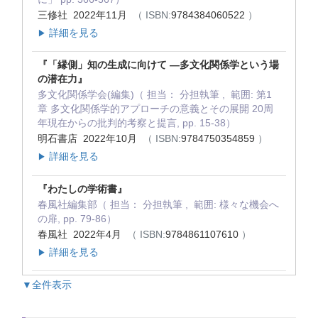
三修社 2022年11月
（ ISBN:
9784384060522
）
詳細を見る
▶
『「縁側」知の生成に向けて ―多文化関係学という場
の潜在力』
多文化関係学会(編集)（ 担当： 分担執筆 , 範囲: 第1
章 多文化関係学的アプローチの意義とその展開 20周
年現在からの批判的考察と提言, pp. 15-38）
明石書店 2022年10月
（ ISBN:
9784750354859
）
詳細を見る
▶
『わたしの学術書』
春風社編集部（ 担当： 分担執筆 , 範囲: 様々な機会へ
の扉, pp. 79-86）
春風社 2022年4月
（ ISBN:
9784861107610
）
詳細を見る
▶
▼全件表示