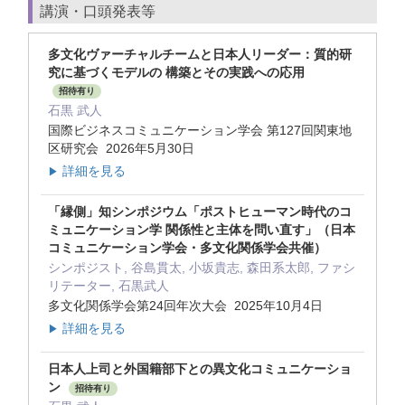
講演・口頭発表等
多文化ヴァーチャルチームと日本人リーダー：質的研
究に基づくモデルの 構築とその実践への応用
招待有り
石黒 武人
国際ビジネスコミュニケーション学会 第127回関東地
区研究会 2026年5月30日
詳細を見る
▶
「縁側」知シンポジウム「ポストヒューマン時代のコ
ミュニケーション学 関係性と主体を問い直す」（日本
コミュニケーション学会・多文化関係学会共催）
シンポジスト, 谷島貫太, 小坂貴志, 森田系太郎, ファシ
リテーター, 石黒武人
多文化関係学会第24回年次大会 2025年10月4日
詳細を見る
▶
日本人上司と外国籍部下との異文化コミュニケーショ
ン
招待有り