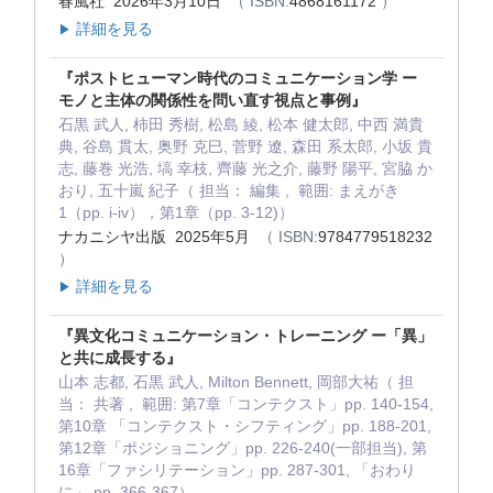
春風社 2026年3月10日
（ ISBN:
4868161172
）
詳細を見る
▶
『ポストヒューマン時代のコミュニケーション学 ー
モノと主体の関係性を問い直す視点と事例』
石黒 武人, 柿田 秀樹, 松島 綾, 松本 健太郎, 中西 満貴
典, 谷島 貫太, 奥野 克巳, 菅野 遼, 森田 系太郎, 小坂 貴
志, 藤巻 光浩, 塙 幸枝, 齊藤 光之介, 藤野 陽平, 宮脇 か
おり, 五十嵐 紀子（ 担当： 編集 , 範囲: まえがき
1（pp. i-iv），第1章（pp. 3-12)）
ナカニシヤ出版 2025年5月
（ ISBN:
9784779518232
）
詳細を見る
▶
『異文化コミュニケーション・トレーニング ー「異」
と共に成長する』
山本 志都, 石黒 武人, Milton Bennett, 岡部大祐（ 担
当： 共著 , 範囲: 第7章「コンテクスト」pp. 140-154,
第10章 「コンテクスト・シフティング」pp. 188-201,
第12章「ポジショニング」pp. 226-240(一部担当), 第
16章「ファシリテーション」pp. 287-301, 「おわり
に」 pp. 366-367）