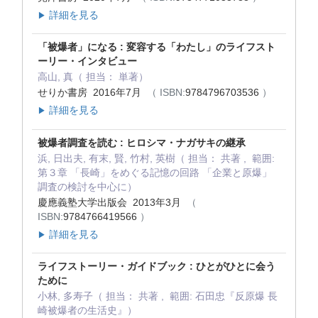
詳細を見る
▶
「被爆者」になる : 変容する「わたし」のライフスト
ーリー・インタビュー
高山, 真（ 担当： 単著）
せりか書房 2016年7月
（ ISBN:
9784796703536
）
詳細を見る
▶
被爆者調査を読む : ヒロシマ・ナガサキの継承
浜, 日出夫, 有末, 賢, 竹村, 英樹（ 担当： 共著 , 範囲:
第３章 「長崎」をめぐる記憶の回路 「企業と原爆」
調査の検討を中心に）
慶應義塾大学出版会 2013年3月
（
ISBN:
9784766419566
）
詳細を見る
▶
ライフストーリー・ガイドブック : ひとがひとに会う
ために
小林, 多寿子（ 担当： 共著 , 範囲: 石田忠『反原爆 長
崎被爆者の生活史』）