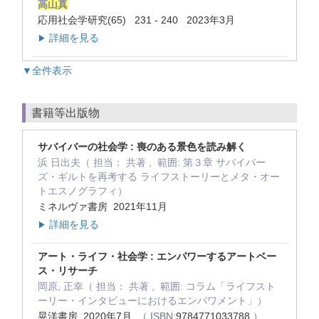
高山真
応用社会学研究(65) 231 - 240 2023年3月
詳細を見る
▶
▼全件表示
書籍等出版物
サバイバーの社会学 : 喪のある景色を読み解く
浜 日出夫（ 担当： 共著 , 範囲: 第３章 サバイバー
ズ・ギルトを再考する ライフストーリーとメタ・オー
トエスノグラフィ）
ミネルヴァ書房 2021年11月
詳細を見る
▶
アート・ライフ・社会学 : エンパワーするアートベー
ス・リサーチ
岡原, 正幸（ 担当： 共著 , 範囲: コラム「ライフスト
ーリー・インタビューにおけるエンパワメント」）
晃洋書房 2020年7月
（ ISBN:
9784771033788
）