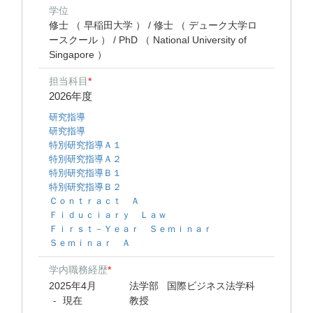
学位
修士 （ 早稲田大学 ） / 修士 （ デューク大学ロ
ースクール ） / PhD （ National University of
Singapore ）
担当科目
*
2026年度
研究指導
研究指導
特別研究指導Ａ１
特別研究指導Ａ２
特別研究指導Ｂ１
特別研究指導Ｂ２
Ｃｏｎｔｒａｃｔ Ａ
Ｆｉｄｕｃｉａｒｙ Ｌａｗ
Ｆｉｒｓｔ－Ｙｅａｒ Ｓｅｍｉｎａｒ
Ｓｅｍｉｎａｒ Ａ
学内職務経歴
*
2025年4月
法学部 国際ビジネス法学科
現在
教授
-