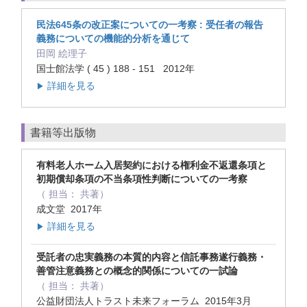
民法645条の改正案についての一考察 : 受任者の報告
義務についての機能的分析を通じて
田岡 絵理子
国士館法学 ( 45 ) 188 - 151 2012年
詳細を見る
▶
書籍等出版物
有料老人ホーム入居契約における権利金不返還条項と
初期償却条項の不当条項性判断についての一考察
（ 担当： 共著）
成文堂 2017年
詳細を見る
▶
受託者の忠実義務の本質的内容と信託事務遂行義務・
善管注意義務との概念的関係についての一試論
（ 担当： 共著）
公益財団法人トラスト未来フォーラム 2015年3月