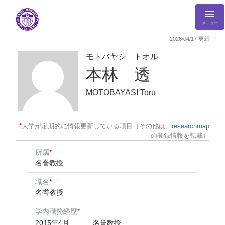
メニュー
2026/04/17 更新
モトバヤシ トオル
本林 透
MOTOBAYASI Toru
*
大学が定期的に情報更新している項目（その他は、
researchmap
の登録情報を転載）
所属
*
名誉教授
職名
*
名誉教授
学内職務経歴
*
2015年4月
名誉教授