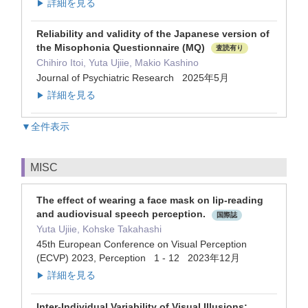
詳細を見る
▶
Reliability and validity of the Japanese version of
the Misophonia Questionnaire (MQ)
査読有り
Chihiro Itoi, Yuta Ujiie, Makio Kashino
Journal of Psychiatric Research 2025年5月
詳細を見る
▶
▼全件表示
MISC
The effect of wearing a face mask on lip-reading
and audiovisual speech perception.
国際誌
Yuta Ujiie, Kohske Takahashi
45th European Conference on Visual Perception
(ECVP) 2023, Perception 1 - 12 2023年12月
詳細を見る
▶
Inter-Individual Variability of Visual Illusions: