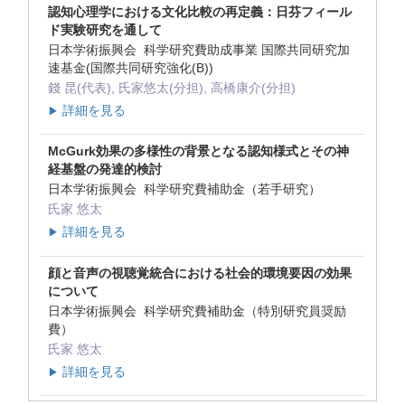
認知心理学における文化比較の再定義：日芬フィール
ド実験研究を通して
日本学術振興会 科学研究費助成事業 国際共同研究加
速基金(国際共同研究強化(B))
錢 昆(代表), 氏家悠太(分担), 高橋康介(分担)
詳細を見る
▶
McGurk効果の多様性の背景となる認知様式とその神
経基盤の発達的検討
日本学術振興会 科学研究費補助金（若手研究）
氏家 悠太
詳細を見る
▶
顔と音声の視聴覚統合における社会的環境要因の効果
について
日本学術振興会 科学研究費補助金（特別研究員奨励
費）
氏家 悠太
詳細を見る
▶