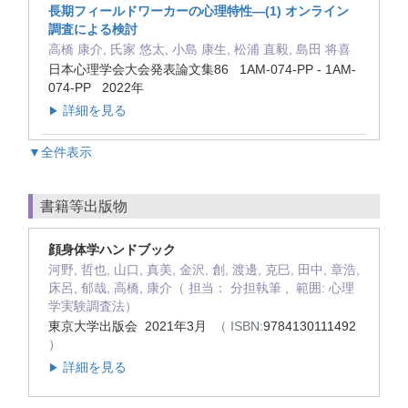
長期フィールドワーカーの心理特性—(1) オンライン
調査による検討
高橋 康介, 氏家 悠太, 小島 康生, 松浦 直毅, 島田 将喜
日本心理学会大会発表論文集86 1AM-074-PP - 1AM-
074-PP 2022年
詳細を見る
▶
▼全件表示
書籍等出版物
顔身体学ハンドブック
河野, 哲也, 山口, 真美, 金沢, 創, 渡邊, 克巳, 田中, 章浩,
床呂, 郁哉, 高橋, 康介（ 担当： 分担執筆 , 範囲: 心理
学実験調査法）
東京大学出版会 2021年3月
（ ISBN:
9784130111492
）
詳細を見る
▶