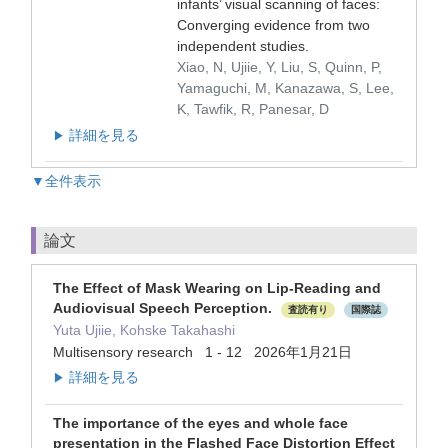
infants’ visual scanning of faces:
Converging evidence from two
independent studies.
Xiao, N, Ujiie, Y, Liu, S, Quinn, P,
Yamaguchi, M, Kanazawa, S, Lee,
K, Tawfik, R, Panesar, D
詳細を見る
▶
▼全件表示
論文
The Effect of Mask Wearing on Lip-Reading and
Audiovisual Speech Perception.
査読有り
国際誌
Yuta Ujiie, Kohske Takahashi
Multisensory research 1 - 12 2026年1月21日
詳細を見る
▶
The importance of the eyes and whole face
presentation in the Flashed Face Distortion Effect