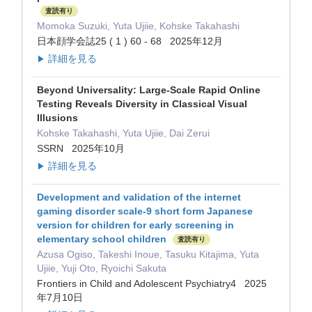
査読有り
Momoka Suzuki, Yuta Ujiie, Kohske Takahashi
日本顔学会誌25 ( 1 ) 60 - 68 2025年12月
詳細を見る
▶
Beyond Universality: Large-Scale Rapid Online
Testing Reveals Diversity in Classical Visual
Illusions
Kohske Takahashi, Yuta Ujiie, Dai Zerui
SSRN 2025年10月
詳細を見る
▶
Development and validation of the internet
gaming disorder scale-9 short form Japanese
version for children for early screening in
elementary school children
査読有り
Azusa Ogiso, Takeshi Inoue, Tasuku Kitajima, Yuta
Ujiie, Yuji Oto, Ryoichi Sakuta
Frontiers in Child and Adolescent Psychiatry4 2025
年7月10日