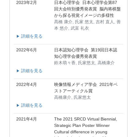
2023年2月
日本心理学会 日本心理学会第87
回大会特別優秀発表賞 脳内将棋盤
から探る視覚イメージの多様性
髙橋 康介, 氏家 悠太, 吉村 直人, 善
本 悠介, 武富 礼衣
詳細を見る
▶
2022年6月
日本認知心理学会 第19回日本認
知心理学会優秀発表賞
鈴木萌々香, 氏家悠太, 高橋康介
詳細を見る
▶
2022年4月
映像情報メディア学会 2021年ベ
ストアーティクル賞
高橋康介, 氏家悠太
詳細を見る
▶
2021年4月
The 2021 SRCD Virtual Biennial,
Strategic Plan Poster Winner
Cultural difference in young