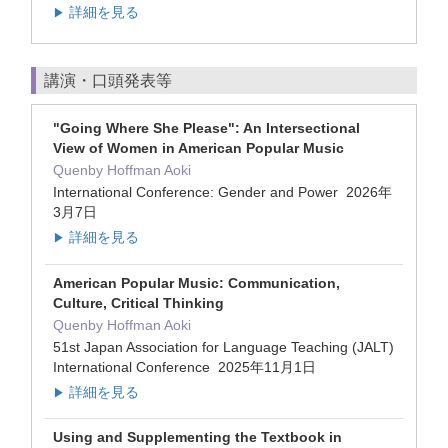
詳細を見る
▶
講演・口頭発表等
"Going Where She Please": An Intersectional
View of Women in American Popular Music
Quenby Hoffman Aoki
International Conference: Gender and Power 2026年
3月7日
詳細を見る
▶
American Popular Music: Communication,
Culture, Critical Thinking
Quenby Hoffman Aoki
51st Japan Association for Language Teaching (JALT)
International Conference 2025年11月1日
詳細を見る
▶
Using and Supplementing the Textbook in