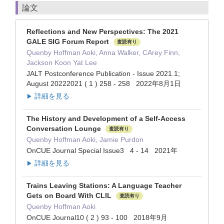
論文
Reflections and New Perspectives: The 2021
GALE SIG Forum Report
査読有り
Quenby Hoffman Aoki, Anna Walker, CArey Finn,
Jackson Koon Yat Lee
JALT Postconference Publication - Issue 2021.1;
August 20222021 ( 1 ) 258 - 258 2022年8月1日
詳細を見る
▶
The History and Development of a Self-Access
Conversation Lounge
査読有り
Quenby Hoffman Aoki, Jamie Purdon
OnCUE Journal Special Issue3 4 - 14 2021年
詳細を見る
▶
Trains Leaving Stations: A Language Teacher
Gets on Board With CLIL
査読有り
Quenby Hoffman Aoki
OnCUE Journal10 ( 2 ) 93 - 100 2018年9月