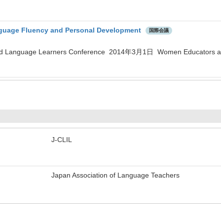
anguage Fluency and Personal Development
国際会議
d Language Learners Conference 2014年3月1日 Women Educators an
J-CLIL
Japan Association of Language Teachers