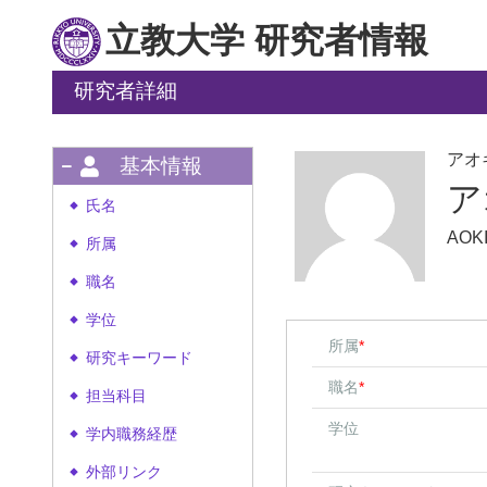
立教大学 研究者情報
研究者詳細
アオ
基本情報
ア
氏名
◆
AOKI
所属
◆
職名
◆
学位
◆
所属
*
研究キーワード
◆
職名
*
担当科目
◆
学位
学内職務経歴
◆
外部リンク
◆