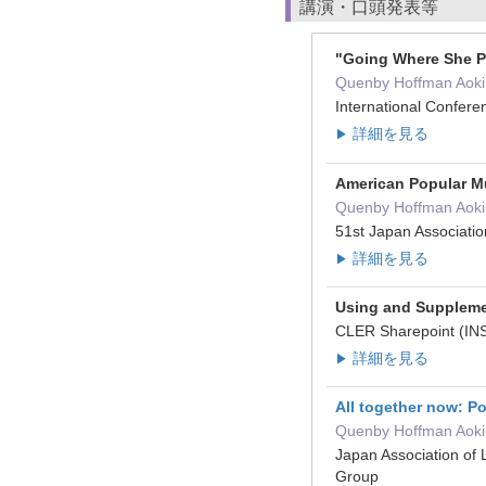
講演・口頭発表等
"Going Where She Pl
Quenby Hoffman Aoki
International Conf
詳細を見る
▶
American Popular Mu
Quenby Hoffman Aoki
51st Japan Associat
詳細を見る
▶
Using and Suppleme
CLER Sharepoint (I
詳細を見る
▶
All together now: Po
Quenby Hoffman Aoki
Japan Association o
Group