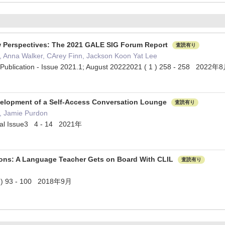
w Perspectives: The 2021 GALE SIG Forum Report
査読有り
 Anna Walker, CArey Finn, Jackson Koon Yat Lee
 Publication - Issue 2021.1; August 20222021 ( 1 ) 258 - 258 2022
velopment of a Self-Access Conversation Lounge
査読有り
, Jamie Purdon
ial Issue3 4 - 14 2021年
ions: A Language Teacher Gets on Board With CLIL
査読有り
2 ) 93 - 100 2018年9月