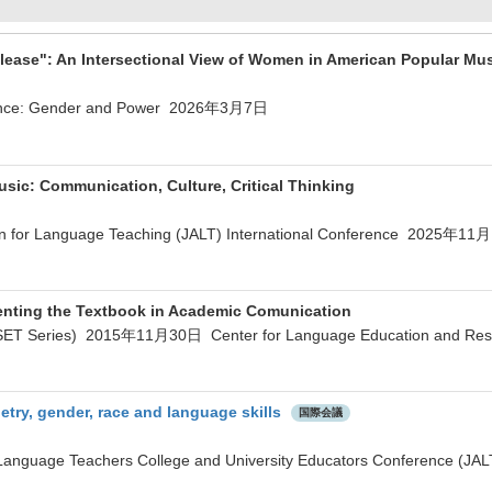
ease": An Intersectional View of Women in American Popular Mu
erence: Gender and Power 2026年3月7日
sic: Communication, Culture, Critical Thinking
ion for Language Teaching (JALT) International Conference 2025年1
nting the Textbook in Academic Comunication
NSET Series) 2015年11月30日 Center for Language Education and Res
etry, gender, race and language skills
国際会議
f Language Teachers College and University Educators Conference 