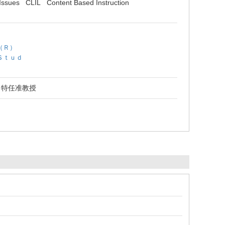
Issues
CLIL
Content Based Instruction
（Ｒ）
Ｓｔｕｄ
 特任准教授