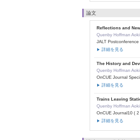
論文
Reflections and Ne
Quenby Hoffman Aoki,
JALT Postconference
詳細を見る
▶
The History and De
Quenby Hoffman Aoki
OnCUE Journal Spec
詳細を見る
▶
Trains Leaving Stat
Quenby Hoffman Aoki
OnCUE Journal10 ( 
詳細を見る
▶