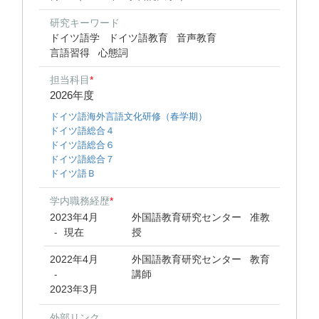
研究キーワード
ドイツ語学
ドイツ語教育
音声教育
言語習得
心態詞
担当科目
*
2026年度
ドイツ語海外言語文化研修（春学期）
ドイツ語総合４
ドイツ語総合６
ドイツ語総合７
ドイツ語Ｂ
学内職務経歴
*
2023年4月
外国語教育研究センター 准教
現在
授
-
2022年4月
外国語教育研究センター 教育
講師
-
2023年3月
外部リンク