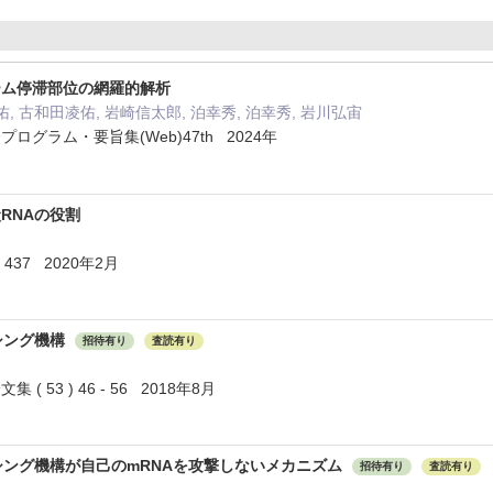
ーム停滞部位の網羅的解析
, 古和田凌佑, 岩崎信太郎, 泊幸秀, 泊幸秀, 岩川弘宙
グラム・要旨集(Web)47th 2024年
RNAの役割
 - 437 2020年2月
シング機構
招待有り
査読有り
 53 ) 46 - 56 2018年8月
シング機構が自己のmRNAを攻撃しないメカニズム
招待有り
査読有り