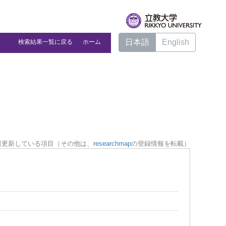
日本語
English
検索結果一覧に戻る
ホーム
報更新している項目（その他は、
researchmap
の登録情報を転載）