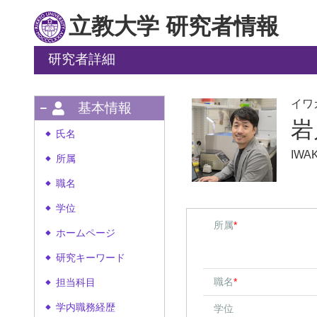
立教大学 研究者情報
研究者詳細
イワ
基本情報
岩
氏名
◆
IWAK
所属
◆
職名
◆
学位
◆
所属
*
ホームページ
◆
研究キーワード
◆
職名
*
担当科目
◆
学内職務経歴
学位
◆