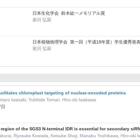
日本生化学会 鈴木紘一メモリアル賞
岩川 弘宙
日本植物病理学会 第一回（平成18年度）学生優秀発
岩川 弘宙
cilitates chloroplast targeting of nuclear-encoded proteins
taro Iwasaki, Yukihide Tomari, Hiro-oki Iwakawa
7日
 region of the SGS3 N-terminal IDR is essential for secondary si
 Sakurai, Ryosuke Kowada, Keisuke Shoji, Manabu Yoshikawa, Hiro-oki 