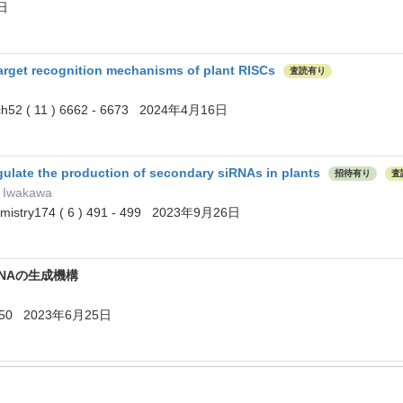
2日
target recognition mechanisms of plant RISCs
査読有り
rch52 ( 11 ) 6662 - 6673 2024年4月16日
ulate the production of secondary siRNAs in plants
招待有り
査
ki Iwakawa
hemistry174 ( 6 ) 491 - 499 2023年9月26日
NAの生成機構
- 350 2023年6月25日