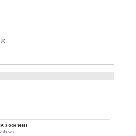
表賞
RNA biogenesis
Iwakawa