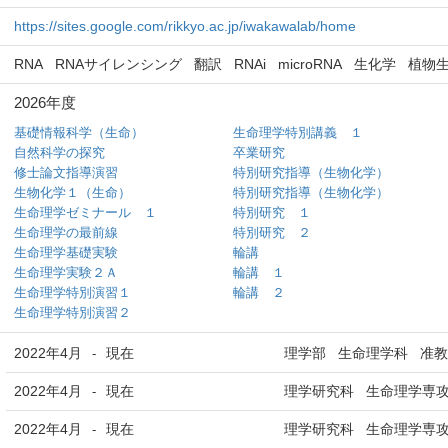
https://sites.google.com/rikkyo.ac.jp/iwakawalab/home
RNA
RNAサイレンシング
翻訳
RNAi
microRNA
生化学
植物
2026年度
基礎情報科学（生命）
生命理学特別講義 １
自然科学の探究
卒業研究
修士論文指導演習
特別研究指導（生物化学）
生物化学１（生命）
特別研究指導（生物化学）
生命理学ゼミナール １
特別研究 １
生命理学の最前線
特別研究 ２
生命理学基礎実験
輪講
生命理学実験２Ａ
輪講 １
生命理学特別演習１
輪講 ２
生命理学特別演習２
2022年4月
現在
理学部 生命理学科 准
-
2022年4月
現在
理学研究科 生命理学専攻
-
2022年4月
現在
理学研究科 生命理学専攻
-