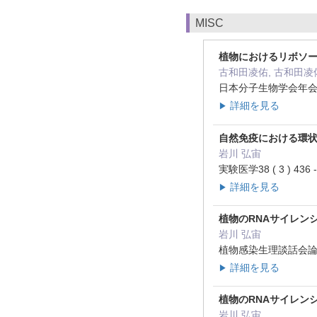
MISC
植物におけるリボソ
古和田凌佑, 古和田凌佑
日本分子生物学会年会プロ
詳細を見る
▶
自然免疫における環状
岩川 弘宙
実験医学38 ( 3 ) 436
詳細を見る
▶
植物のRNAサイレン
岩川 弘宙
植物感染生理談話会論文集 (
詳細を見る
▶
植物のRNAサイレン
岩川 弘宙