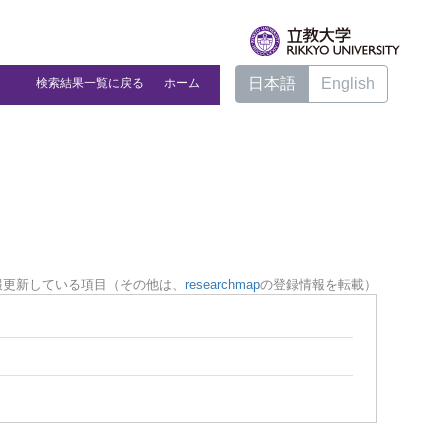
日本語
English
検索結果一覧に戻る
ホーム
報更新している項目（その他は、
researchmap
の登録情報を転載）