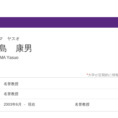
マ ヤスオ
島 康男
MA Yasuo
*
大学が定期的に情
名誉教授
名誉教授
2003年6月
現在
名誉教授
-