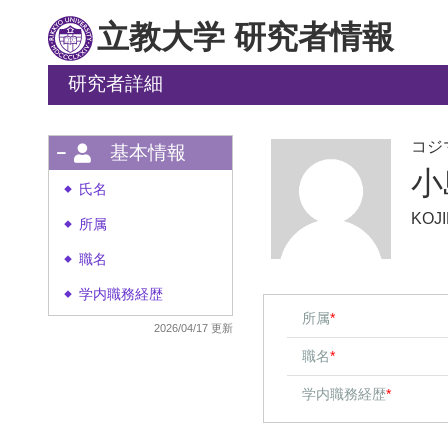
立教大学 研究者情報
研究者詳細
コジ
基本情報
小
氏名
◆
KOJI
所属
◆
職名
◆
学内職務経歴
◆
所属
*
2026/04/17 更新
職名
*
学内職務経歴
*