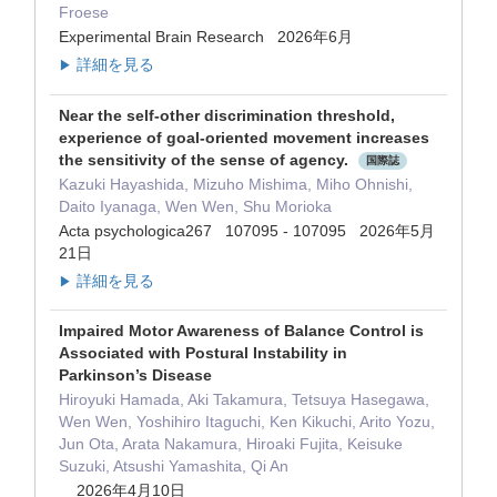
Froese
Experimental Brain Research 2026年6月
詳細を見る
▶
Near the self-other discrimination threshold,
experience of goal-oriented movement increases
the sensitivity of the sense of agency.
国際誌
Kazuki Hayashida, Mizuho Mishima, Miho Ohnishi,
Daito Iyanaga, Wen Wen, Shu Morioka
Acta psychologica267 107095 - 107095 2026年5月
21日
詳細を見る
▶
Impaired Motor Awareness of Balance Control is
Associated with Postural Instability in
Parkinson’s Disease
Hiroyuki Hamada, Aki Takamura, Tetsuya Hasegawa,
Wen Wen, Yoshihiro Itaguchi, Ken Kikuchi, Arito Yozu,
Jun Ota, Arata Nakamura, Hiroaki Fujita, Keisuke
Suzuki, Atsushi Yamashita, Qi An
2026年4月10日