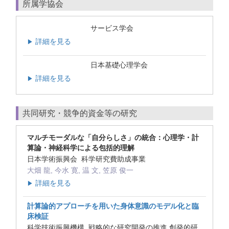
所属学協会
サービス学会
詳細を見る
▶
日本基礎心理学会
詳細を見る
▶
共同研究・競争的資金等の研究
マルチモーダルな「自分らしさ」の統合：心理学・計
算論・神経科学による包括的理解
日本学術振興会 科学研究費助成事業
大畑 龍, 今水 寛, 温 文, 笠原 俊一
詳細を見る
▶
計算論的アプローチを用いた身体意識のモデル化と臨
床検証
科学技術振興機構 戦略的な研究開発の推進 創発的研