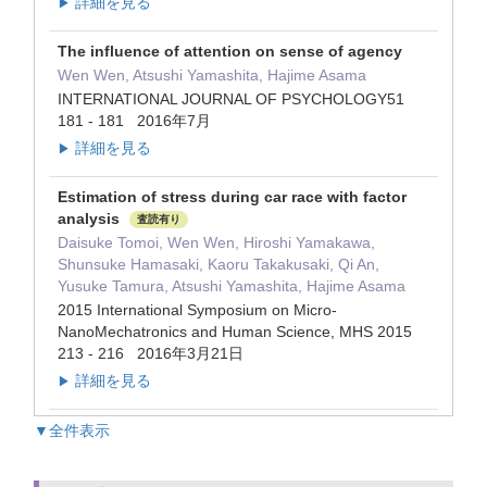
詳細を見る
▶
The influence of attention on sense of agency
Wen Wen, Atsushi Yamashita, Hajime Asama
INTERNATIONAL JOURNAL OF PSYCHOLOGY51
181 - 181 2016年7月
詳細を見る
▶
Estimation of stress during car race with factor
analysis
査読有り
Daisuke Tomoi, Wen Wen, Hiroshi Yamakawa,
Shunsuke Hamasaki, Kaoru Takakusaki, Qi An,
Yusuke Tamura, Atsushi Yamashita, Hajime Asama
2015 International Symposium on Micro-
NanoMechatronics and Human Science, MHS 2015
213 - 216 2016年3月21日
詳細を見る
▶
▼全件表示