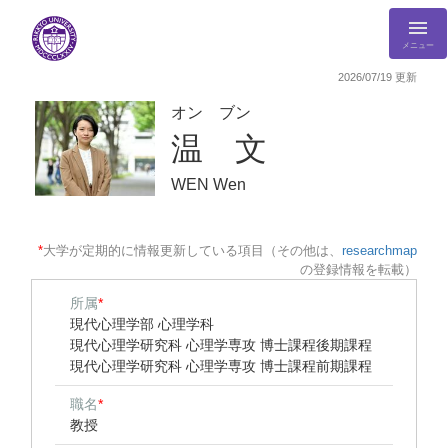
メニュー
2026/07/19 更新
オン ブン
温 文
WEN Wen
*
大学が定期的に情報更新している項目（その他は、
researchmap
の登録情報を転載）
所属
*
現代心理学部 心理学科
現代心理学研究科 心理学専攻 博士課程後期課程
現代心理学研究科 心理学専攻 博士課程前期課程
職名
*
教授