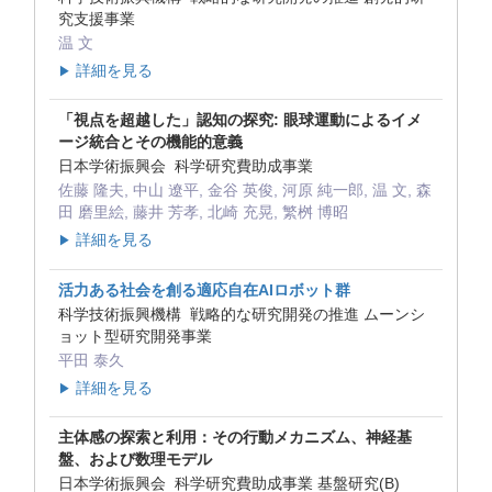
究支援事業
温 文
詳細を見る
▶
「視点を超越した」認知の探究: 眼球運動によるイメ
ージ統合とその機能的意義
日本学術振興会 科学研究費助成事業
佐藤 隆夫, 中山 遼平, 金谷 英俊, 河原 純一郎, 温 文, 森
田 磨里絵, 藤井 芳孝, 北崎 充晃, 繁桝 博昭
詳細を見る
▶
活力ある社会を創る適応自在AIロボット群
科学技術振興機構 戦略的な研究開発の推進 ムーンシ
ョット型研究開発事業
平田 泰久
詳細を見る
▶
主体感の探索と利用：その行動メカニズム、神経基
盤、および数理モデル
日本学術振興会 科学研究費助成事業 基盤研究(B)