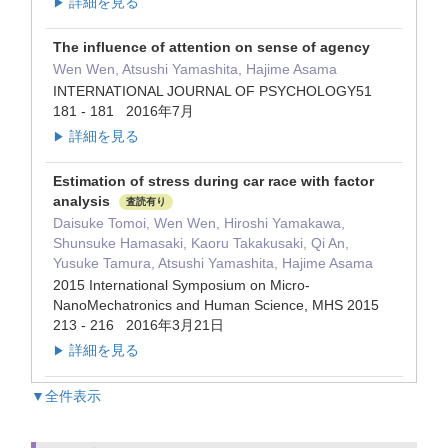
詳細を見る
▶
The influence of attention on sense of agency
Wen Wen, Atsushi Yamashita, Hajime Asama
INTERNATIONAL JOURNAL OF PSYCHOLOGY51
181 - 181 2016年7月
詳細を見る
▶
Estimation of stress during car race with factor
analysis
査読有り
Daisuke Tomoi, Wen Wen, Hiroshi Yamakawa,
Shunsuke Hamasaki, Kaoru Takakusaki, Qi An,
Yusuke Tamura, Atsushi Yamashita, Hajime Asama
2015 International Symposium on Micro-
NanoMechatronics and Human Science, MHS 2015
213 - 216 2016年3月21日
詳細を見る
▶
▼全件表示