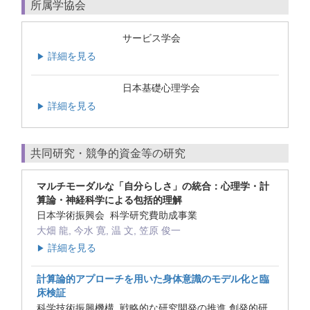
所属学協会
サービス学会
詳細を見る
▶
日本基礎心理学会
詳細を見る
▶
共同研究・競争的資金等の研究
マルチモーダルな「自分らしさ」の統合：心理学・計
算論・神経科学による包括的理解
日本学術振興会 科学研究費助成事業
大畑 龍, 今水 寛, 温 文, 笠原 俊一
詳細を見る
▶
計算論的アプローチを用いた身体意識のモデル化と臨
床検証
科学技術振興機構 戦略的な研究開発の推進 創発的研