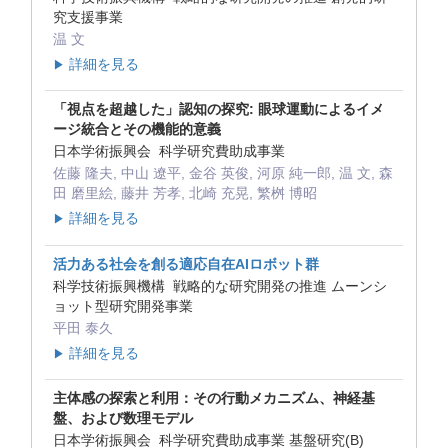
究支援事業
温 文
詳細を見る
▶
「視点を超越した」認知の探究: 眼球運動によるイメ
ージ統合とその機能的意義
日本学術振興会 科学研究費助成事業
佐藤 隆夫, 中山 遼平, 金谷 英俊, 河原 純一郎, 温 文, 森
田 磨里絵, 藤井 芳孝, 北崎 充晃, 繁桝 博昭
詳細を見る
▶
活力ある社会を創る適応自在AIロボット群
科学技術振興機構 戦略的な研究開発の推進 ムーンシ
ョット型研究開発事業
平田 泰久
詳細を見る
▶
主体感の探索と利用：その行動メカニズム、神経基
盤、および数理モデル
日本学術振興会 科学研究費助成事業 基盤研究(B)