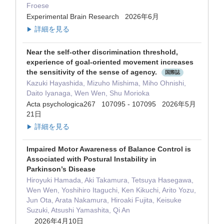
Froese
Experimental Brain Research 2026年6月
詳細を見る
▶
Near the self-other discrimination threshold,
experience of goal-oriented movement increases
the sensitivity of the sense of agency.
国際誌
Kazuki Hayashida, Mizuho Mishima, Miho Ohnishi,
Daito Iyanaga, Wen Wen, Shu Morioka
Acta psychologica267 107095 - 107095 2026年5月
21日
詳細を見る
▶
Impaired Motor Awareness of Balance Control is
Associated with Postural Instability in
Parkinson’s Disease
Hiroyuki Hamada, Aki Takamura, Tetsuya Hasegawa,
Wen Wen, Yoshihiro Itaguchi, Ken Kikuchi, Arito Yozu,
Jun Ota, Arata Nakamura, Hiroaki Fujita, Keisuke
Suzuki, Atsushi Yamashita, Qi An
2026年4月10日