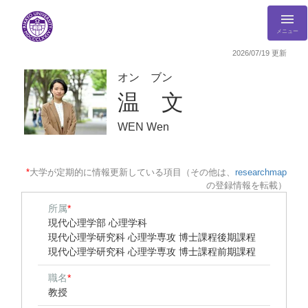
メニュー
2026/07/19 更新
オン ブン
温 文
WEN Wen
*
大学が定期的に情報更新している項目（その他は、
researchmap
の登録情報を転載）
所属
*
現代心理学部 心理学科
現代心理学研究科 心理学専攻 博士課程後期課程
現代心理学研究科 心理学専攻 博士課程前期課程
職名
*
教授