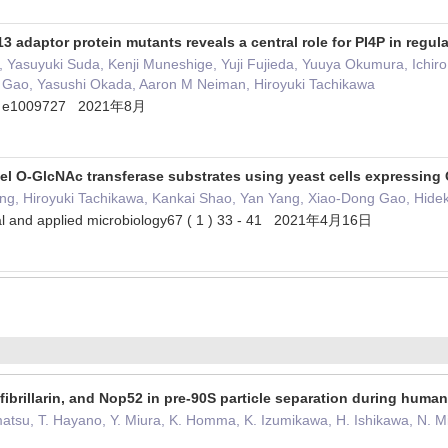
3 adaptor protein mutants reveals a central role for PI4P in reg
Yasuyuki Suda, Kenji Muneshige, Yuji Fujieda, Yuuya Okumura, Ichiro
 Gao, Yasushi Okada, Aaron M Neiman, Hiroyuki Tachikawa
8 ) e1009727 2021年8月
vel O-GlcNAc transferase substrates using yeast cells expressing
ng, Hiroyuki Tachikawa, Kankai Shao, Yan Yang, Xiao-Dong Gao, Hidek
al and applied microbiology67 ( 1 ) 33 - 41 2021年4月16日
fibrillarin, and Nop52 in pre-90S particle separation during hum
tsu, T. Hayano, Y. Miura, K. Homma, K. Izumikawa, H. Ishikawa, N. Mi