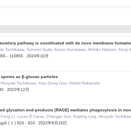
ecretory pathway is coordinated with de novo membrane formati
uki Tachikawa, Tomomi Suda, Kazuo Kurokawa, Akihiko Nakano, Kenji Ir
10855 - 110855 2024年10月
 spores as β-glucan particles
 Hiroyuki Tachikawa, Xiao-Dong Gao, Hideki Nakanishi
- 40 2022年12月
ced glycation end-products (RAGE) mediates phagocytosis in no
Feng Li, Lucas B Carey, Changjin Sun, Kaiping Ling, Hiroyuki Tachikaw
logy5 ( 1 ) 824 - 824 2022年8月16日