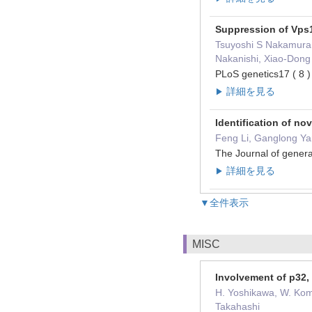
Suppression of Vps1
Tsuyoshi S Nakamura, 
Nakanishi, Xiao-Dong
PLoS genetics17 ( 
詳細を見る
▶
Identification of no
Feng Li, Ganglong Ya
The Journal of gener
詳細を見る
▶
▼全件表示
MISC
Involvement of p32, 
H. Yoshikawa, W. Koma
Takahashi