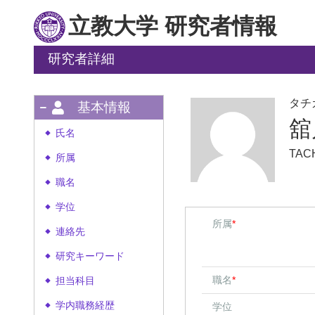
立教大学 研究者情報
研究者詳細
タチ
基本情報
舘
氏名
◆
TACH
所属
◆
職名
◆
学位
◆
所属
*
連絡先
◆
研究キーワード
◆
職名
*
担当科目
◆
学内職務経歴
学位
◆