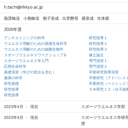
脂質輸送
小胞輸送
胞子形成
出芽酵母
膜形成
生体膜
2026年度
アンチエイジングの科学
研究指導１
ウエルネス理解のための基礎生命科学
研究指導２
ウエルネス理解のための細胞生物学
研究指導３
スポーツウエルネスワークショップＢ
修士論文
スポーツウエルネス学入門
専門演習１
応用生命科学
専門演習２
基礎演習（学びの技法を含む）
卒業研究指導演習
健康の科学
卒業研究（アドバンス
研究基礎
卒業研究（ベイシック
研究指導
ＳＷ研究１２（分子細
研究指導
2023年4月
現在
スポーツウエルネス学部
-
2023年4月
現在
スポーツウエルネス学研究
-
授