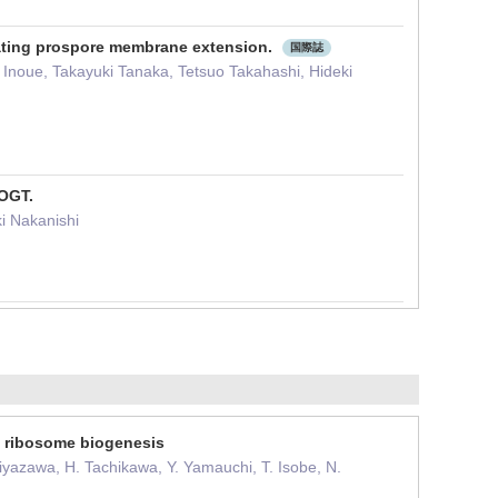
ulating prospore membrane extension.
国際誌
 Inoue, Takayuki Tanaka, Tetsuo Takahashi, Hideki
 OGT.
i Nakanishi
an ribosome biogenesis
yazawa, H. Tachikawa, Y. Yamauchi, T. Isobe, N.