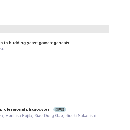
on in budding yeast gametogenesis
ie
nprofessional phagocytes.
国際誌
a, Morihisa Fujita, Xiao-Dong Gao, Hideki Nakanishi