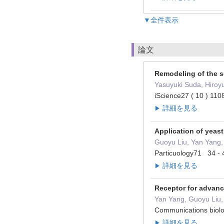
▼全件表示
論文
Remodeling of the s
Yasuyuki Suda, Hiroy
iScience27 ( 10 ) 1
詳細を見る
▶
Application of yeast
Guoyu Liu, Yan Yang,
Particuology71 34 
詳細を見る
▶
Receptor for advan
Yan Yang, Guoyu Liu, 
Communications bio
詳細を見る
▶