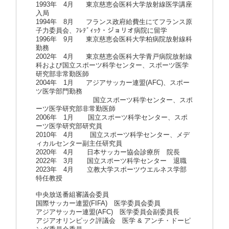
1993年 4月 東京慈恵会医科大学放射線医学講座
入局
1994年 8月 フランス政府給費生にてフランス原
子力委員会、ﾌﾚﾃﾞｨｯｸ・ジョリオ病院に留学
1996年 9月 東京慈恵会医科大学柏病院放射線科
勤務
2002年 4月 東京慈恵会医科大学青戸病院放射線
科および国立スポーツ科学センター、スポーツ医学
研究部非常勤医師
2004年 1月 アジアサッカー連盟(AFC)、スポー
ツ医学部門勤務
国立スポーツ科学センター、スポ
ーツ医学研究部非常勤医師
2006年 1月 国立スポーツ科学センター、スポ
ーツ医学研究部研究員
2010年 4月 国立スポーツ科学センター、メデ
ィカルセンター副主任研究員
2020年 4月 日本サッカー協会診療所 院長
2022年 3月 国立スポーツ科学センター 退職
2023年 4月 立教大学スポーツウエルネス学部
特任教授
中央放送番組審議会委員
国際サッカー連盟(FIFA) 医学委員会委員
アジアサッカー連盟(AFC) 医学委員会副委員長
アジアオリンピック評議会 医学 & アンチ・ドーピ