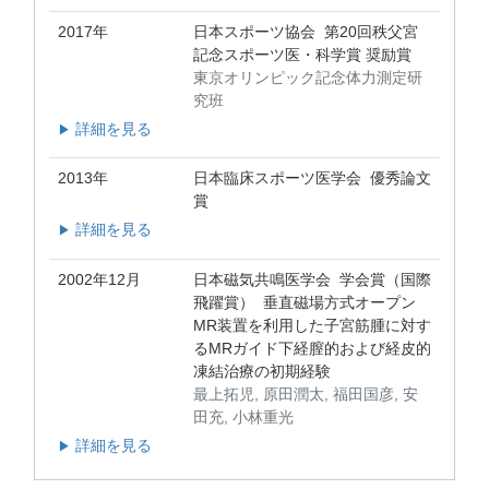
2017年
日本スポーツ協会 第20回秩父宮
記念スポーツ医・科学賞 奨励賞
東京オリンピック記念体力測定研
究班
詳細を見る
▶
2013年
日本臨床スポーツ医学会 優秀論文
賞
詳細を見る
▶
2002年12月
日本磁気共鳴医学会 学会賞（国際
飛躍賞） 垂直磁場方式オープン
MR装置を利用した子宮筋腫に対す
るMRガイド下経膣的および経皮的
凍結治療の初期経験
最上拓児, 原田潤太, 福田国彦, 安
田充, 小林重光
詳細を見る
▶