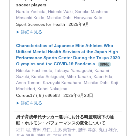
soccer players
Naruto Yoshida, Hideaki Waki, Sonoko Mashimo,
Masaaki Koido, Michiko Dohi, Haruyasu Kato
Sport Sciences for Health 2025年9月
詳細を見る
▶
Characteristics of Japanese Elite Athletes Who
Utilized Mental Health Services at the Japan High
Performance Sports Center During the Tokyo 2020
Olympics and the COVID-19 Pandemic
国際誌
Ritsuko Hashimoto, Tatsuya Yamaguchi, Kanami
Suzuki, Kuniko Sekiguchi, Miho Tanaka, Kaori Eda,
Anna Tomori, Kazuyuki Kamahara, Michiko Dohi, Koji
Machidori, Kohei Nakajima
Cureus17 ( 6 ) e86583 2025年6月23日
詳細を見る
▶
男子育成年代サッカー選手における時差環境下の睡
眠・ホルモン・パフォーマンスの変化について
細井 聡, 吉田 成仁, 土肥 美智子, 服部 淳彦, 丸山 雄介,
多田 智典, 菅野 淳, 加藤 晴康