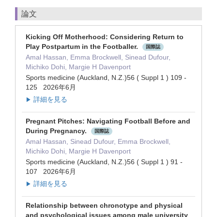
論文
Kicking Off Motherhood: Considering Return to
Play Postpartum in the Footballer.
国際誌
Amal Hassan, Emma Brockwell, Sinead Dufour,
Michiko Dohi, Margie H Davenport
Sports medicine (Auckland, N.Z.)56 ( Suppl 1 ) 109 -
125 2026年6月
詳細を見る
▶
Pregnant Pitches: Navigating Football Before and
During Pregnancy.
国際誌
Amal Hassan, Sinead Dufour, Emma Brockwell,
Michiko Dohi, Margie H Davenport
Sports medicine (Auckland, N.Z.)56 ( Suppl 1 ) 91 -
107 2026年6月
詳細を見る
▶
Relationship between chronotype and physical
and psychological issues among male university