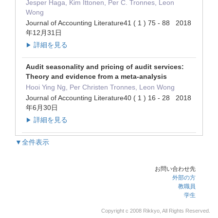
Jesper Haga, Kim Ittonen, Per C. Tronnes, Leon
Wong
Journal of Accounting Literature41 ( 1 ) 75 - 88 2018
年12月31日
詳細を見る
▶
Audit seasonality and pricing of audit services:
Theory and evidence from a meta-analysis
Hooi Ying Ng, Per Christen Tronnes, Leon Wong
Journal of Accounting Literature40 ( 1 ) 16 - 28 2018
年6月30日
詳細を見る
▶
▼全件表示
お問い合わせ先
外部の方
教職員
学生
Copyright c 2008 Rikkyo, All Rights Reserved.