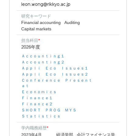
研究キーワード
Financial accounting
Auditing
Capital markets
担当科目
*
2026年度
Ａｃｃｏｕｎｔｉｎｇ１
Ａｃｃｏｕｎｔｉｎｇ２
Ａｐｐｌｉ Ｅｃｏ Ｉｓｓｕｅｓ１
Ａｐｐｌｉ Ｅｃｏ Ｉｓｓｕｅｓ２
Ｃｏｎｆｅｒｅｎｃｅ Ｐｒｅｓｅｎｔ
ａｔ
Ｅｃｏｎｏｍｉｃｓ
Ｆｉｎａｎｃｅ１
Ｆｉｎａｎｃｅ２
ＳＨＯＲＴ ＰＲＯＧ ＭＹＳ
Ｓｔａｔｉｓｔｉｃｓ
学内職務経歴
*
2023年4月
経済学部 会計ファイナンス学