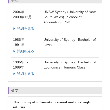
学歴
2004年
UNSW Sydney (University of New
-
2009年12月
South Wales) School of
Accounting PhD
詳細を見る
▶
1986年
University of Sydney Bachelor of
-
1991年
Laws
詳細を見る
▶
1986年
University of Sydney Bachelor of
-
1989年
Economics (Honours Class I)
詳細を見る
▶
論文
The timing of information arrival and overnight
returns