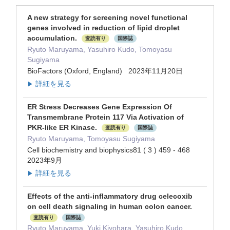
A new strategy for screening novel functional
genes involved in reduction of lipid droplet
accumulation.
査読有り
国際誌
Ryuto Maruyama, Yasuhiro Kudo, Tomoyasu
Sugiyama
BioFactors (Oxford, England) 2023年11月20日
詳細を見る
▶
ER Stress Decreases Gene Expression Of
Transmembrane Protein 117 Via Activation of
PKR-like ER Kinase.
査読有り
国際誌
Ryuto Maruyama, Tomoyasu Sugiyama
Cell biochemistry and biophysics81 ( 3 ) 459 - 468
2023年9月
詳細を見る
▶
Effects of the anti-inflammatory drug celecoxib
on cell death signaling in human colon cancer.
査読有り
国際誌
Ryuto Maruyama, Yuki Kiyohara, Yasuhiro Kudo,