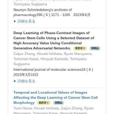
Tomoyasu Sugiyama
Naunyn-Schmiedeberg's archives of
pharmacology396 ( 6 ) 1171 - 1185 2023年6月
詳細を見る
▶
Deep Learning of Phase-Contrast Images of
Cancer Stem Cells Using a Selected Dataset of
High Accuracy Value Using Conditional
Generative Adversarial Networks.
査読有り
国際誌
Zaijun Zhang, Hiroaki Ishihata, Ryuto Maruyama,
Tomonari Kasai, Hiroyuki Kameda, Tomoyasu
Sugiyama
International journal of molecular sciences24 ( 6 )
2023年3月10日
詳細を見る
▶
Temporal and Locational Values of Images
Affecting the Deep Learning of Cancer Stem Cell
Morphology
査読有り
国際誌
Yumi Hanai, Hiroaki Ishihata, Zaijun Zhang, Ryuto
Maruyama, Tomonari Kasai, Hiroyuki Kameda,