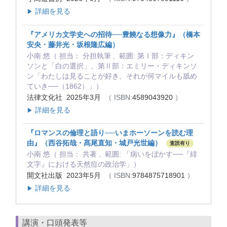
詳細を見る
▶
『アメリカ文学史への招待──豊饒なる想像力』（橋本
安央・藤井光・坂根隆広編）
小南 悠（ 担当： 分担執筆 , 範囲: 第Ⅰ部：ディキン
ソンと「白の選択」、第Ⅱ部：エミリー・ディキンソ
ン「わたしは見ることが好き、それが何マイルも舐め
ていき──（1862）」）
法律文化社 2025年3月
（ ISBN:
4589043920
）
詳細を見る
▶
『ロマンスの倫理と語り──いまホーソーンを読む理
由』（西谷拓哉・髙尾直知・城戸光世編）
査読有り
小南 悠（ 担当： 共著 , 範囲: 「病いをぼかす──『緋
文字』における天然痘の政治学」）
開文社出版 2023年5月
（ ISBN:
9784875718901
）
詳細を見る
▶
講演・口頭発表等