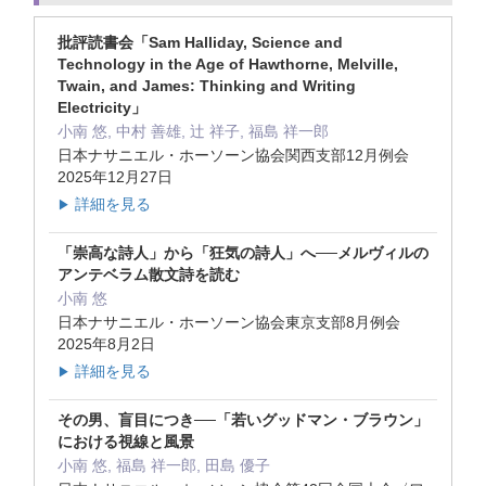
批評読書会「Sam Halliday, Science and
Technology in the Age of Hawthorne, Melville,
Twain, and James: Thinking and Writing
Electricity」
小南 悠, 中村 善雄, 辻 祥子, 福島 祥一郎
日本ナサニエル・ホーソーン協会関西支部12月例会
2025年12月27日
詳細を見る
▶
「崇高な詩人」から「狂気の詩人」へ──メルヴィルの
アンテベラム散文詩を読む
小南 悠
日本ナサニエル・ホーソーン協会東京支部8月例会
2025年8月2日
詳細を見る
▶
その男、盲目につき──「若いグッドマン・ブラウン」
における視線と風景
小南 悠, 福島 祥一郎, 田島 優子