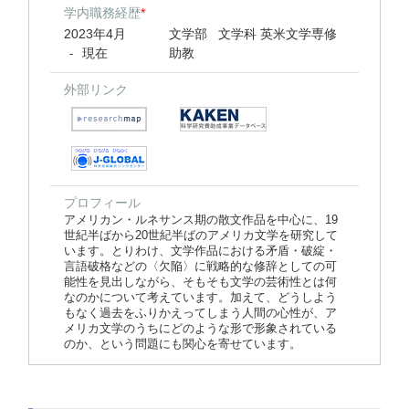
学内職務経歴
*
2023年4月
文学部 文学科 英米文学専修
現在
助教
-
外部リンク
プロフィール
アメリカン・ルネサンス期の散文作品を中心に、19
世紀半ばから20世紀半ばのアメリカ文学を研究して
います。とりわけ、文学作品における矛盾・破綻・
言語破格などの〈欠陥〉に戦略的な修辞としての可
能性を見出しながら、そもそも文学の芸術性とは何
なのかについて考えています。加えて、どうしよう
もなく過去をふりかえってしまう人間の心性が、ア
メリカ文学のうちにどのような形で形象されている
のか、という問題にも関心を寄せています。