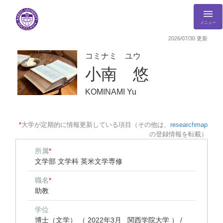
メニュー
2026/07/30 更新
コミナミ ユウ
小南 悠
KOMINAMI Yu
*
大学が定期的に情報更新している項目（その他は、
researchmap
の登録情報を転載）
所属
*
文学部 文学科 英米文学専修
職名
*
助教
学位
博士（文学） （ 2022年3月 関西学院大学 ） /