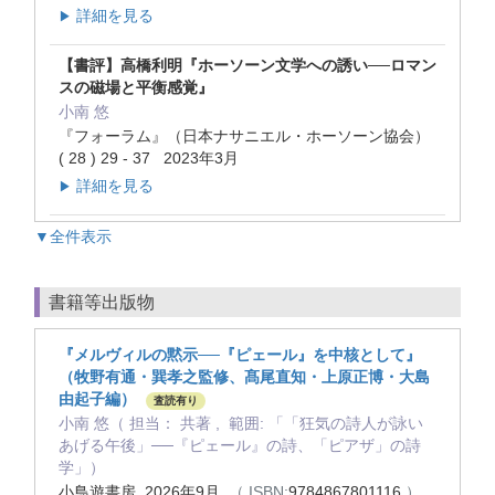
詳細を見る
▶
【書評】高橋利明『ホーソーン文学への誘い──ロマン
スの磁場と平衡感覚』
小南 悠
『フォーラム』（日本ナサニエル・ホーソーン協会）
( 28 ) 29 - 37 2023年3月
詳細を見る
▶
▼全件表示
書籍等出版物
『メルヴィルの黙示──『ピェール』を中核として』
（牧野有通・巽孝之監修、髙尾直知・上原正博・大島
由起子編）
査読有り
小南 悠（ 担当： 共著 , 範囲: 「「狂気の詩人が詠い
あげる午後」──『ピェール』の詩、「ピアザ」の詩
学」）
小鳥遊書房 2026年9月
（ ISBN:
9784867801116
）