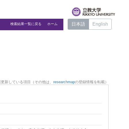
日本語
English
検索結果一覧に戻る
ホーム
報更新している項目（その他は、
researchmap
の登録情報を転載）