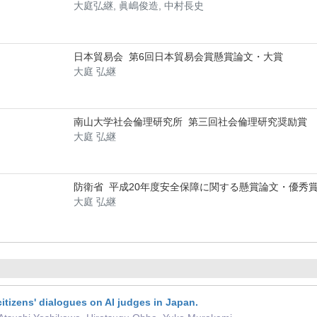
大庭弘継, 眞嶋俊造, 中村長史
日本貿易会 第6回日本貿易会賞懸賞論文・大賞
大庭 弘継
南山大学社会倫理研究所 第三回社会倫理研究奨励賞
大庭 弘継
防衛省 平成20年度安全保障に関する懸賞論文・優秀
大庭 弘継
citizens' dialogues on AI judges in Japan.