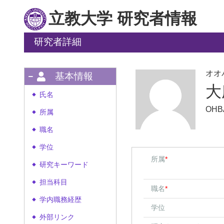
立教大学 研究者情報
研究者詳細
オオ
基本情報
大
氏名
◆
OHBA
所属
◆
職名
◆
学位
◆
所属
*
研究キーワード
◆
担当科目
◆
職名
*
学内職務経歴
◆
学位
外部リンク
◆