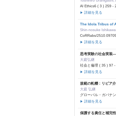
Toshihiro Urahigashi
AI Ethics6 ( 3 ) 25
詳細を見る
▶
The Idola Tribus of
Shin-nosuke Ishikawa
CoRRabs/2510.097
詳細を見る
▶
思考実験の社会実装
大庭弘継
社会と倫理 ( 35 ) 97 
詳細を見る
▶
規範の軋轢 : リビ
大庭 弘継
グローバル・ガバナンス = The
詳細を見る
▶
保護する責任と補完性原