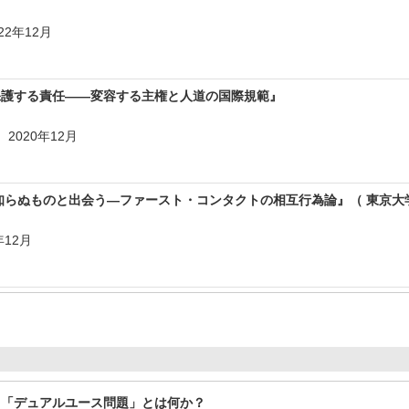
022年12月
保護する責任――変容する主権と人道の国際規範』
5 2020年12月
知らぬものと出会う―ファースト・コンタクトの相互行為論』（ 東京大学
年12月
：「デュアルユース問題」とは何か？