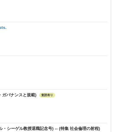
sts.
ル・ガバナンスと規範)
査読有り
シーゲル教授退職記念号) -- (特集 社会倫理の射程)