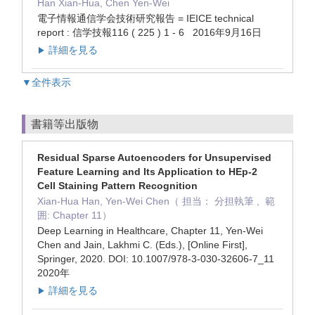
Han Xian-Hua, Chen Yen-Wei
電子情報通信学会技術研究報告 = IEICE technical
report : 信学技報116 ( 225 ) 1 - 6 2016年9月16日
詳細を見る
▶
▼全件表示
書籍等出版物
Residual Sparse Autoencoders for Unsupervised
Feature Learning and Its Application to HEp-2
Cell Staining Pattern Recognition
Xian-Hua Han, Yen-Wei Chen（ 担当： 分担執筆 , 範
囲: Chapter 11）
Deep Learning in Healthcare, Chapter 11, Yen-Wei
Chen and Jain, Lakhmi C. (Eds.), [Online First],
Springer, 2020. DOI: 10.1007/978-3-030-32606-7_11
2020年
詳細を見る
▶