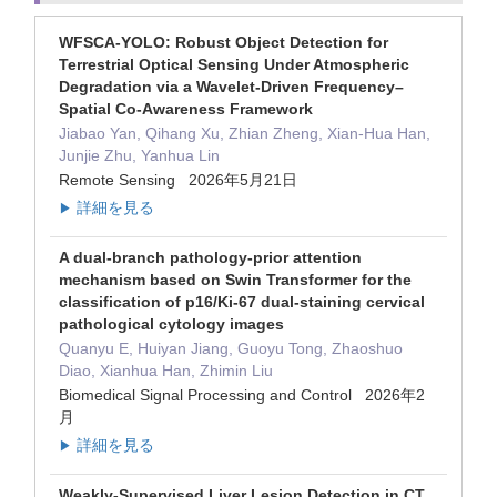
WFSCA-YOLO: Robust Object Detection for
Terrestrial Optical Sensing Under Atmospheric
Degradation via a Wavelet-Driven Frequency–
Spatial Co-Awareness Framework
Jiabao Yan, Qihang Xu, Zhian Zheng, Xian-Hua Han,
Junjie Zhu, Yanhua Lin
Remote Sensing 2026年5月21日
詳細を見る
▶
A dual-branch pathology-prior attention
mechanism based on Swin Transformer for the
classification of p16/Ki-67 dual-staining cervical
pathological cytology images
Quanyu E, Huiyan Jiang, Guoyu Tong, Zhaoshuo
Diao, Xianhua Han, Zhimin Liu
Biomedical Signal Processing and Control 2026年2
月
詳細を見る
▶
Weakly-Supervised Liver Lesion Detection in CT