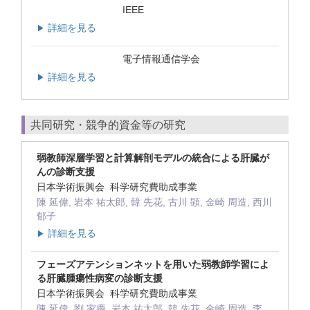
IEEE
詳細を見る
▶
電子情報通信学会
詳細を見る
▶
共同研究・競争的資金等の研究
弱教師深層学習と計算解剖モデルの統合による肝臓が
んの診断支援
日本学術振興会 科学研究費助成事業
陳 延偉, 岩本 祐太郎, 韓 先花, 古川 顕, 金崎 周造, 西川
郁子
詳細を見る
▶
フェーズアテンションネットを用いた弱教師学習によ
る肝臓腫瘍性病変の診断支援
日本学術振興会 科学研究費助成事業
陳 延偉, 劉 家慶, 岩本 祐太郎, 韓 先花, 金崎 周造, 李