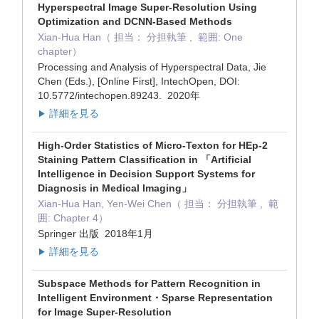
Hyperspectral Image Super-Resolution Using
Optimization and DCNN-Based Methods
Xian-Hua Han（ 担当： 分担執筆 , 範囲: One
chapter）
Processing and Analysis of Hyperspectral Data, Jie
Chen (Eds.), [Online First], IntechOpen, DOI:
10.5772/intechopen.89243. 2020年
詳細を見る
▶
High-Order Statistics of Micro-Texton for HEp-2
Staining Pattern Classification in 「Artificial
Intelligence in Decision Support Systems for
Diagnosis in Medical Imaging」
Xian-Hua Han, Yen-Wei Chen（ 担当： 分担執筆 , 範
囲: Chapter 4）
Springer 出版 2018年1月
詳細を見る
▶
Subspace Methods for Pattern Recognition in
Intelligent Environment・Sparse Representation
for Image Super-Resolution