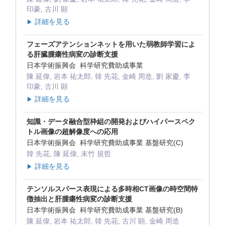
印豪, 古川 顕
詳細を見る
▶
フェーズアテンションネットを用いた弱教師学習によ
る肝臓腫瘍性病変の診断支援
日本学術振興会 科学研究費助成事業
陳 延偉, 岩本 祐太郎, 韓 先花, 金崎 周造, 劉 家慶, 李
印豪, 古川 顕
詳細を見る
▶
知識・データ融合型枠組の開発およびハイパースペク
トル画像の超解像度への応用
日本学術振興会 科学研究費助成事業 基盤研究(C)
韓 先花, 陳 延偉, 末竹 規哲
詳細を見る
▶
テンソルスパース表現による多時相CT画像の時空間特
徴抽出と肝腫瘍性病変の診断支援
日本学術振興会 科学研究費助成事業 基盤研究(B)
陳 延偉, 岩本 祐太郎, 韓 先花, 古川 顕, 金崎 周造