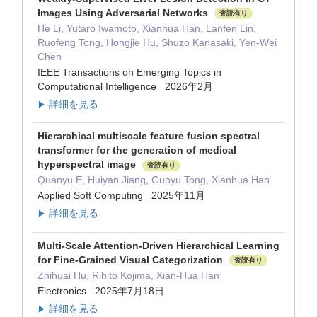
Images Using Adversarial Networks
査読有り
He Li, Yutaro Iwamoto, Xianhua Han, Lanfen Lin,
Ruofeng Tong, Hongjie Hu, Shuzo Kanasaki, Yen-Wei
Chen
IEEE Transactions on Emerging Topics in
Computational Intelligence 2026年2月
詳細を見る
▶
Hierarchical multiscale feature fusion spectral
transformer for the generation of medical
hyperspectral image
査読有り
Quanyu E, Huiyan Jiang, Guoyu Tong, Xianhua Han
Applied Soft Computing 2025年11月
詳細を見る
▶
Multi-Scale Attention-Driven Hierarchical Learning
for Fine-Grained Visual Categorization
査読有り
Zhihuai Hu, Rihito Kojima, Xian-Hua Han
Electronics 2025年7月18日
詳細を見る
▶