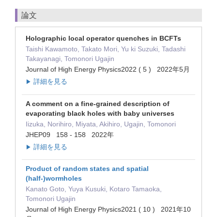
論文
Holographic local operator quenches in BCFTs
Taishi Kawamoto, Takato Mori, Yu ki Suzuki, Tadashi
Takayanagi, Tomonori Ugajin
Journal of High Energy Physics2022 ( 5 ) 2022年5月
詳細を見る
▶
A comment on a fine-grained description of
evaporating black holes with baby universes
Iizuka, Norihiro, Miyata, Akihiro, Ugajin, Tomonori
JHEP09 158 - 158 2022年
詳細を見る
▶
Product of random states and spatial
(half-)wormholes
Kanato Goto, Yuya Kusuki, Kotaro Tamaoka,
Tomonori Ugajin
Journal of High Energy Physics2021 ( 10 ) 2021年10