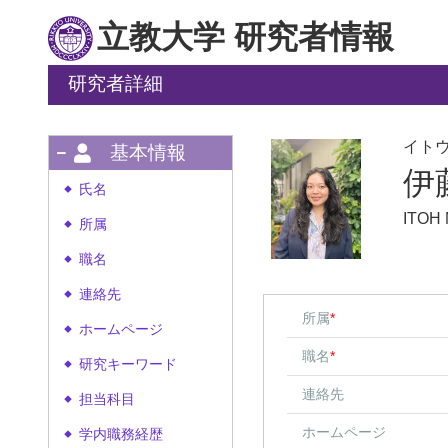
立教大学 研究者情報
研究者詳細
イト
基本情報
伊
氏名
◆
ITOH
所属
◆
職名
◆
連絡先
◆
所属
*
ホームページ
◆
職名
*
研究キーワード
◆
連絡先
担当科目
◆
ホームページ
学内職務経歴
◆