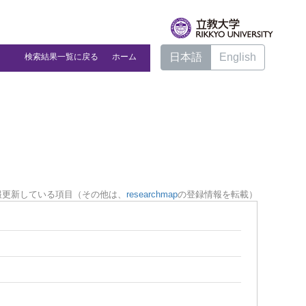
日本語
English
検索結果一覧に戻る
ホーム
報更新している項目（その他は、
researchmap
の登録情報を転載）