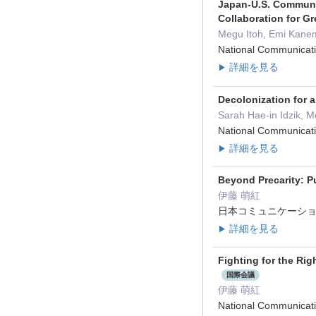
Japan-U.S. Communi
Collaboration for G
Megu Itoh, Emi Kanem
National Communicat
詳細を見る
▶
Decolonization for a
Sarah Hae-in Idzik, M
National Communicat
詳細を見る
▶
Beyond Precarity: P
伊藤 萌紅
日本コミュニケーショ
詳細を見る
▶
Fighting for the Ri
国際会議
伊藤 萌紅
National Communicat