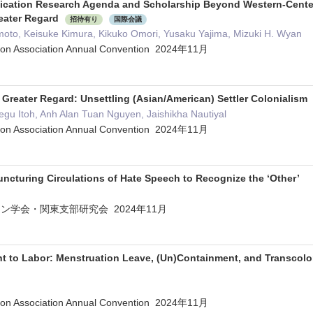
cation Research Agenda and Scholarship Beyond Western-Center
reater Regard
招待有り
国際会議
oto, Keisuke Kimura, Kikuko Omori, Yusaku Yajima, Mizuki H. Wyan
ion Association Annual Convention 2024年11月
 Greater Regard: Unsettling (Asian/American) Settler Colonialism
egu Itoh, Anh Alan Tuan Nguyen, Jaishikha Nautiyal
ion Association Annual Convention 2024年11月
uncturing Circulations of Hate Speech to Recognize the ‘Other’
ン学会・関東支部研究会 2024年11月
ght to Labor: Menstruation Leave, (Un)Containment, and Transcolo
ion Association Annual Convention 2024年11月