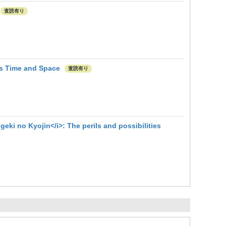
査読有り
ss Time and Space
査読有り
eki no Kyojin</i>: The perils and possibilities