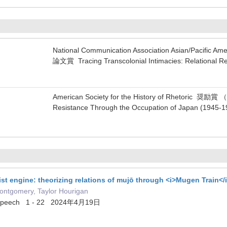
National Communication Association Asian/Pacific 
論文賞 Tracing Transcolonial Intimacies: Relational R
American Society for the History of Rhetoric 奨励賞 
Resistance Through the Occupation of Japan (1945-1
list engine: theorizing relations of mujō through <i>Mugen Train</
Montgomery, Taylor Hourigan
of Speech 1 - 22 2024年4月19日