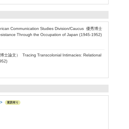
American Communication Studies Division/Caucus 優秀博士
esistance Through the Occupation of Japan (1945-1952)
（博士論文） Tracing Transcolonial Intimacies: Relational
952)
i>
査読有り