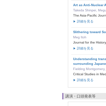
Art as Anti-Nuclear
Takeda Shinpei, Megu
The Asia-Pacific Jou
詳細を見る
▶
Slithering toward S
Meg Itoh
Journal for the Hist
詳細を見る
▶
Understanding transn
surrounding Japan
Fielding Montgomery,
Critical Studies in
詳細を見る
▶
講演・口頭発表等