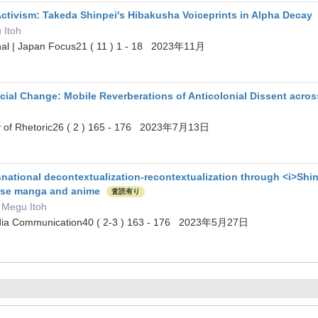
 Activism: Takeda Shinpei's Hibakusha Voiceprints in Alpha Decay
 Itoh
rnal | Japan Focus21 ( 11 ) 1 - 18 2023年11月
ocial Change: Mobile Reverberations of Anticolonial Dissent acro
ory of Rhetoric26 ( 2 ) 165 - 176 2023年7月13日
ational decontextualization-recontextualization through <i>Shing
ese manga and anime
査読有り
 Megu Itoh
 Media Communication40 ( 2-3 ) 163 - 176 2023年5月27日