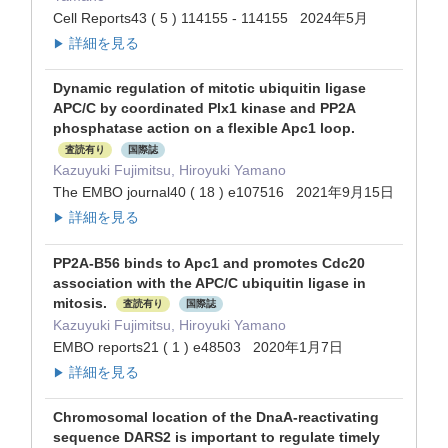
Cell Reports43 ( 5 ) 114155 - 114155 2024年5月
詳細を見る
▶
Dynamic regulation of mitotic ubiquitin ligase
APC/C by coordinated Plx1 kinase and PP2A
phosphatase action on a flexible Apc1 loop.
査読有り
国際誌
Kazuyuki Fujimitsu, Hiroyuki Yamano
The EMBO journal40 ( 18 ) e107516 2021年9月15日
詳細を見る
▶
PP2A-B56 binds to Apc1 and promotes Cdc20
association with the APC/C ubiquitin ligase in
mitosis.
査読有り
国際誌
Kazuyuki Fujimitsu, Hiroyuki Yamano
EMBO reports21 ( 1 ) e48503 2020年1月7日
詳細を見る
▶
Chromosomal location of the DnaA-reactivating
sequence DARS2 is important to regulate timely