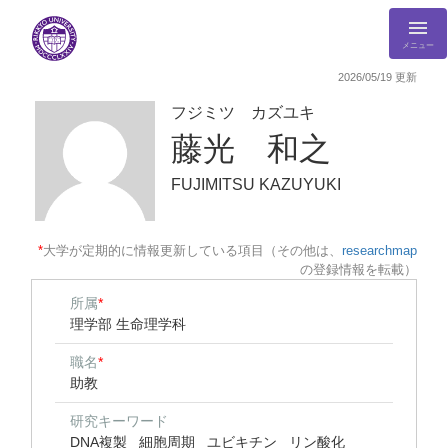
メニュー
2026/05/19 更新
フジミツ カズユキ
藤光 和之
FUJIMITSU KAZUYUKI
*
大学が定期的に情報更新している項目（その他は、
researchmap
の登録情報を転載）
所属
*
理学部 生命理学科
職名
*
助教
研究キーワード
DNA複製
細胞周期
ユビキチン
リン酸化