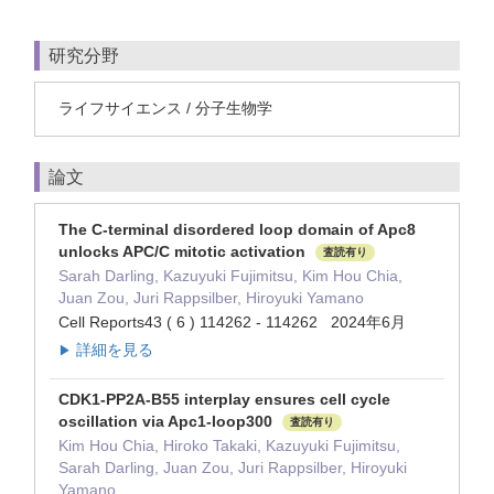
研究分野
ライフサイエンス / 分子生物学
論文
The C-terminal disordered loop domain of Apc8
unlocks APC/C mitotic activation
査読有り
Sarah Darling, Kazuyuki Fujimitsu, Kim Hou Chia,
Juan Zou, Juri Rappsilber, Hiroyuki Yamano
Cell Reports43 ( 6 ) 114262 - 114262 2024年6月
詳細を見る
▶
CDK1-PP2A-B55 interplay ensures cell cycle
oscillation via Apc1-loop300
査読有り
Kim Hou Chia, Hiroko Takaki, Kazuyuki Fujimitsu,
Sarah Darling, Juan Zou, Juri Rappsilber, Hiroyuki
Yamano