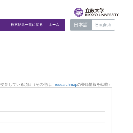
日本語
English
検索結果一覧に戻る
ホーム
報更新している項目（その他は、
researchmap
の登録情報を転載）