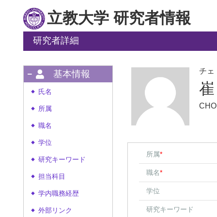
立教大学 研究者情報
研究者詳細
チェ
基本情報
崔
氏名
◆
CHO
所属
◆
職名
◆
学位
◆
所属
*
研究キーワード
◆
職名
*
担当科目
◆
学位
学内職務経歴
◆
研究キーワード
外部リンク
◆