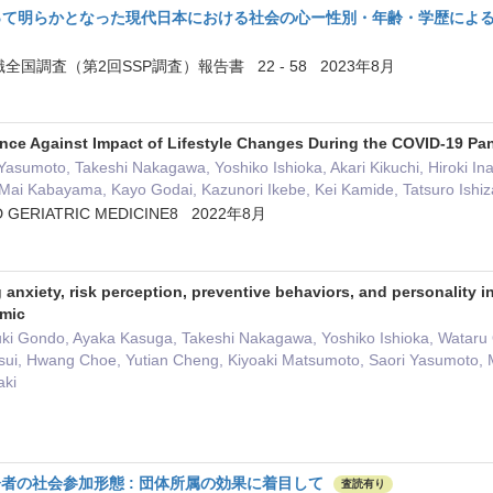
2によって明らかとなった現代日本における社会の心ー性別・年齢・学歴によ
全国調査（第2回SSP調査）報告書 22 - 58 2023年8月
ience Against Impact of Lifestyle Changes During the COVID-19 P
Yasumoto, Takeshi Nakagawa, Yoshiko Ishioka, Akari Kikuchi, Hiroki I
 Mai Kabayama, Kayo Godai, Kazunori Ikebe, Kei Kamide, Tatsuro Ishi
 GERIATRIC MEDICINE8 2022年8月
nxiety, risk perception, preventive behaviors, and personality i
mic
uki Gondo, Ayaka Kasuga, Takeshi Nakagawa, Yoshiko Ishioka, Wataru 
asui, Hwang Choe, Yutian Cheng, Kiyoaki Matsumoto, Saori Yasumoto, 
aki
者の社会参加形態 : 団体所属の効果に着目して
査読有り