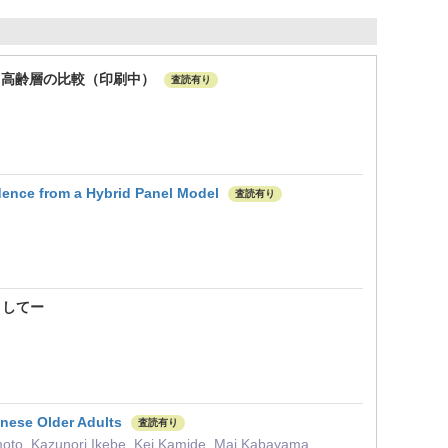
と高齢層の比較（印刷中）
査読有り
dence from a Hybrid Panel Model
査読有り
目してー
anese Older Adults
査読有り
oto, Kazunori Ikebe, Kei Kamide, Mai Kabayama,