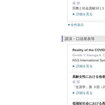
崔 煌
宗教と社会貢献10 ( 1 )
詳細を見る
▶
▼全件表示
講演・口頭発表等
Reality of the COVID
Gondo Y, Kasuga A, 
KGS International
詳細を見る
▶
高齢女性における他者と
崔 煌
「生涯学」第 ３回（20
詳細を見る
▶
低福祉社会における