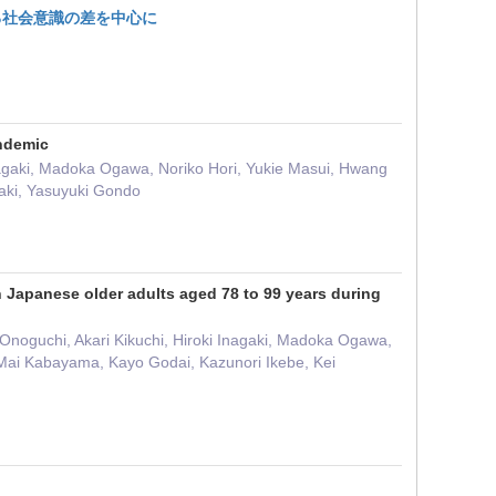
る社会意識の差を中心に
andemic
nagaki, Madoka Ogawa, Noriko Hori, Yukie Masui, Hwang
zaki, Yasuyuki Gondo
n Japanese older adults aged 78 to 99 years during
Onoguchi, Akari Kikuchi, Hiroki Inagaki, Madoka Ogawa,
Mai Kabayama, Kayo Godai, Kazunori Ikebe, Kei