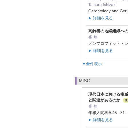
Tatsuro Ishizaki
Gerontology and Ger
詳細を見る
▶
高齢者の地縁組織へ
崔 煌
ノンプロフィット・レビュー2
詳細を見る
▶
▼全件表示
MISC
現代日本における権威
と関連があるのか
査
崔 煌
年報人間科学45 81 - 
詳細を見る
▶