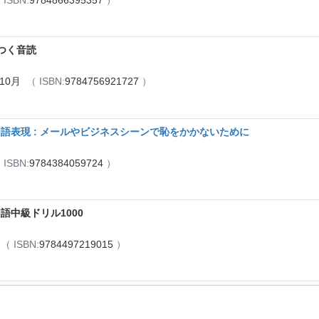
 ISBN:
9784866395357
）
つく音読
年10月
（ ISBN:
9784756921727
）
語表現 : メールやビジネスシーンで恥をかかないために
 ISBN:
9784384059724
）
語中級ドリル1000
月
（ ISBN:
9784497219015
）