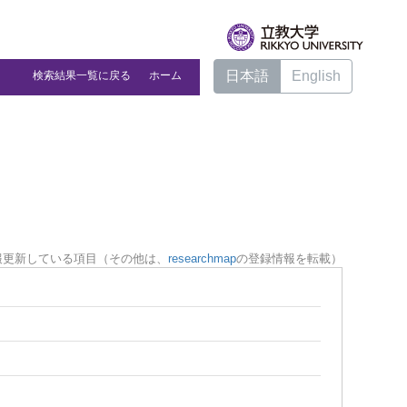
日本語
English
検索結果一覧に戻る
ホーム
報更新している項目（その他は、
researchmap
の登録情報を転載）