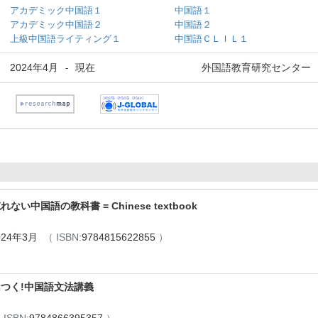
アカデミック中国語１
中国語１
アカデミック中国語２
中国語２
上級中国語ライティング１
中国語ＣＬＩＬ１
2024年4月
現在
外国語教育研究センター
-
中国語の教科書 = Chinese textbook
024年3月
（ ISBN:
9784815622855
）
つく!中国語文法講義