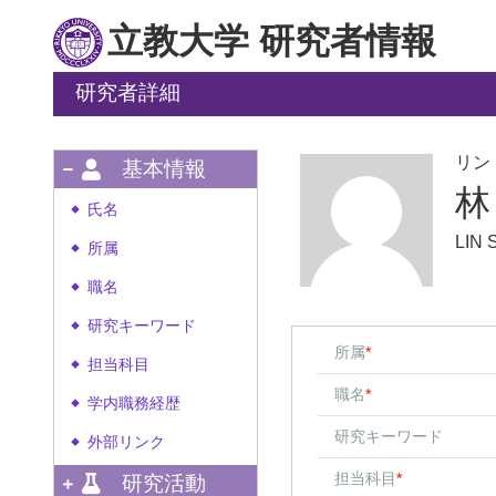
立教大学 研究者情報
研究者詳細
リン
基本情報
林
氏名
◆
LIN
所属
◆
職名
◆
研究キーワード
◆
所属
*
担当科目
◆
職名
*
学内職務経歴
◆
研究キーワード
外部リンク
◆
担当科目
*
研究活動