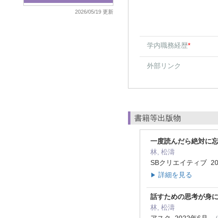
2026/05/19 更新
学内職務経歴
*
外部リンク
書籍等出版物
一度読んだら絶対に忘れない
林, 松濤
SBクリエイティブ 2
詳細を見る
▶
話すための思考が身に
林, 松濤