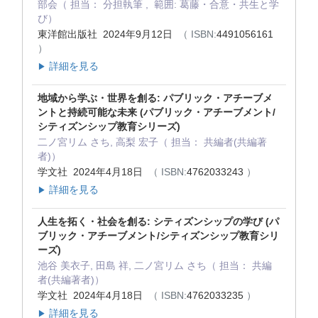
部会（ 担当： 分担執筆 , 範囲: 葛藤・合意・共生と学
び）
東洋館出版社 2024年9月12日
（ ISBN:
4491056161
）
詳細を見る
▶
地域から学ぶ・世界を創る: パブリック・アチーブメ
ントと持続可能な未来 (パブリック・アチーブメント/
シティズンシップ教育シリーズ)
二ノ宮リム さち, 高梨 宏子（ 担当： 共編者(共編著
者)）
学文社 2024年4月18日
（ ISBN:
4762033243
）
詳細を見る
▶
人生を拓く・社会を創る: シティズンシップの学び (パ
ブリック・アチーブメント/シティズンシップ教育シリ
ーズ)
池谷 美衣子, 田島 祥, 二ノ宮リム さち（ 担当： 共編
者(共編著者)）
学文社 2024年4月18日
（ ISBN:
4762033235
）
詳細を見る
▶