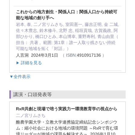
これからの地方創生・関係人口：関係人口から持続可
能な地域の創り手へ
岩本, 泰, 二ノ宮リムさち, 室田憲一, 藤吉正明, 金 二城,
佐々木豊志, 鈴木修斗, 北野 忠, 稲垣貢哉, 古賀義政, 阿
部ひかり, 橋口ひとみ, 本山博幸, 重野寿利, 青山由里（
担当： 共著 , 範囲: 第1章：誰一人取り残さない持続
可能な地域を拓く「対話」）
人言洞 2024年3月1日
（ ISBN:
4910917136
）
詳細を見る
▶
▼全件表示
講演・口頭発表等
RxR共創と現場で培う実践力ー環境教育学の視点から
二ノ宮リムさち
酪農学園大学・立教大学連携協定締結記念シンポジウ
ム：縮小社会における地域の環境問題 ～RxRで育む環
境リーダーが地域の課題を解決する～ 2026年1月10