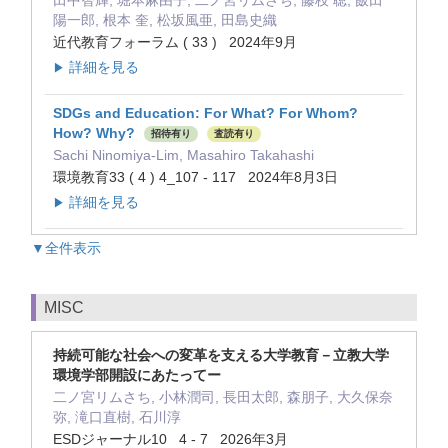
田中智輝, 堀本麻由子, 二ノ宮リムさち, 藤枝 聡, 飯田
陽一郎, 根本 奎, 松坂風亜, 田島史織
近代教育フォーラム ( 33 ) 2024年9月
詳細を見る
▶
SDGs and Education: For What? For Whom?
How? Why?
招待有り
査読有り
Sachi Ninomiya-Lim, Masahiro Takahashi
環境教育33 ( 4 ) 4_107 - 117 2024年8月3日
詳細を見る
▶
▼全件表示
MISC
持続可能な社会への変革を支える大学教育－立教大学
環境学部開設にあたってー
二ノ宮リムさち, 小林潤司, 長田太郎, 森朋子, 大久保奈
弥, 滝口直樹, 石川淳
ESDジャーナル10 4 - 7 2026年3月