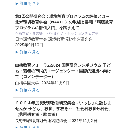
詳細を見る
▶
第1回公開研究会：環境教育プログラムの評価とは～
北米環境教育学会（NAAEE）の取組と書籍「環境教育
プログラムの評価入門」を踏まえて
企画立案・運営等, パネル司会・セッションチェア等
日本環境教育学会 環境教育活動推進研究会
2025年9月10日
詳細を見る
▶
白梅教育フォーラム2024 国際研究シンポジウム 子ど
も・若者の市民的エージェンシー：国際的連携へ向け
て（コメンテーター）
白梅学園大学
2024年11月9日
詳細を見る
▶
２０２４年度長野県教育研究集会～いっしょに話しま
せんか 子ども、教育、学校を～「社会科教育分科会」
（共同研究者・助言者）
長野県教職員組合連絡協議会
2024年11月2日
詳細を見る
▶