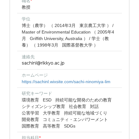
職名
*
教授
学位
博士（農学） （ 2014年3月 東京農工大学 ） /
Master of Environmental Education （ 2005年4
月 Griffith University, Australia ） / 学士（教
養） （ 1998年3月 国際基督教大学 ）
連絡先
ホームページ
https://sachinl.wixsite.com/sachi-ninomiya-lim
研究キーワード
環境教育
ESD
持続可能な開発のための教育
シティズンシップ教育
社会教育
対話
公害学習
大学教育
持続可能な地域づくり
開発教育
コミュニティ・エンパワーメント
国際教育
高等教育
SDGs
担当科目
*