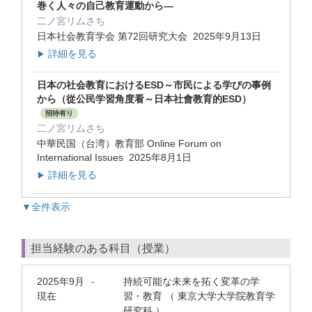
巻く人々の自己教育運動から―
二ノ宮リムさち
日本社会教育学会 第72回研究大会 2025年9月13日
詳細を見る
▶
日本の社会教育におけるESD～市民による学びの事例
から（從公民学習角度看～日本社會教育的ESD）
招待有り
二ノ宮リムさち
中華民国（台湾）教育部 Online Forum on
International Issues 2025年8月1日
詳細を見る
▶
▼全件表示
担当経験のある科目（授業）
2025年9月
持続可能な未来を拓く変革の学
-
現在
習・教育 （ 東京大学大学院教育学
研究科 ）