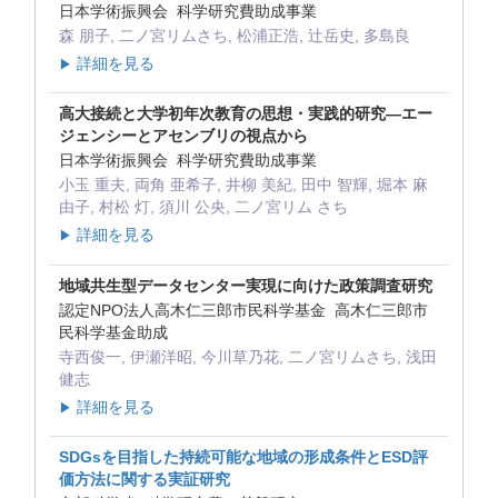
日本学術振興会 科学研究費助成事業
森 朋子, 二ノ宮リムさち, 松浦正浩, 辻岳史, 多島良
詳細を見る
▶
高大接続と大学初年次教育の思想・実践的研究―エー
ジェンシーとアセンブリの視点から
日本学術振興会 科学研究費助成事業
小玉 重夫, 両角 亜希子, 井柳 美紀, 田中 智輝, 堀本 麻
由子, 村松 灯, 須川 公央, 二ノ宮リム さち
詳細を見る
▶
地域共生型データセンター実現に向けた政策調査研究
認定NPO法人高木仁三郎市民科学基金 高木仁三郎市
民科学基金助成
寺西俊一, 伊瀬洋昭, 今川草乃花, 二ノ宮リムさち, 浅田
健志
詳細を見る
▶
SDGsを目指した持続可能な地域の形成条件とESD評
価方法に関する実証研究