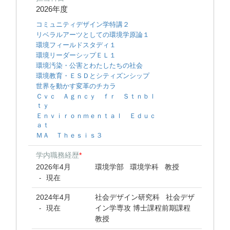
2026年度
コミュニティデザイン学特講２
リベラルアーツとしての環境学原論１
環境フィールドスタディ１
環境リーダーシップＥＬ１
環境汚染・公害とわたしたちの社会
環境教育・ＥＳＤとシティズンシップ
世界を動かす変革のチカラ
Ｃｖｃ Ａｇｎｃｙ ｆｒ Ｓｔｎｂｌ
ｔｙ
Ｅｎｖｉｒｏｎｍｅｎｔａｌ Ｅｄｕｃ
ａｔ
ＭＡ Ｔｈｅｓｉｓ３
学内職務経歴
*
2026年4月
環境学部 環境学科 教授
現在
-
2024年4月
社会デザイン研究科 社会デザ
現在
イン学専攻 博士課程前期課程
-
教授