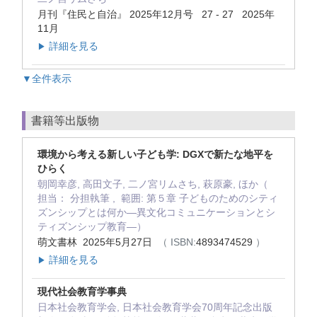
月刊『住民と自治』 2025年12月号 27 - 27 2025年
11月
詳細を見る
▶
▼全件表示
書籍等出版物
環境から考える新しい子ども学: DGXで新たな地平を
ひらく
朝岡幸彦, 高田文子, 二ノ宮リムさち, 萩原豪, ほか（
担当： 分担執筆 , 範囲: 第５章 子どものためのシティ
ズンシップとは何か―異文化コミュニケーションとシ
ティズンシップ教育―）
萌文書林 2025年5月27日
（ ISBN:
4893474529
）
詳細を見る
▶
現代社会教育学事典
日本社会教育学会, 日本社会教育学会70周年記念出版