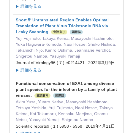
詳細を見る
▶
Short 5′ Untranslated Region Enables Optimal
Translation of Plant Virus Tricistronic RNA via
Leaky Scanning
査読有り
国際誌
Yuji Fujimoto, Takuya Keima, Masayoshi Hashimoto,
Yuka Hagiwara-Komoda, Naoi Hosoe, Shuko Nishida,
Takamichi Nijo, Kenro Oshima, Jeanmarie Verchot,
Shigetou Namba, Yasuyuki Yamaji
Journal of Virology96 ( 7 ) e0214421 2022年3月9日
詳細を見る
▶
Functional conservation of EXA1 among diverse
plant species for the infection by a family of plant
viruses.
査読有り
国際誌
Akira Yusa, Yutaro Neriya, Masayoshi Hashimoto,
Tetsuya Yoshida, Yuji Fujimoto, Naoi Hosoe, Takuya
Keima, Kai Tokumaru, Kensaku Maejima, Osamu
Netsu, Yasuyuki Yamaji, Shigetou Namba
Scientific reports9 ( 1 ) 5958 - 5958 2019年4月11日