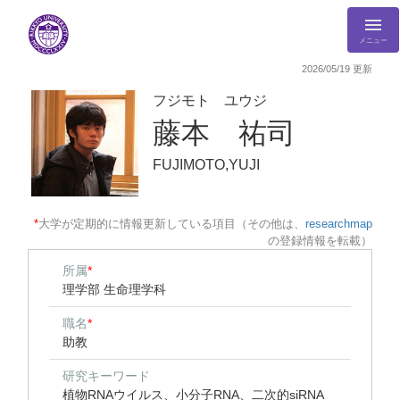
メニュー
2026/05/19 更新
フジモト ユウジ
藤本 祐司
FUJIMOTO,YUJI
*
大学が定期的に情報更新している項目（その他は、
researchmap
の登録情報を転載）
所属
*
理学部 生命理学科
職名
*
助教
研究キーワード
植物RNAウイルス、小分子RNA、二次的siRNA