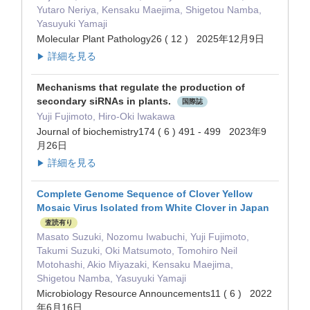
Yutaro Neriya, Kensaku Maejima, Shigetou Namba,
Yasuyuki Yamaji
Molecular Plant Pathology26 ( 12 ) 2025年12月9日
詳細を見る
▶
Mechanisms that regulate the production of
secondary siRNAs in plants.
国際誌
Yuji Fujimoto, Hiro-Oki Iwakawa
Journal of biochemistry174 ( 6 ) 491 - 499 2023年9
月26日
詳細を見る
▶
Complete Genome Sequence of Clover Yellow
Mosaic Virus Isolated from White Clover in Japan
査読有り
Masato Suzuki, Nozomu Iwabuchi, Yuji Fujimoto,
Takumi Suzuki, Oki Matsumoto, Tomohiro Neil
Motohashi, Akio Miyazaki, Kensaku Maejima,
Shigetou Namba, Yasuyuki Yamaji
Microbiology Resource Announcements11 ( 6 ) 2022
年6月16日