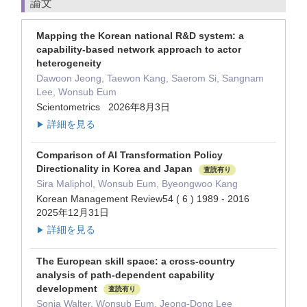
論文
Mapping the Korean national R&D system: a
capability-based network approach to actor
heterogeneity
Dawoon Jeong, Taewon Kang, Saerom Si, Sangnam
Lee, Wonsub Eum
Scientometrics 2026年8月3日
詳細を見る
▶
Comparison of AI Transformation Policy
Directionality in Korea and Japan
査読有り
Sira Maliphol, Wonsub Eum, Byeongwoo Kang
Korean Management Review54 ( 6 ) 1989 - 2016
2025年12月31日
詳細を見る
▶
The European skill space: a cross-country
analysis of path-dependent capability
development
査読有り
Sonja Walter, Wonsub Eum, Jeong-Dong Lee