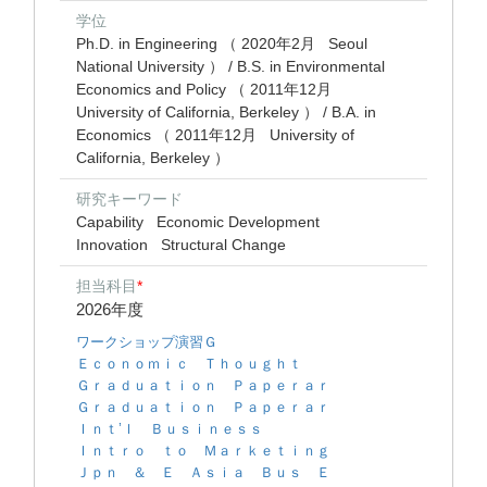
学位
Ph.D. in Engineering （ 2020年2月 Seoul
National University ） / B.S. in Environmental
Economics and Policy （ 2011年12月
University of California, Berkeley ） / B.A. in
Economics （ 2011年12月 University of
California, Berkeley ）
研究キーワード
Capability
Economic Development
Innovation
Structural Change
担当科目
*
2026年度
ワークショップ演習Ｇ
Ｅｃｏｎｏｍｉｃ Ｔｈｏｕｇｈｔ
Ｇｒａｄｕａｔｉｏｎ Ｐａｐｅｒａｒ
Ｇｒａｄｕａｔｉｏｎ Ｐａｐｅｒａｒ
Ｉｎｔ’ｌ Ｂｕｓｉｎｅｓｓ
Ｉｎｔｒｏ ｔｏ Ｍａｒｋｅｔｉｎｇ
Ｊｐｎ ＆ Ｅ Ａｓｉａ Ｂｕｓ Ｅ