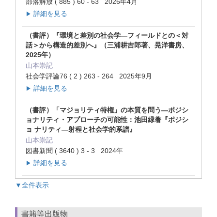
部落解放 ( 885 ) 60 - 63 2026年4月
詳細を見る
▶
（書評）『環境と差別の社会学―フィールドとの＜対
話＞から構造的差別へ』（三浦耕吉郎著、晃洋書房、
2025年）
山本崇記
社会学評論76 ( 2 ) 263 - 264 2025年9月
詳細を見る
▶
（書評）「マジョリティ特権」の本質を問う―ポジシ
ョナリティ・アプローチの可能性：池田緑著『ポジシ
ョ ナリティ―射程と社会学的系譜』
山本崇記
図書新聞 ( 3640 ) 3 - 3 2024年
詳細を見る
▶
▼全件表示
書籍等出版物