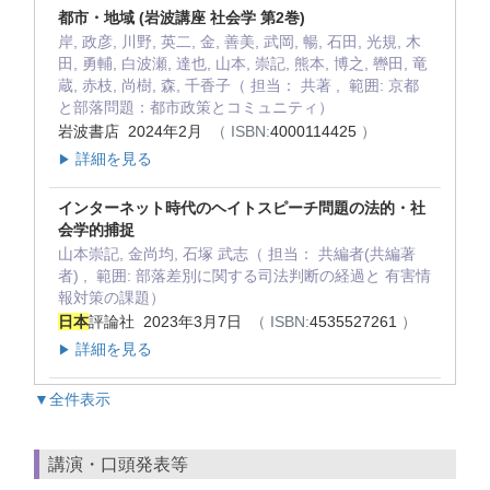
都市・地域 (岩波講座 社会学 第2巻)
岸, 政彦, 川野, 英二, 金, 善美, 武岡, 暢, 石田, 光規, 木
田, 勇輔, 白波瀬, 達也, 山本, 崇記, 熊本, 博之, 轡田, 竜
蔵, 赤枝, 尚樹, 森, 千香子（ 担当： 共著 , 範囲: 京都
と部落問題：都市政策とコミュニティ）
岩波書店 2024年2月
（ ISBN:
4000114425
）
詳細を見る
▶
インターネット時代のヘイトスピーチ問題の法的・社
会学的捕捉
山本崇記, 金尚均, 石塚 武志（ 担当： 共編者(共編著
者) , 範囲: 部落差別に関する司法判断の経過と 有害情
報対策の課題）
日本
評論社 2023年3月7日
（ ISBN:
4535527261
）
詳細を見る
▶
▼全件表示
講演・口頭発表等