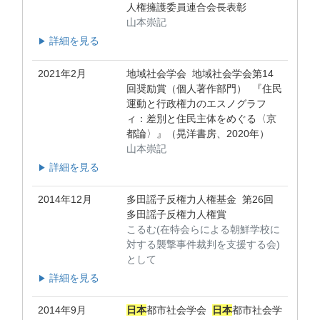
人権擁護委員連合会長表彰
山本崇記
詳細を見る
▶
2021年2月
地域社会学会 地域社会学会第14
回奨励賞（個人著作部門） 『住民
運動と行政権力のエスノグラフ
ィ：差別と住民主体をめぐる〈京
都論〉』（晃洋書房、2020年）
山本崇記
詳細を見る
▶
2014年12月
多田謡子反権力人権基金 第26回
多田謡子反権力人権賞
こるむ(在特会らによる朝鮮学校に
対する襲撃事件裁判を支援する会)
として
詳細を見る
▶
2014年9月
日本
都市社会学会
日本
都市社会学