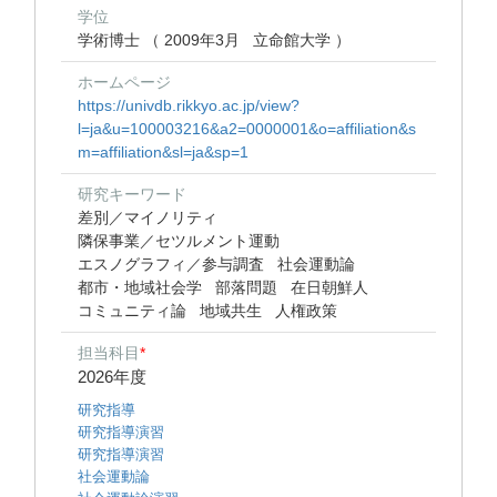
学位
学術博士 （ 2009年3月 立命館大学 ）
ホームページ
https://univdb.rikkyo.ac.jp/view?
l=ja&u=100003216&a2=0000001&o=affiliation&s
m=affiliation&sl=ja&sp=1
研究キーワード
差別／マイノリティ
隣保事業／セツルメント運動
エスノグラフィ／参与調査
社会運動論
都市・地域社会学
部落問題
在日朝鮮人
コミュニティ論
地域共生
人権政策
担当科目
*
2026年度
研究指導
研究指導演習
研究指導演習
社会運動論