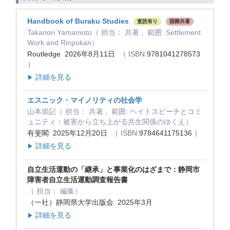
Handbook of Buraku Studies
査読有り
国際共著
Takanori Yamamoto（ 担当： 共著 , 範囲: Settlement
Work and Rinpokan）
Routledge 2026年8月11日
（ ISBN:
9781041278573
）
詳細を見る
▶
エスニック・マイノリティの社会学
山本崇記（ 担当： 共著 , 範囲: ヘイトスピーチとコミ
ュニティ：被害から立ち上がる共生関係のゆくえ）
有斐閣 2025年12月20日
（ ISBN:
9784641175136
）
詳細を見る
▶
自立生活運動の「継承」と事業化のはざまで：静岡市
障害者自立生活運動調査報告書
（ 担当： 編集）
（一社）静岡県大学出版会 2025年3月
詳細を見る
▶