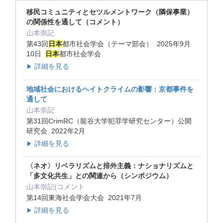
移民コミュニティとセツルメントワーク（隣保事業）
の関係性を通して（コメント）
山本崇記
第43回
日本
都市社会学会（テーマ部会） 2025年9月
10日
日本
都市社会学会
詳細を見る
▶
地域社会におけるヘイトクライムの影響：京都事件を
通して
山本崇記
第31回CrimRC（龍谷大学犯罪学研究センター）公開
研究会 2022年2月
詳細を見る
▶
〈ネオ〉リベラリズムと排外主義：ナショナリズムと
「多文化共生」との関連から（シンポジウム）
山本崇記(コメント
第14回東海社会学会大会 2021年7月
詳細を見る
▶