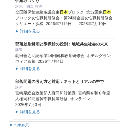
仕組みづくり
講師, 助言･指導
全国隣保館連絡協議会東
日本
ブロック 第32回東
日本
ブロック女性職員研修会・第24回全国女性職員研修会
クリエート浜松
2026年7月9日
2026年7月10日
-
詳細を見る
▶
部落差別解消と隣保館の役割：地域共生社会の未来
講師
朝田善之助記念第44回同和教育研修会 ホテルグラン
ヴィア京都
2026年7月4日
詳細を見る
▶
部落問題の考え方と対応：ネットとリアルの中で
講師
宮崎県総合政策部人権同和対策課 宮崎県令和８年度
人権同和問題幹部職員等研修 オンライン
2026年7月3日
詳細を見る
▶
▼全件表示