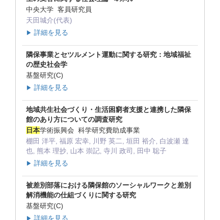
中央大学 客員研究員
天田城介(代表)
詳細を見る
▶
隣保事業とセツルメント運動に関する研究：地域福祉
の歴史社会学
基盤研究(C)
詳細を見る
▶
地域共生社会づくり・生活困窮者支援と連携した隣保
館のあり方についての調査研究
日本
学術振興会 科学研究費助成事業
棚田 洋平, 福原 宏幸, 川野 英二, 垣田 裕介, 白波瀬 達
也, 熊本 理抄, 山本 崇記, 寺川 政司, 田中 聡子
詳細を見る
▶
被差別部落における隣保館のソーシャルワークと差別
解消機能の仕組づくりに関する研究
基盤研究(C)
詳細を見る
▶