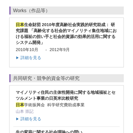
Works（作品等）
日本
生命財団 2010年度高齢社会実践的研究助成： 研
究課題 「高齢化する社会的マイノリティ集住地域にお
ける福祉の担い手と社会的資源の効果的活用に関する
システム開発」
2010年10月
-
2012年9月
詳細を見る
▶
共同研究・競争的資金等の研究
マイノリティ住民の主体性開発に関する地域福祉とセ
ツルメント事業の日英米比較研究
日本
学術振興会 科学研究費助成事業
山本 崇記
詳細を見る
▶
生の変容に関する社会理論への問い