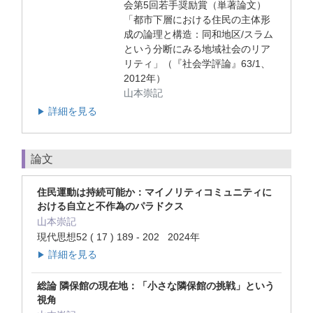
会第5回若手奨励賞（単著論文）
「都市下層における住民の主体形
成の論理と構造：同和地区/スラム
という分断にみる地域社会のリア
リティ」（『社会学評論』63/1、
2012年）
山本崇記
詳細を見る
▶
論文
住民運動は持続可能か：マイノリティコミュニティに
おける自立と不作為のパラドクス
山本崇記
現代思想52 ( 17 ) 189 - 202 2024年
詳細を見る
▶
総論 隣保館の現在地：「小さな隣保館の挑戦」という
視角