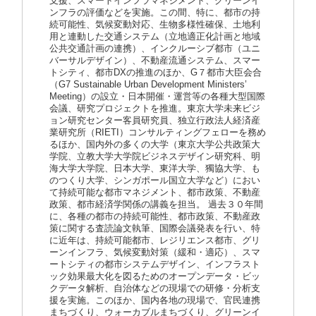
支援、スマートインフラマネジメント、グリーンイ
ンフラの評価などを実施。この間、特に、都市の持
続可能性、気候変動対応、生物多様性確保、土地利
用と連動した交通システム（立地適正化計画と地域
公共交通計画の連携）、インクルーシブ都市（ユニ
バーサルデザイン）、不動産流通システム、スマー
トシティ、都市DXの推進のほか、G７都市大臣会合
（G7 Sustainable Urban Development Ministers’
Meeting）の設立・日本開催・運営等の各種大型国際
会議、研究プロジェクトを推進。東京大学未来ビジ
ョン研究センター客員研究員、独立行政法人経済産
業研究所（RIETI）コンサルティングフェローを務め
るほか、国内外の多くの大学（東京大学公共政策大
学院、立教大学大学院ビジネスデザイン研究科、明
海大学大学院、日本大学、東洋大学、獨協大学、も
のつくり大学、シンガポール国立大学など）におい
て持続可能な都市マネジメント、都市政策、不動産
政策、都市経済学関係の講義を担当。 過去３０年間
に、各種の都市の持続可能性、都市政策、不動産政
策に関する査読論文執筆、国際会議発表を行い、特
に近年は、持続可能都市、レジリエンス都市、グリ
ーンインフラ、気候変動対策（緩和・適応）、スマ
ートシティの都市システムデザイン、インフラスト
ック効果最大化を図るためのオープンデータ・ビッ
クデータ解析、自治体などの現場での研修・分析支
援を実施。このほか、国内各地の現場で、官民連携
まちづくり、ウォーカブルまちづくり、グリーンイ