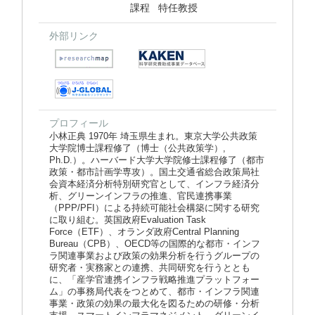
課程 特任教授
外部リンク
プロフィール
小林正典 1970年 埼玉県生まれ。東京大学公共政策
大学院博士課程修了（博士（公共政策学）,
Ph.D.）。ハーバード大学大学院修士課程修了（都市
政策・都市計画学専攻）。国土交通省総合政策局社
会資本経済分析特別研究官として、インフラ経済分
析、グリーンインフラの推進、官民連携事業
（PPP/PFI）による持続可能社会構築に関する研究
に取り組む。英国政府Evaluation Task
Force（ETF）、オランダ政府Central Planning
Bureau（CPB）、OECD等の国際的な都市・インフ
ラ関連事業および政策の効果分析を行うグループの
研究者・実務家との連携、共同研究を行うととも
に、「産学官連携インフラ戦略推進プラットフォー
ム」の事務局代表をつとめて、都市・インフラ関連
事業・政策の効果の最大化を図るための研修・分析