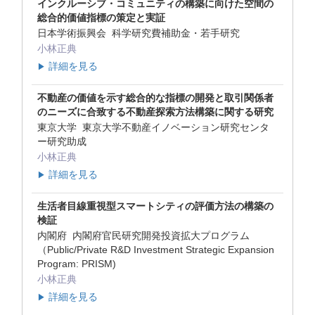
インクルーシブ・コミュニティの構築に向けた空間の
総合的価値指標の策定と実証
日本学術振興会 科学研究費補助金・若手研究
小林正典
詳細を見る
▶
不動産の価値を示す総合的な指標の開発と取引関係者
のニーズに合致する不動産探索方法構築に関する研究
東京大学 東京大学不動産イノベーション研究センタ
ー研究助成
小林正典
詳細を見る
▶
生活者目線重視型スマートシティの評価方法の構築の
検証
内閣府 内閣府官民研究開発投資拡大プログラム
（Public/Private R&D Investment Strategic Expansion
Program: PRISM)
小林正典
詳細を見る
▶