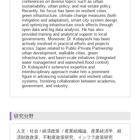
conferences on diverse topics such as urban
sustainability, urban policy, and real estate policy.
Recently, his focus has been on resilient cities,
green infrastructure, climate change measures (both
mitigation and adaptation), smart city system design,
and optimizing infrastructure stock effects through
open data and big data analysis. He has also
provided training and analytical support to local
governments. Moreover, Dr. Kobayashi has been
actively involved in practical efforts and projects
across Japan related to Public-Private Partnership
urban development, walkable cities, green
infrastructure, and basin-scale initiatives (integrated
water management and watershed flood control).
Dr. Kobayashi’s extensive expertise and
interdisciplinary approach make him a prominent
figure in advancing sustainable and resilient urban
systems, fostering collaboration between academia,
government, and industry.
研究分野
人文・社会 / 経済政策 / 産業組織論、産業経済学、経
済財政政策、不動産政策研究、インフラ政策研究