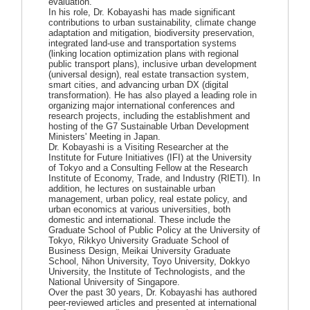
evaluation.
In his role, Dr. Kobayashi has made significant
contributions to urban sustainability, climate change
adaptation and mitigation, biodiversity preservation,
integrated land-use and transportation systems
(linking location optimization plans with regional
public transport plans), inclusive urban development
(universal design), real estate transaction system,
smart cities, and advancing urban DX (digital
transformation). He has also played a leading role in
organizing major international conferences and
research projects, including the establishment and
hosting of the G7 Sustainable Urban Development
Ministers' Meeting in Japan.
Dr. Kobayashi is a Visiting Researcher at the
Institute for Future Initiatives (IFI) at the University
of Tokyo and a Consulting Fellow at the Research
Institute of Economy, Trade, and Industry (RIETI). In
addition, he lectures on sustainable urban
management, urban policy, real estate policy, and
urban economics at various universities, both
domestic and international. These include the
Graduate School of Public Policy at the University of
Tokyo, Rikkyo University Graduate School of
Business Design, Meikai University Graduate
School, Nihon University, Toyo University, Dokkyo
University, the Institute of Technologists, and the
National University of Singapore.
Over the past 30 years, Dr. Kobayashi has authored
peer-reviewed articles and presented at international