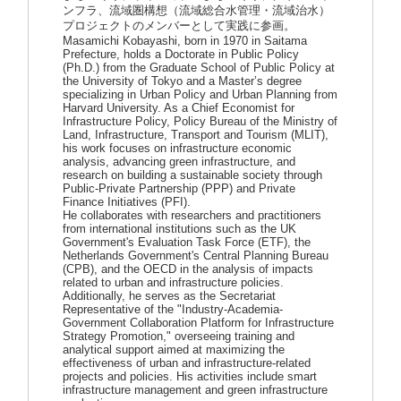
ンフラ、流域圏構想（流域総合水管理・流域治水）
プロジェクトのメンバーとして実践に参画。
Masamichi Kobayashi, born in 1970 in Saitama
Prefecture, holds a Doctorate in Public Policy
(Ph.D.) from the Graduate School of Public Policy at
the University of Tokyo and a Master’s degree
specializing in Urban Policy and Urban Planning from
Harvard University. As a Chief Economist for
Infrastructure Policy, Policy Bureau of the Ministry of
Land, Infrastructure, Transport and Tourism (MLIT),
his work focuses on infrastructure economic
analysis, advancing green infrastructure, and
research on building a sustainable society through
Public-Private Partnership (PPP) and Private
Finance Initiatives (PFI).
He collaborates with researchers and practitioners
from international institutions such as the UK
Government's Evaluation Task Force (ETF), the
Netherlands Government's Central Planning Bureau
(CPB), and the OECD in the analysis of impacts
related to urban and infrastructure policies.
Additionally, he serves as the Secretariat
Representative of the "Industry-Academia-
Government Collaboration Platform for Infrastructure
Strategy Promotion," overseeing training and
analytical support aimed at maximizing the
effectiveness of urban and infrastructure-related
projects and policies. His activities include smart
infrastructure management and green infrastructure