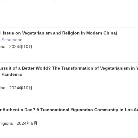
al Issue on Vegetarianism and Religion in Modern China)
as Schumann
China 2024年10月
Pursuit of a Better World? The Transformation of Vegetarianism i
9 Pandemic
China 2024年10月
or Authentic Dao? A Transnational Yiguandao Community in Los An
Religions 2024年6月