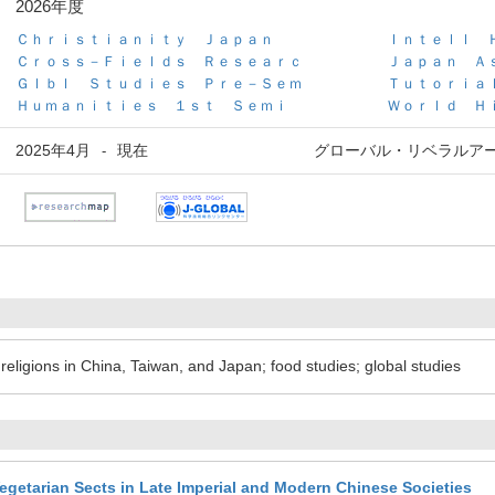
2026年度
Ｃｈｒｉｓｔｉａｎｉｔｙ Ｊａｐａｎ
Ｉｎｔｅｌｌ 
Ｃｒｏｓｓ－Ｆｉｅｌｄｓ Ｒｅｓｅａｒｃ
Ｊａｐａｎ Ａ
Ｇｌｂｌ Ｓｔｕｄｉｅｓ Ｐｒｅ－Ｓｅｍ
Ｔｕｔｏｒｉａ
Ｈｕｍａｎｉｔｉｅｓ １ｓｔ Ｓｅｍｉ
Ｗｏｒｌｄ Ｈ
2025年4月
現在
グローバル・リベラルア
-
ons in China, Taiwan, and Japan; food studies; global studies
Vegetarian Sects in Late Imperial and Modern Chinese Societies