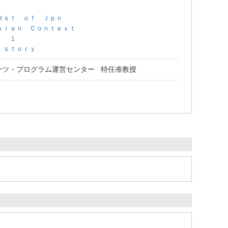
Ｈｓｔ ｏｆ Ｊｐｎ
ｓｉａｎ Ｃｏｎｔｅｘｔ
ｌ １
ｉｓｔｏｒｙ
ーツ・プログラム運営センター 特任准教授