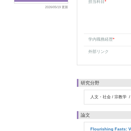
担当科目
*
2026/05/19 更新
学内職務経歴
*
外部リンク
研究分野
人文・社会 / 宗教学 / religi
論文
Flourishing Fasts: 