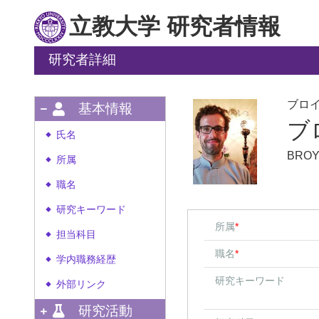
立教大学 研究者情報
研究者詳細
ブロ
基本情報
ブ
氏名
◆
BROY
所属
◆
職名
◆
研究キーワード
◆
所属
*
担当科目
◆
職名
*
学内職務経歴
◆
研究キーワード
外部リンク
◆
研究活動