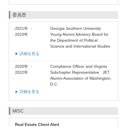
委員歴
2021年
Georgia Southern University
-
2023年
Young Alumni Advisory Board for
the Department of Political
Science and International Studies
詳細を見る
▶
2020年
Compliance Officer and Virginia
-
2022年
Subchapter Representative JET
Alumni Association of Washington,
D.C.
詳細を見る
▶
MISC
Real Estate Client Alert