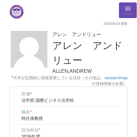
メニュー
2026/05/19 更新
アレン アンドリュー
アレン アンド
リュー
ALLEN,ANDREW
*
大学が定期的に情報更新している項目（その他は、
researchmap
の登録情報を転載）
所属
*
法学部 国際ビジネス法学科
職名
*
特任准教授
担当科目
*
2026年度