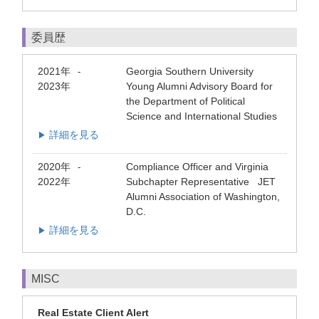
委員歴
2021年
Georgia Southern University
-
2023年
Young Alumni Advisory Board for
the Department of Political
Science and International Studies
詳細を見る
▶
2020年
Compliance Officer and Virginia
-
2022年
Subchapter Representative JET
Alumni Association of Washington,
D.C.
詳細を見る
▶
MISC
Real Estate Client Alert