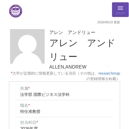
メニュー
2026/05/19 更新
アレン アンドリュー
アレン アンド
リュー
ALLEN,ANDREW
*
大学が定期的に情報更新している項目（その他は、
researchmap
の登録情報を転載）
所属
*
法学部 国際ビジネス法学科
職名
*
特任准教授
担当科目
*
2026年度