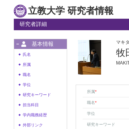
立教大学 研究者情報
研究者詳細
マキ
基本情報
牧
氏名
◆
MAKI
所属
◆
職名
◆
学位
◆
所属
*
研究キーワード
◆
職名
*
担当科目
◆
学位
学内職務経歴
◆
研究キーワード
外部リンク
◆