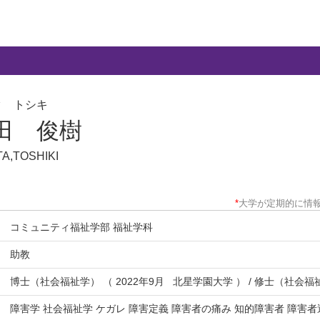
タ トシキ
田 俊樹
TA,TOSHIKI
*
大学が定期的に情
コミュニティ福祉学部 福祉学科
助教
博士（社会福祉学） （ 2022年9月 北星学園大学 ） / 修士（社会福祉
障害学 社会福祉学 ケガレ 障害定義 障害者の痛み 知的障害者 障害者