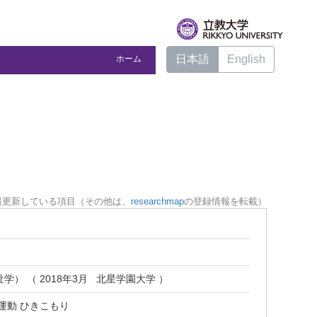
日本語
English
ホーム
報更新している項目（その他は、
researchmap
の登録情報を転載）
学） （ 2018年3月 北星学園大学 ）
運動 ひきこもり