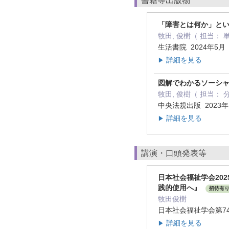
書籍等出版物
「障害とは何か」とい
牧田, 俊樹（ 担当： 
生活書院 2024年5
詳細を見る
▶
図解でわかるソーシ
牧田, 俊樹（ 担当： 分
中央法規出版 2023年
詳細を見る
▶
講演・口頭発表等
日本社会福祉学会20
践的使用へ』
招待有
牧田俊樹
日本社会福祉学会第74
詳細を見る
▶