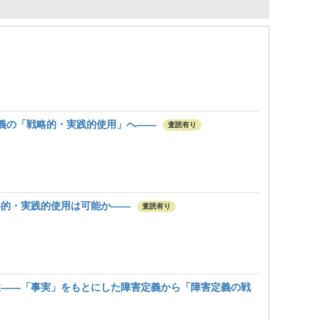
定義の「戦略的・実践的使用」へ――
査読有り
略的・実践的使用は可能か――
査読有り
性――「事実」をもとにした障害定義から「障害定義の戦