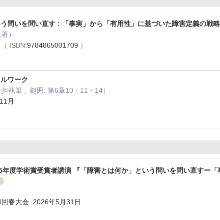
う問いを問い直す : 「事実」から「有用性」に基づいた障害定義の戦
単著）
月
（ ISBN:
9784865001709
）
ャルワーク
担執筆 , 範囲: 第6章10・11・14）
11月
25年度学術賞受賞者講演 『「障害とは何か」という問いを問い直すー
り
回春大会 2026年5月31日