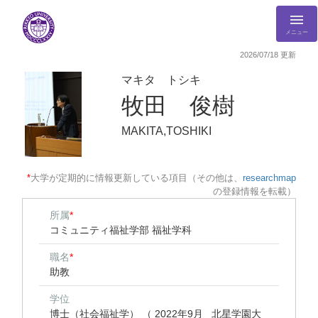
メニュー
2026/07/18 更新
マキタ トシキ
牧田 俊樹
MAKITA,TOSHIKI
*
大学が定期的に情報更新している項目（その他は、
researchmap
の登録情報を転載）
所属
*
コミュニティ福祉学部 福祉学科
職名
*
助教
学位
博士（社会福祉学） （ 2022年9月 北星学園大