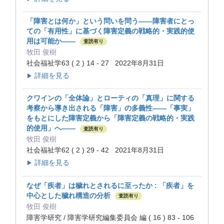
「障害とは何か」という問いを問う――障害者にとっ
ての「有用性」に基づく障害定義の戦略的・実践的使
用は可能か――
査読有り
牧田 俊樹
社会福祉学63 ( 2 ) 14 - 27 2022年8月31日
詳細を見る
▶
クワインの「全体論」とローティの「真理」に関する
考察から導き出される「障害」の多義性――「事実」
をもとにした障害定義から「障害定義の戦略的・実践
的使用」へ――
査読有り
牧田 俊樹
社会福祉学62 ( 2 ) 29 - 42 2021年8月31日
詳細を見る
▶
なぜ「疾者」は穢れとされるに至ったか : 「疾者」を
中心とした穢れ構造の分析
査読有り
牧田 俊樹
障害学研究 / 障害学研究編集委員会 編 ( 16 ) 83 - 106