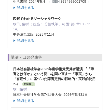
生活書院 2024年5月
（ ISBN:
9784865001709
）
詳細を見る
▶
図解でわかるソーシャルワーク
牧田, 俊樹（ 担当： 分担執筆 , 範囲: 第6章10・11・
14）
中央法規出版 2023年11月
詳細を見る
▶
講演・口頭発表等
日本社会福祉学会2025年度学術賞受賞者講演 『「障
害とは何か」という問いを問い直すー「事実」から
「有用性」に基づいた障害定義の戦略的・実践的使用
へ』
招待有り
牧田俊樹
日本社会福祉学会第74回春大会 2026年5月31日
詳細を見る
▶