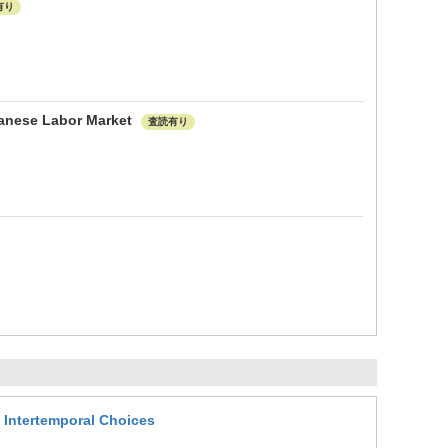
有り
anese Labor Market
査読有り
 Intertemporal Choices