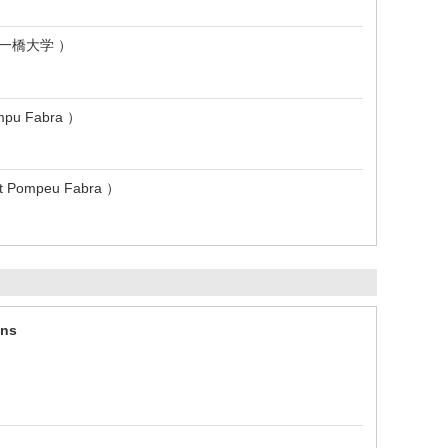
e （ 一橋大学 ）
ompu Fabra ）
at Pompeu Fabra ）
ins