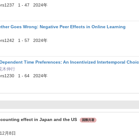
pers1237 1 - 47 2024年
her Goes Wrong: Negative Peer Effects in Online Learning
pers1242 1 - 57 2024年
ependent Time Preferences: An Incentivized Intertemporal Choic
 花木伸行
pers1230 1 - 64 2024年
counting effect in Japan and the US
国際共著
12月8日