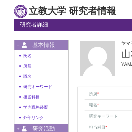
立教大学 研究者情報
研究者詳細
ヤマ
基本情報
山
氏名
◆
YAM
所属
◆
職名
◆
研究キーワード
◆
所属
*
担当科目
◆
職名
*
学内職務経歴
◆
研究キーワード
外部リンク
◆
担当科目
*
研究活動