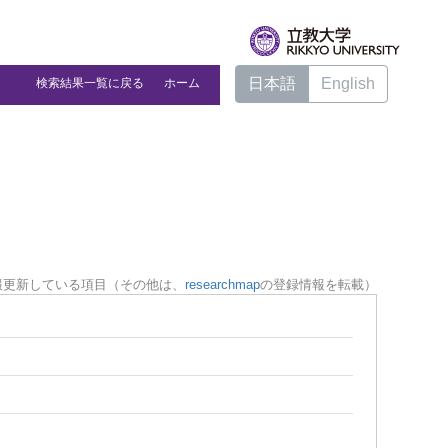
日本語
English
検索結果一覧に戻る
ホーム
報更新している項目（その他は、
researchmap
の登録情報を転載）