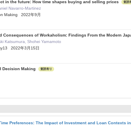
t in the future: How time shapes buying and selling prices
査読
niel Navarro-Martinez
sion Making 2022年9月
d Consequences of Workaholism: Findings From the Modern Jap
iaki Katsumura, Shohei Yamamoto
ology13 2022年3月15日
al Decision Making
査読有り
Time Preferences: The Impact of Investment and Loan Contexts in