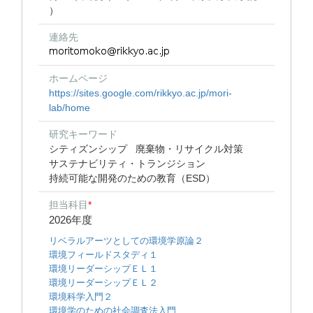
）
連絡先
ホームページ
https://sites.google.com/rikkyo.ac.jp/mori-
lab/home
研究キーワード
シティズンシップ
廃棄物・リサイクル対策
サステナビリティ・トランジション
持続可能な開発のための教育（ESD）
担当科目
*
2026年度
リベラルアーツとしての環境学原論２
環境フィールドスタディ１
環境リーダーシップＥＬ１
環境リーダーシップＥＬ２
環境科学入門２
環境学のための社会調査法入門