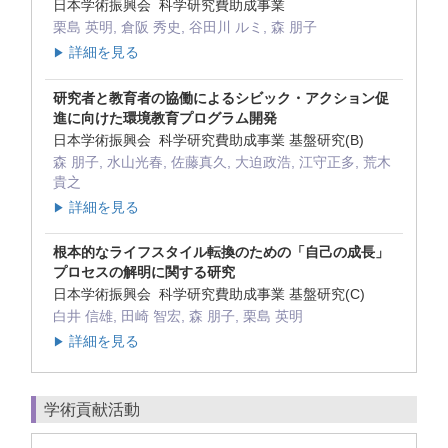
日本学術振興会 科学研究費助成事業
栗島 英明, 倉阪 秀史, 谷田川 ルミ, 森 朋子
詳細を見る
▶
研究者と教育者の協働によるシビック・アクション促
進に向けた環境教育プログラム開発
日本学術振興会 科学研究費助成事業 基盤研究(B)
森 朋子, 水山光春, 佐藤真久, 大迫政浩, 江守正多, 荒木
貴之
詳細を見る
▶
根本的なライフスタイル転換のための「自己の成長」
プロセスの解明に関する研究
日本学術振興会 科学研究費助成事業 基盤研究(C)
白井 信雄, 田崎 智宏, 森 朋子, 栗島 英明
詳細を見る
▶
学術貢献活動