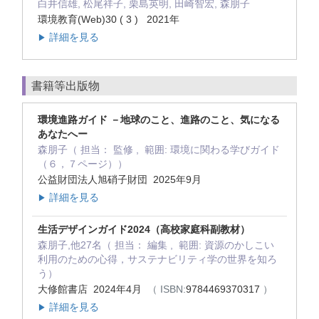
白井信雄, 松尾祥子, 栗島英明, 田崎智宏, 森朋子
環境教育(Web)30 ( 3 ) 2021年
詳細を見る
▶
書籍等出版物
環境進路ガイド －地球のこと、進路のこと、気になる
あなたへー
森朋子（ 担当： 監修 , 範囲: 環境に関わる学びガイド
（６，７ページ））
公益財団法人旭硝子財団 2025年9月
詳細を見る
▶
生活デザインガイド2024（高校家庭科副教材）
森朋子,他27名（ 担当： 編集 , 範囲: 資源のかしこい
利用のための心得，サステナビリティ学の世界を知ろ
う）
大修館書店 2024年4月
（ ISBN:
9784469370317
）
詳細を見る
▶