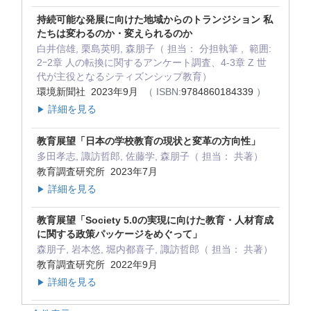
持続可能な発展に向けた地域からのトランジション 私
たちは変わるのか・変えられるのか
白井信雄, 栗島英明, 森朋子（ 担当： 分担執筆 , 範囲:
2ｰ2章 人の転換に関するアンケート調査、4-3章 Z 世
代が主役となるシティズンシップ教育）
環境新聞社 2023年9月
（ ISBN:
9784860184339
）
詳細を見る
▶
教育展望「日本の学校教育の現状と変革の方向性」
多田孝志, 諏訪哲郎, 佐藤学, 森朋子（ 担当： 共著）
教育調査研究所 2023年7月
詳細を見る
▶
教育展望「Society 5.0の実現に向けた教育・人材育成
に関する政策パッケージをめぐって」
森朋子, 岩本悠, 堀内都喜子, 諏訪哲郎（ 担当： 共著）
教育調査研究所 2022年9月
詳細を見る
▶