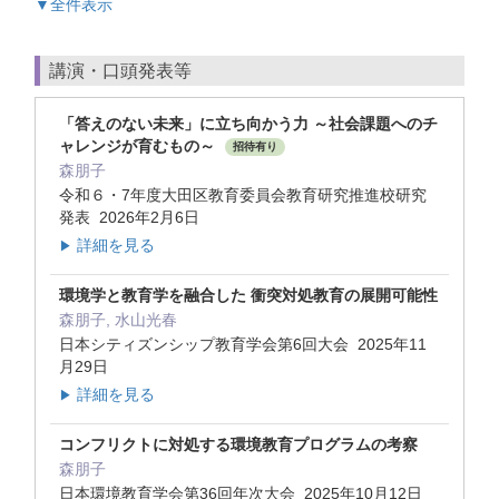
▼全件表示
講演・口頭発表等
「答えのない未来」に立ち向かう力 ～社会課題へのチ
ャレンジが育むもの～
招待有り
森朋子
令和６・7年度大田区教育委員会教育研究推進校研究
発表 2026年2月6日
詳細を見る
▶
環境学と教育学を融合した 衝突対処教育の展開可能性
森朋子, 水山光春
日本シティズンシップ教育学会第6回大会 2025年11
月29日
詳細を見る
▶
コンフリクトに対処する環境教育プログラムの考察
森朋子
日本環境教育学会第36回年次大会 2025年10月12日