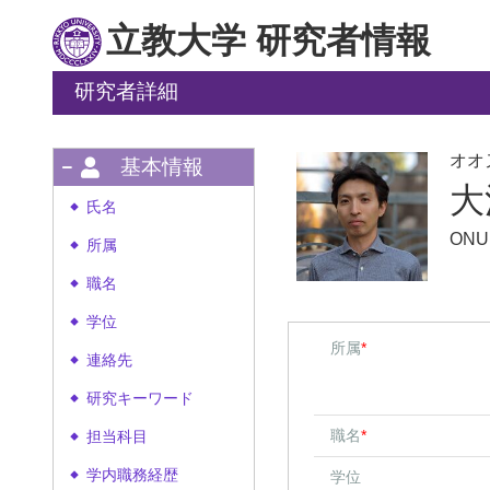
立教大学 研究者情報
研究者詳細
オオ
基本情報
大
氏名
◆
ONU
所属
◆
職名
◆
学位
◆
所属
*
連絡先
◆
研究キーワード
◆
職名
*
担当科目
◆
学内職務経歴
学位
◆