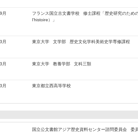
年9月
フランス国立古文書学校 修士課程「歴史研究のためのデジタル技術（T
l’histoire）」
年3月
東京大学 文学部 歴史文化学科美術史学専修課程
年3月
東京大学 教養学部 文科三類
年3月
東京都立西高等学校
国立公文書館アジア歴史資料センター諮問委員会 委