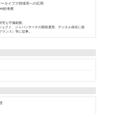
の図書館・アーカイブズ領域等への応用
DH的考察
研究も守備範囲。
ロジェクト、ジャパンサーチの開発運用、デジタル保存に係
フランス）等に従事。
授