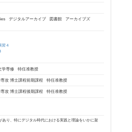
ies
デジタルアーカイブ
図書館
アーカイブズ
演習４
３
文学専修 特任准教授
専攻 博士課程前期課程 特任准教授
専攻 博士課程後期課程 特任准教授
があり、特にデジタル時代における実践と理論をいかに架