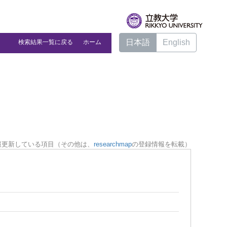
日本語
English
検索結果一覧に戻る
ホーム
報更新している項目（その他は、
researchmap
の登録情報を転載）