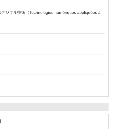
echnologies numériques appliquées à
員