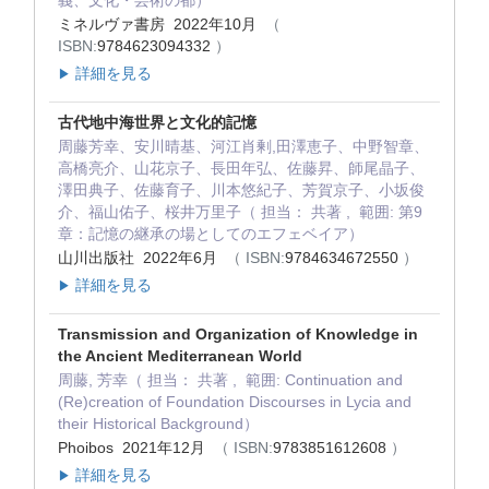
ミネルヴァ書房 2022年10月
（
ISBN:
9784623094332
）
詳細を見る
▶
古代地中海世界と文化的記憶
周藤芳幸、安川晴基、河江肖剰,田澤恵子、中野智章、
高橋亮介、山花京子、長田年弘、佐藤昇、師尾晶子、
澤田典子、佐藤育子、川本悠紀子、芳賀京子、小坂俊
介、福山佑子、桜井万里子（ 担当： 共著 , 範囲: 第9
章：記憶の継承の場としてのエフェベイア）
山川出版社 2022年6月
（ ISBN:
9784634672550
）
詳細を見る
▶
Transmission and Organization of Knowledge in
the Ancient Mediterranean World
周藤, 芳幸（ 担当： 共著 , 範囲: Continuation and
(Re)creation of Foundation Discourses in Lycia and
their Historical Background）
Phoibos 2021年12月
（ ISBN:
9783851612608
）
詳細を見る
▶