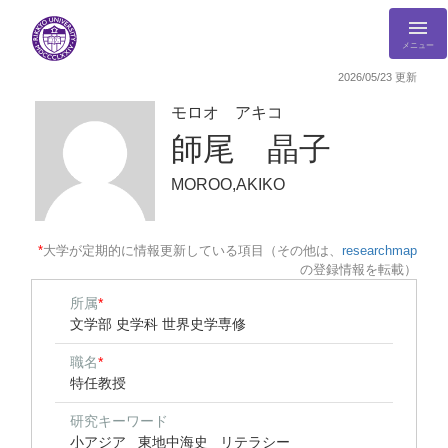
メニュー
2026/05/23 更新
モロオ アキコ
師尾 晶子
MOROO,AKIKO
*
大学が定期的に情報更新している項目（その他は、
researchmap
の登録情報を転載）
所属
*
文学部 史学科 世界史学専修
職名
*
特任教授
研究キーワード
小アジア
東地中海史
リテラシー