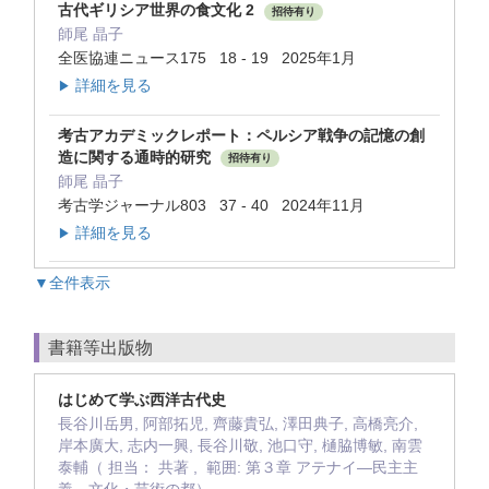
古代ギリシア世界の食文化 2
招待有り
師尾 晶子
全医協連ニュース175 18 - 19 2025年1月
詳細を見る
▶
考古アカデミックレポート：ペルシア戦争の記憶の創
造に関する通時的研究
招待有り
師尾 晶子
考古学ジャーナル803 37 - 40 2024年11月
詳細を見る
▶
▼全件表示
書籍等出版物
はじめて学ぶ西洋古代史
長谷川岳男, 阿部拓児, 齊藤貴弘, 澤田典子, 高橋亮介,
岸本廣大, 志内一興, 長谷川敬, 池口守, 樋脇博敏, 南雲
泰輔（ 担当： 共著 , 範囲: 第３章 アテナイ—民主主
義、文化・芸術の都）