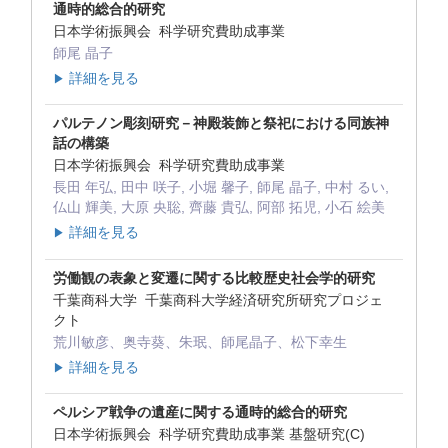
通時的総合的研究
日本学術振興会 科学研究費助成事業
師尾 晶子
詳細を見る
▶
パルテノン彫刻研究－神殿装飾と祭祀における同族神
話の構築
日本学術振興会 科学研究費助成事業
長田 年弘, 田中 咲子, 小堀 馨子, 師尾 晶子, 中村 るい,
仏山 輝美, 大原 央聡, 齊藤 貴弘, 阿部 拓児, 小石 絵美
詳細を見る
▶
労働観の表象と変遷に関する比較歴史社会学的研究
千葉商科大学 千葉商科大学経済研究所研究プロジェ
クト
荒川敏彦、奥寺葵、朱珉、師尾晶子、松下幸生
詳細を見る
▶
ペルシア戦争の遺産に関する通時的総合的研究
日本学術振興会 科学研究費助成事業 基盤研究(C)