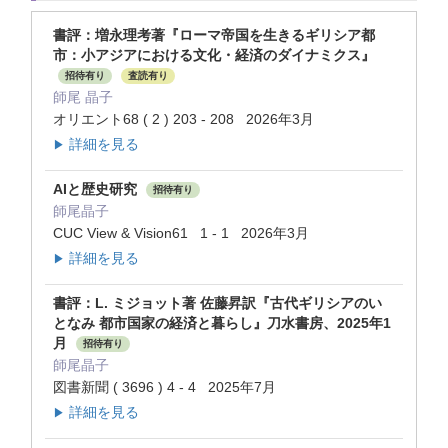
書評：増永理考著『ローマ帝国を生きるギリシア都
市：小アジアにおける文化・経済のダイナミクス』
招待有り
査読有り
師尾 晶子
オリエント68 ( 2 ) 203 - 208 2026年3月
詳細を見る
▶
AIと歴史研究
招待有り
師尾晶子
CUC View & Vision61 1 - 1 2026年3月
詳細を見る
▶
書評：L. ミジョット著 佐藤昇訳『古代ギリシアのい
となみ 都市国家の経済と暮らし』刀水書房、2025年1
月
招待有り
師尾晶子
図書新聞 ( 3696 ) 4 - 4 2025年7月
詳細を見る
▶