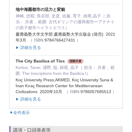
地中海圏都市の活力と変貌
神崎, 忠昭, 長谷部, 史彦, 佐藤, 育子, 師尾,晶子（ 担
当： 共著 , 範囲: 古代ギリシアの通商都市ーアテナイ
の双子都市ペイライエウス）
慶應義塾大学文学部,慶應義塾大学出版会 (発売) 2021
年3月
（ ISBN:
9784766427431
）
詳細を見る
▶
The City Basilica of Tlos
国際共著
Korkut, Taner, 浦野, 聡, 師尾, 晶子（ 担当： 共著 , 範
囲: The Inscriptions from the Basilica I）
Koç University Press,AKMED, Koç University Suna &
İnan Kıraç Research Center for Mediterranean
Civilizations 2020年10月
（ ISBN:
9786057685513
）
詳細を見る
▶
▼全件表示
講演・口頭発表等