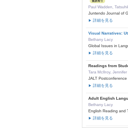
査読有り
Paul Wadden, Tatsuhi
Juntendo Journal of
詳細を見る
▶
Visual Narratives: U
Bethany Lacy
Global Issues in La
詳細を見る
▶
Readings from Stud
Tara McIlroy, Jennif
JALT Postconferenc
詳細を見る
▶
Adult English Langu
Bethany Lacy
English Reading an
詳細を見る
▶