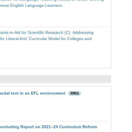
panese English Language Learners
nts-in-Aid for Scientific Research (C) Addressing
or Liberal Arts' Curricular Model for Colleges and
modal text in an EFL environment
国際誌
Concluding Report on 2021–24 Curriculum Reform