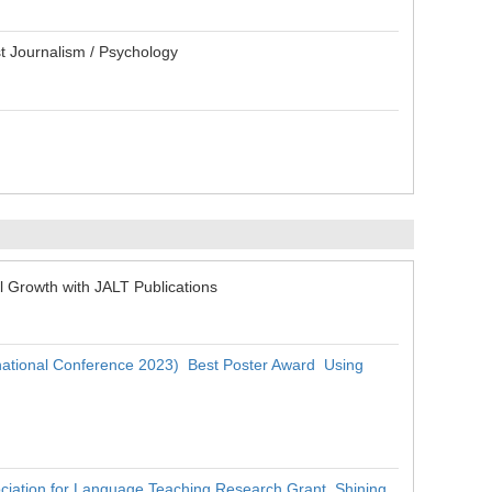
t Journalism / Psychology
 Growth with JALT Publications
rnational Conference 2023) Best Poster Award Using
ciation for Language Teaching Research Grant Shining