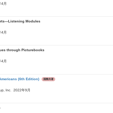
25年4月
 Arts—Listening Modules
24年4月
sues through Picturebooks
23年4月
Americans (6th Edition)
国際共著
oup, Inc. 2022年9月
o