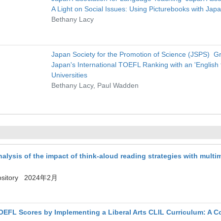
A Light on Social Issues: Using Picturebooks with Ja
Bethany Lacy
Japan Society for the Promotion of Science (JSPS) Gra
Japan's International TOEFL Ranking with an 'English f
Universities
Bethany Lacy, Paul Wadden
alysis of the impact of think-aloud reading strategies with multi
pository 2024年2月
OEFL Scores by Implementing a Liberal Arts CLIL Curriculum: A 