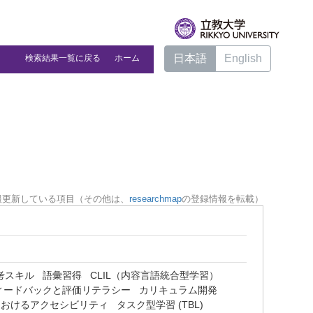
日本語
English
検索結果一覧に戻る
ホーム
報更新している項目（その他は、
researchmap
の登録情報を転載）
考スキル
語彙習得
CLIL（内容言語統合型学習）
ィードバックと評価リテラシー
カリキュラム開発
におけるアクセシビリティ
タスク型学習 (TBL)