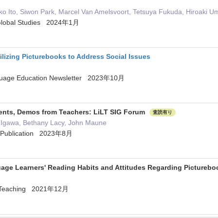
ko Ito, Siwon Park, Marcel Van Amelsvoort, Tetsuya Fukuda, Hiroaki 
 Global Studies 2024年1月
tilizing Picturebooks to Address Social Issues
nguage Education Newsletter 2023年10月
ents, Demos from Teachers: LiLT SIG Forum
査読有り
er Igawa, Bethany Lacy, John Maune
e Publication 2023年8月
age Learners' Reading Habits and Attitudes Regarding Pictureb
d Teaching 2021年12月