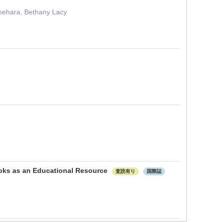
Umehara, Bethany Lacy
ooks as an Educational Resource
査読有り
国際誌