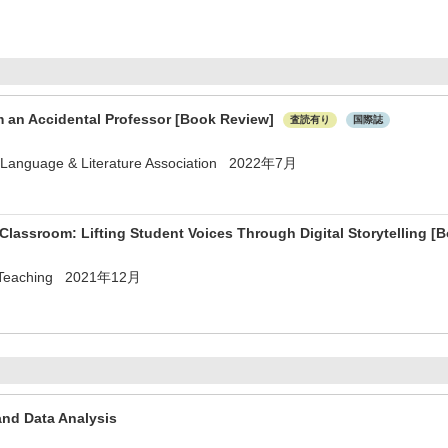
m an Accidental Professor [Book Review]
査読有り
国際誌
 Language & Literature Association 2022年7月
Classroom: Lifting Student Voices Through Digital Storytelling 
d Teaching 2021年12月
and Data Analysis