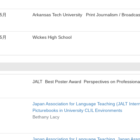
年5月
Arkansas Tech University Print Journalism / Broadcas
年5月
Wickes High School
JALT Best Poster Award Perspectives on Professional
Japan Association for Language Teaching (JALT Inte
Picturebooks in University CLIL Environments
Bethany Lacy
Japan Association for Language Teaching Japan Asso