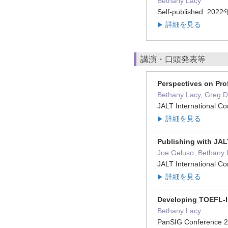
Bethany Lacy
Self-published 20
詳細を見る
▶
講演・口頭発表等
Perspectives on Pro
Bethany Lacy, Greg D
JALT International
詳細を見る
▶
Publishing with JAL
Joe Geluso, Bethany 
JALT International
詳細を見る
▶
Developing TOEFL-In
Bethany Lacy
PanSIG Conference