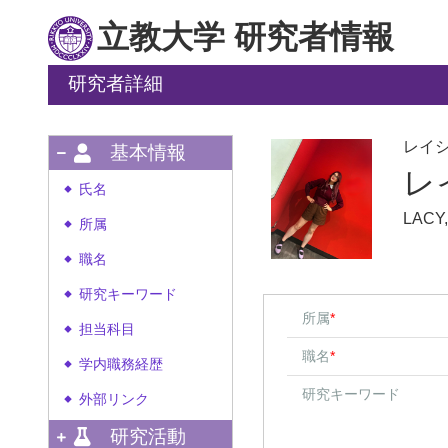
立教大学 研究者情報
研究者詳細
レイ
基本情報
レ
氏名
◆
LACY
所属
◆
職名
◆
研究キーワード
◆
所属
*
担当科目
◆
職名
*
学内職務経歴
◆
研究キーワード
外部リンク
◆
研究活動