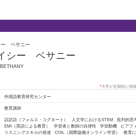
シー ベサニー
イシー ベサニー
,BETHANY
*
大学が定期的に情
外国語教育研究センター
教育講師
誤訳語（フォルス・コグネート）
人文学におけるSTEM
批判的思
EMI（英語による教育）
学習者と教師の自律性
学習動機
ピアフ
リスニングスキルの発達
COIL（国際協働オンライン学習）
教育