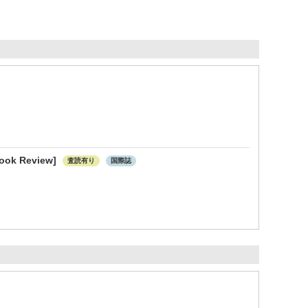
[Book Review]
査読有り
国際誌