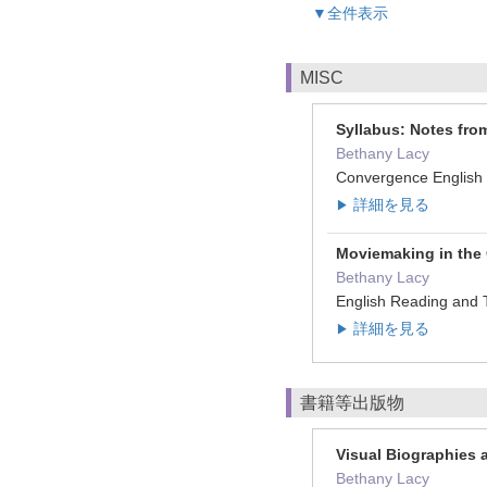
▼全件表示
MISC
Syllabus: Notes fro
Bethany Lacy
Convergence English
詳細を見る
▶
Moviemaking in the 
Bethany Lacy
English Reading an
詳細を見る
▶
書籍等出版物
Visual Biographies 
Bethany Lacy