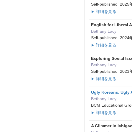
Self-published 20
詳細を見る
▶
English for Liberal
Bethany Lacy
Self-published 20
詳細を見る
▶
Exploring Social Is
Bethany Lacy
Self-published 20
詳細を見る
▶
Ugly Koreans, Ugly 
Bethany Lacy
BCM Educational Gr
詳細を見る
▶
A Glimmer in Ichiga