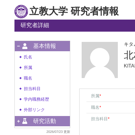
立教大学 研究者情報
研究者詳細
キタ
基本情報
北
氏名
◆
KIT
所属
◆
職名
◆
担当科目
◆
所属
*
学内職務経歴
◆
職名
*
外部リンク
◆
担当科目
*
研究活動
2026/07/23 更新