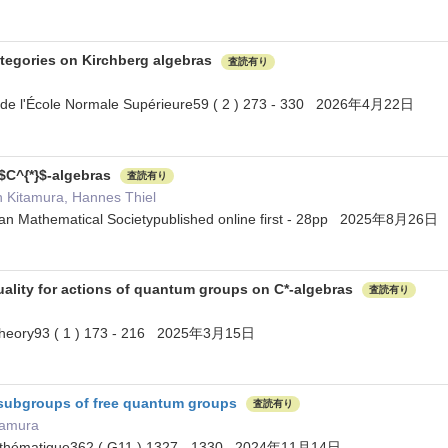
ategories on Kirchberg algebras
査読有り
s de l'École Normale Supérieure59 ( 2 ) 273 - 330 2026年4月22日
 $C^{*}$-algebras
査読有り
n Kitamura, Hannes Thiel
ean Mathematical Societypublished online first - 28pp 2025年8月26日
duality for actions of quantum groups on C*-algebras
査読有り
 Theory93 ( 1 ) 173 - 216 2025年3月15日
subgroups of free quantum groups
査読有り
tamura
thématique362 ( G11 ) 1327 - 1330 2024年11月14日