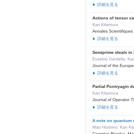
詳細を見る
▶
Actions of tensor c
Kan Kitamura
Annales Scientifique
詳細を見る
▶
Semiprime ideals in
Eusebio Gardella, Ka
Journal of the Europ
詳細を見る
▶
Partial Pontryagin 
Kan Kitamura
Journal of Operator
詳細を見る
▶
A note on quantum 
Mao Hoshino, Kan Ki
Comptes Rendus. Ma