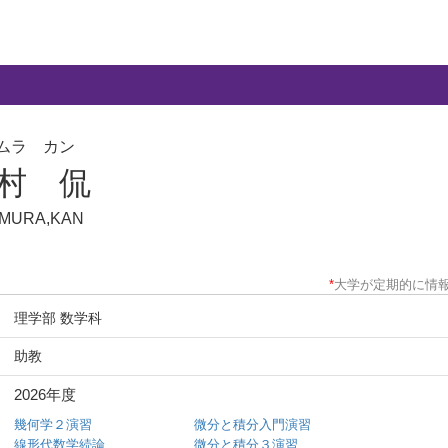
ムラ カン
村 侃
AMURA,KAN
*
大学が定期的に情
理学部 数学科
助教
2026年度
幾何学２演習
微分と積分入門演習
線形代数学続論
微分と積分３演習