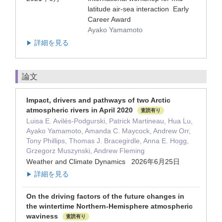
latitude air-sea interaction Early
Career Award
Ayako Yamamoto
詳細を見る
▶
論文
Impact, drivers and pathways of two Arctic
atmospheric rivers in April 2020
査読有り
Luisa E. Avilés-Podgurski, Patrick Martineau, Hua Lu,
Ayako Yamamoto, Amanda C. Maycock, Andrew Orr,
Tony Phillips, Thomas J. Bracegirdle, Anna E. Hogg,
Grzegorz Muszynski, Andrew Fleming
Weather and Climate Dynamics 2026年6月25日
詳細を見る
▶
On the driving factors of the future changes in
the wintertime Northern-Hemisphere atmospheric
waviness
査読有り