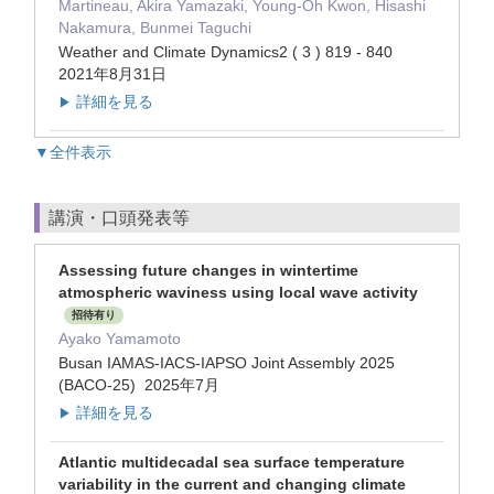
Martineau, Akira Yamazaki, Young-Oh Kwon, Hisashi
Nakamura, Bunmei Taguchi
Weather and Climate Dynamics2 ( 3 ) 819 - 840
2021年8月31日
詳細を見る
▶
▼全件表示
講演・口頭発表等
Assessing future changes in wintertime
atmospheric waviness using local wave activity
招待有り
Ayako Yamamoto
Busan IAMAS-IACS-IAPSO Joint Assembly 2025
(BACO-25) 2025年7月
詳細を見る
▶
Atlantic multidecadal sea surface temperature
variability in the current and changing climate