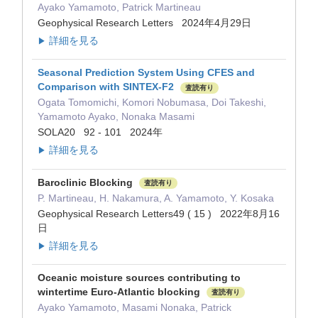
Ayako Yamamoto, Patrick Martineau
Geophysical Research Letters 2024年4月29日
詳細を見る
▶
Seasonal Prediction System Using CFES and
Comparison with SINTEX-F2
査読有り
Ogata Tomomichi, Komori Nobumasa, Doi Takeshi,
Yamamoto Ayako, Nonaka Masami
SOLA20 92 - 101 2024年
詳細を見る
▶
Baroclinic Blocking
査読有り
P. Martineau, H. Nakamura, A. Yamamoto, Y. Kosaka
Geophysical Research Letters49 ( 15 ) 2022年8月16
日
詳細を見る
▶
Oceanic moisture sources contributing to
wintertime Euro-Atlantic blocking
査読有り
Ayako Yamamoto, Masami Nonaka, Patrick