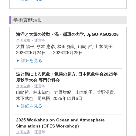
学術貢献活動
海洋と大気の波動・渦・循環の力学, JpGU-AGU2026
企画立案・運営等
大貫 陽平, 杉本 憲彦, 松田 拓朗, 山崎 哲, 山本 絢子
2026年5月24日
2026年5月29日
-
詳細を見る
▶
波と渦による気象・気候の見方, 日本気象学会2025年
度秋季大会 専門分科会
企画立案・運営等
山崎哲、林未知也、辻野智紀、山本絢子、菅野湧貴、
木下武也、岡島悟
2025年11月6日
詳細を見る
▶
2025 Workshop on Ocean and Atmosphere
Simulations (OFES Workshop)
企画立案・運営等