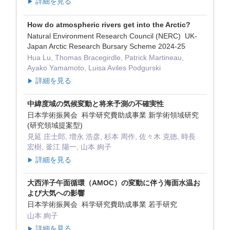
詳細を見る
▶
How do atmospheric rivers get into the Arctic?
Natural Environment Research Council (NERC) UK-
Japan Arctic Research Bursary Scheme 2024-25
Hua Lu, Thomas Bracegirdle, Patrick Martineau,
Ayako Yamamoto, Luisa Aviles Podgurski
詳細を見る
▶
中緯度域の気候変動と将来予測の不確実性
日本学術振興会 科学研究費助成事業 新学術領域研究
(研究領域提案型)
見延 庄士郎, 増永 浩彦, 杉本 周作, 佐々木 克徳, 時長
宏樹, 釜江 陽一, 山本 絢子
詳細を見る
▶
大西洋子午面循環（AMOC）の変動に伴う海面水温お
よび大気への影響
日本学術振興会 科学研究費助成事業 若手研究
山本 絢子
詳細を見る
▶