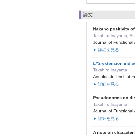
論文
Nakano positivity o
Takahiro Inayama, Sh
Journal of Function
詳細を見る
▶
L^2-extension indice
Takahiro Inayama
Annales de l'Instit
詳細を見る
▶
Pseudonorms on dir
Takahiro Inayama
Journal of Functiona
詳細を見る
▶
A note on character