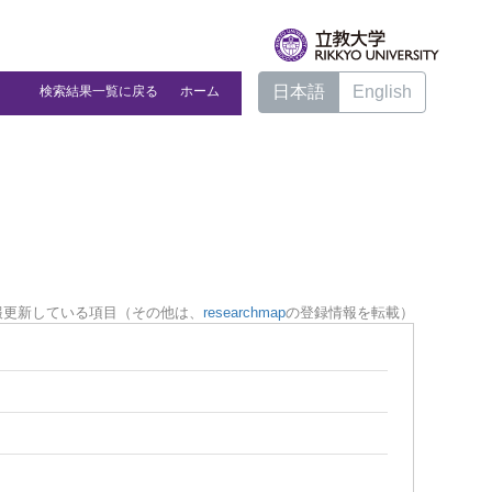
日本語
English
検索結果一覧に戻る
ホーム
報更新している項目（その他は、
researchmap
の登録情報を転載）