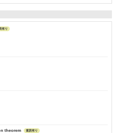
読有り
ion theorem
査読有り