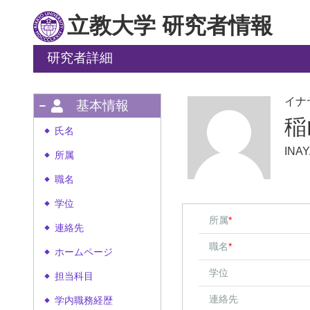
立教大学 研究者情報
研究者詳細
イナ
基本情報
稲
氏名
◆
INA
所属
◆
職名
◆
学位
◆
所属
*
連絡先
◆
職名
*
ホームページ
◆
学位
担当科目
◆
連絡先
学内職務経歴
◆