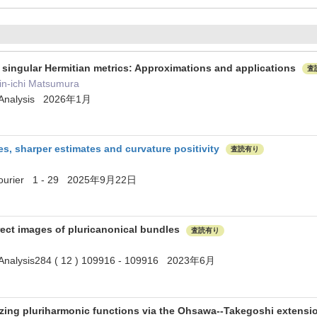
f singular Hermitian metrics: Approximations and applications
査
in-ichi Matsumura
al Analysis 2026年1月
s, sharper estimates and curvature positivity
査読有り
ut Fourier 1 - 29 2025年9月22日
ect images of pluricanonical bundles
査読有り
l Analysis284 ( 12 ) 109916 - 109916 2023年6月
izing pluriharmonic functions via the Ohsawa--Takegoshi extens