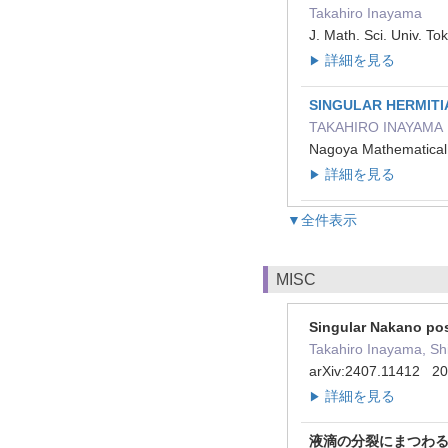
Takahiro Inayama
J. Math. Sci. Univ. T
詳細を見る
▶
SINGULAR HERMITI
TAKAHIRO INAYAMA
Nagoya Mathematic
詳細を見る
▶
▼全件表示
MISC
Singular Nakano posi
Takahiro Inayama, Sh
arXiv:2407.11412 
詳細を見る
▶
液滴の分裂にまつわ