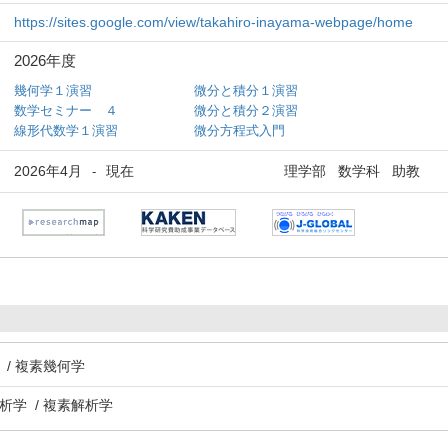
https://sites.google.com/view/takahiro-inayama-webpage/home
2026年度
幾何学１演習
微分と積分１演習
数学セミナー ４
微分と積分２演習
線形代数学１演習
微分方程式入門
2026年4月
現在
理学部 数学科 助教
-
 / 複素幾何学
析学 / 複素解析学