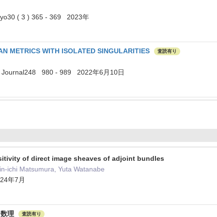
okyo30 ( 3 ) 365 - 369 2023年
AN METRICS WITH ISOLATED SINGULARITIES
査読有り
al Journal248 980 - 989 2022年6月10日
tivity of direct image sheaves of adjoint bundles
in-ichi Matsumura, Yuta Watanabe
2024年7月
る数理
査読有り