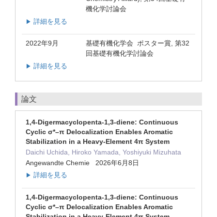
機化学討論会
詳細を見る
▶
2022年9月
基礎有機化学会 ポスター賞, 第32
回基礎有機化学討論会
詳細を見る
▶
論文
1,4‐Digermacyclopenta‐1,3‐diene: Continuous
Cyclic σ*–π Delocalization Enables Aromatic
Stabilization in a Heavy‐Element 4π System
Daichi Uchida, Hiroko Yamada, Yoshiyuki Mizuhata
Angewandte Chemie 2026年6月8日
詳細を見る
▶
1,4‐Digermacyclopenta‐1,3‐diene: Continuous
Cyclic σ*–π Delocalization Enables Aromatic
Stabilization in a Heavy‐Element 4π System