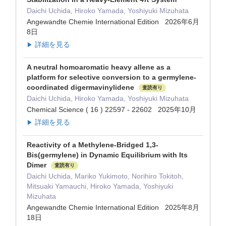
Daichi Uchida, Hiroko Yamada, Yoshiyuki Mizuhata
Angewandte Chemie International Edition 2026年6月
8日
詳細を見る
▶
A neutral homoaromatic heavy allene as a
platform for selective conversion to a germylene-
coordinated digermavinylidene
査読有り
Daichi Uchida, Hiroko Yamada, Yoshiyuki Mizuhata
Chemical Science ( 16 ) 22597 - 22602 2025年10月
詳細を見る
▶
Reactivity of a Methylene‐Bridged 1,3‐
Bis(germylene) in Dynamic Equilibrium with Its
Dimer
査読有り
Daichi Uchida, Mariko Yukimoto, Norihiro Tokitoh,
Mitsuaki Yamauchi, Hiroko Yamada, Yoshiyuki
Mizuhata
Angewandte Chemie International Edition 2025年8月
18日