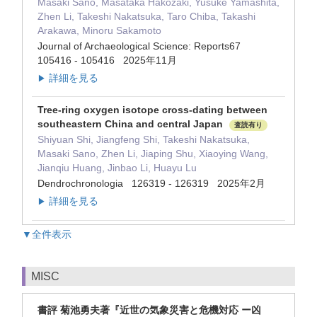
Masaki Sano, Masataka Hakozaki, Yusuke Yamashita,
Zhen Li, Takeshi Nakatsuka, Taro Chiba, Takashi
Arakawa, Minoru Sakamoto
Journal of Archaeological Science: Reports67
105416 - 105416 2025年11月
詳細を見る
▶
Tree-ring oxygen isotope cross-dating between
southeastern China and central Japan
査読有り
Shiyuan Shi, Jiangfeng Shi, Takeshi Nakatsuka,
Masaki Sano, Zhen Li, Jiaping Shu, Xiaoying Wang,
Jianqiu Huang, Jinbao Li, Huayu Lu
Dendrochronologia 126319 - 126319 2025年2月
詳細を見る
▶
▼全件表示
MISC
書評 菊池勇夫著『近世の気象災害と危機対応 ー凶