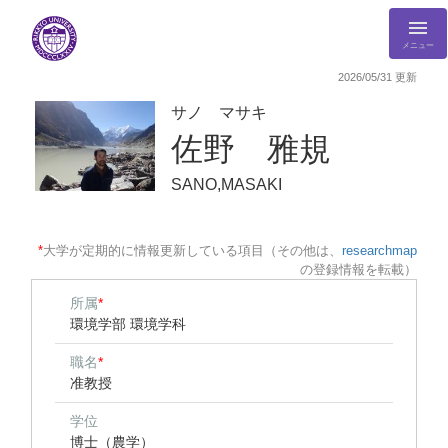
メニュー
2026/05/31 更新
サノ マサキ
佐野 雅規
SANO,MASAKI
*
大学が定期的に情報更新している項目（その他は、
researchmap
の登録情報を転載）
所属
*
環境学部 環境学科
職名
*
准教授
学位
博士（農学）