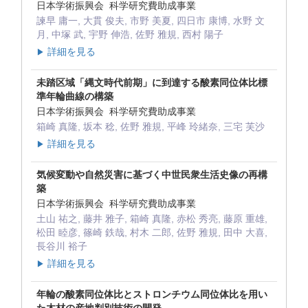
日本学術振興会 科学研究費助成事業
諫早 庸一, 大貫 俊夫, 市野 美夏, 四日市 康博, 水野 文
月, 中塚 武, 宇野 伸浩, 佐野 雅規, 西村 陽子
詳細を見る
▶
未踏区域「縄文時代前期」に到達する酸素同位体比標
準年輪曲線の構築
日本学術振興会 科学研究費助成事業
箱崎 真隆, 坂本 稔, 佐野 雅規, 平峰 玲緒奈, 三宅 芙沙
詳細を見る
▶
気候変動や自然災害に基づく中世民衆生活史像の再構
築
日本学術振興会 科学研究費助成事業
土山 祐之, 藤井 雅子, 箱崎 真隆, 赤松 秀亮, 藤原 重雄,
松田 睦彦, 篠崎 鉄哉, 村木 二郎, 佐野 雅規, 田中 大喜,
長谷川 裕子
詳細を見る
▶
年輪の酸素同位体比とストロンチウム同位体比を用い