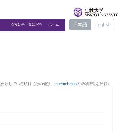
日本語
English
検索結果一覧に戻る
ホーム
報更新している項目（その他は、
researchmap
の登録情報を転載）