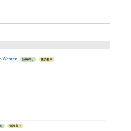
em Westen
招待有り
査読有り
り
査読有り