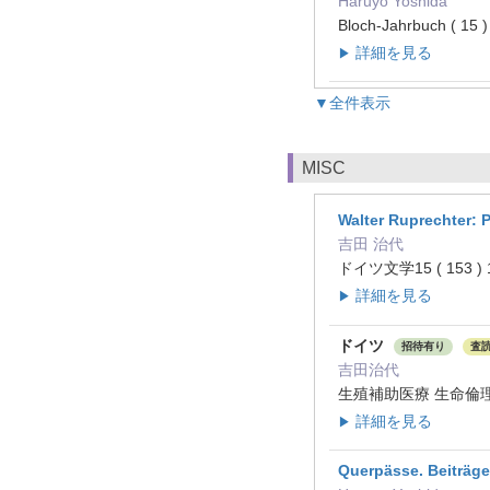
Haruyo Yoshida
Bloch-Jahrbuch ( 15
詳細を見る
▶
▼全件表示
MISC
Walter Ruprechter:
吉田 治代
ドイツ文学15 ( 153 ) 
詳細を見る
▶
ドイツ
招待有り
査
吉田治代
生殖補助医療 生命倫理と法
詳細を見る
▶
Querpässe. Beiträge