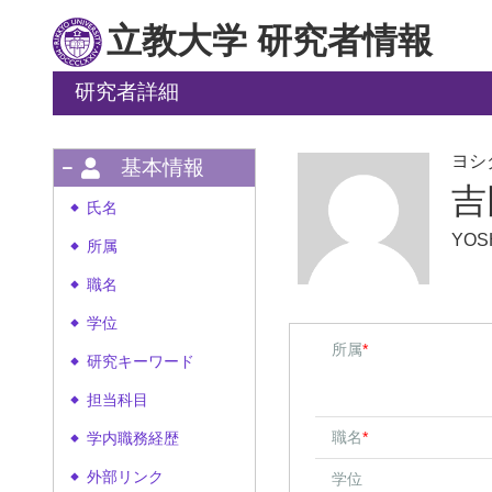
立教大学 研究者情報
研究者詳細
ヨシ
基本情報
吉
氏名
◆
YOSH
所属
◆
職名
◆
学位
◆
所属
*
研究キーワード
◆
担当科目
◆
職名
*
学内職務経歴
◆
外部リンク
学位
◆