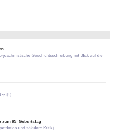
en
achmistische Geschichtsschreibung mit Blick auf die
ロッホ）
a zum 65. Geburtstag
iation und säkulare Kritik）