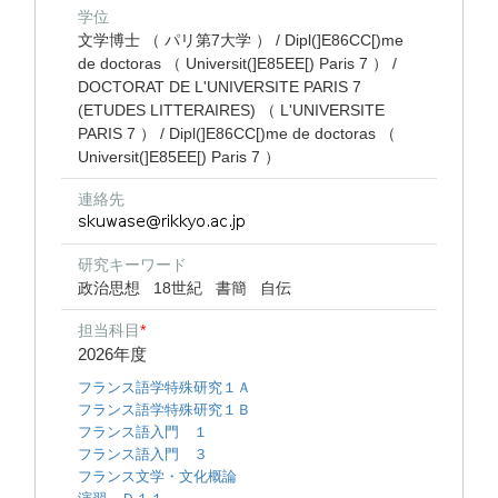
学位
文学博士 （ パリ第7大学 ） / Dipl(]E86CC[)me
de doctoras （ Universit(]E85EE[) Paris 7 ） /
DOCTORAT DE L'UNIVERSITE PARIS 7
(ETUDES LITTERAIRES) （ L'UNIVERSITE
PARIS 7 ） / Dipl(]E86CC[)me de doctoras （
Universit(]E85EE[) Paris 7 ）
連絡先
研究キーワード
政治思想
18世紀
書簡
自伝
担当科目
*
2026年度
フランス語学特殊研究１Ａ
フランス語学特殊研究１Ｂ
フランス語入門 １
フランス語入門 ３
フランス文学・文化概論