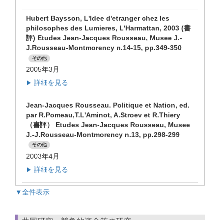
Hubert Baysson, L'Idee d'etranger chez les
philosophes des Lumieres, L'Harmattan, 2003 (書
評) Etudes Jean-Jacques Rousseau, Musee J.-
J.Rousseau-Montmorency n.14-15, pp.349-350
その他
2005年3月
詳細を見る
▶
Jean-Jacques Rousseau. Politique et Nation, ed.
par R.Pomeau,T.L'Aminot, A.Stroev et R.Thiery
（書評） Etudes Jean-Jacques Rousseau, Musee
J.-J.Rousseau-Montmorency n.13, pp.298-299
その他
2003年4月
詳細を見る
▶
▼全件表示