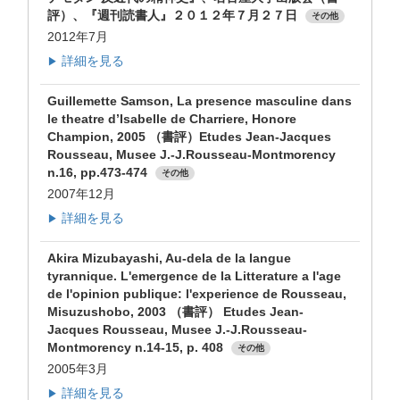
評）、『週刊読書人』２０１２年７月２７日
その他
2012年7月
詳細を見る
▶
Guillemette Samson, La presence masculine dans
le theatre d’Isabelle de Charriere, Honore
Champion, 2005 （書評）Etudes Jean-Jacques
Rousseau, Musee J.-J.Rousseau-Montmorency
n.16, pp.473-474
その他
2007年12月
詳細を見る
▶
Akira Mizubayashi, Au-dela de la langue
tyrannique. L'emergence de la Litterature a l'age
de l'opinion publique: l'experience de Rousseau,
Misuzushobo, 2003 （書評） Etudes Jean-
Jacques Rousseau, Musee J.-J.Rousseau-
Montmorency n.14-15, p. 408
その他
2005年3月
詳細を見る
▶