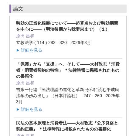
論文
時効の正当化根拠について――起算点および時効期間
を中心に――（明治後期から我妻栄まで）（１）
原田 昌和
立教法学 ( 114 ) 283 - 320 2026年3月
詳細を見る
▶
「保護」から「支援」へ、そして-――大村敦志「消費
者・消費者契約の特性」 ＊法律時報に掲載されたもの
の書籍化
原田 昌和
吉永一行編『民法理論の進化と革新 令和に読む平成民
法学の歩み出し』（日本評論社） 247 - 260 2025年
3月
詳細を見る
▶
民法の基本原理と消費者法――大村敦志『公序良俗と
契約正義』 ＊法律時報に掲載されたものの書籍化
原田 昌和