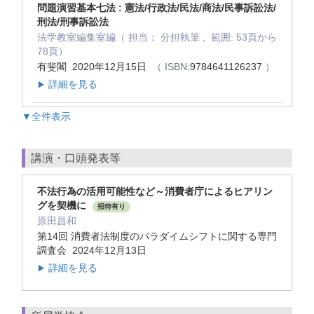
問題演習基本七法 : 憲法/行政法/民法/商法/民事訴訟法/
刑法/刑事訴訟法
法学教室編集室編（ 担当： 分担執筆 , 範囲: 53頁から
78頁）
有斐閣 2020年12月15日
（ ISBN:
9784641126237
）
詳細を見る
▶
▼全件表示
講演・口頭発表等
不法行為の活用可能性など～消費者庁によるヒアリン
グを契機に
招待有り
原田昌和
第14回 消費者法制度のパラダイムシフトに関する専門
調査会 2024年12月13日
詳細を見る
▶