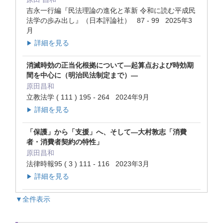
吉永一行編『民法理論の進化と革新 令和に読む平成民
法学の歩み出し』（日本評論社） 87 - 99 2025年3
月
詳細を見る
▶
消滅時効の正当化根拠について―起算点および時効期
間を中心に（明治民法制定まで）―
原田昌和
立教法学 ( 111 ) 195 - 264 2024年9月
詳細を見る
▶
「保護」から「支援」へ、そして―大村敦志「消費
者・消費者契約の特性」
原田昌和
法律時報95 ( 3 ) 111 - 116 2023年3月
詳細を見る
▶
▼全件表示