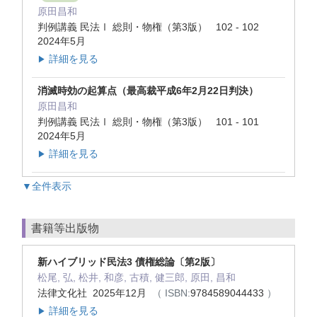
原田昌和
判例講義 民法Ⅰ 総則・物権（第3版） 102 - 102
2024年5月
詳細を見る
▶
消滅時効の起算点（最高裁平成6年2月22日判決）
原田昌和
判例講義 民法Ⅰ 総則・物権（第3版） 101 - 101
2024年5月
詳細を見る
▶
▼全件表示
書籍等出版物
新ハイブリッド民法3 債権総論〔第2版〕
松尾, 弘, 松井, 和彦, 古積, 健三郎, 原田, 昌和
法律文化社 2025年12月
（ ISBN:
9784589044433
）
詳細を見る
▶