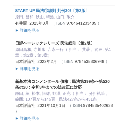
START UP 民法①総則 判例30!〔第2版〕
原田, 昌和, 秋山, 靖浩, 山口, 敬介
有斐閣 2025年3月
（ ISBN:
9784641233485
）
詳細を見る
▶
日評ベーシックシリーズ 民法総則〔第2版〕
原田昌和, 寺川永, 𠮷永一行（ 担当： 共著 , 範囲: 第1
章，第2章，第3章）
日本評論社 2022年2月
（ ISBN:
9784535806948
）
詳細を見る
▶
新基本法コンメンタール 債権 : 民法第399条〜第520
条の20 : 令和3年までの法改正に対応
鎌田, 薫, 松本, 恒雄, 野澤, 正充（ 担当： 分担執筆 ,
範囲: 137頁から145頁（民法427条から431条））
日本評論社 2021年10月1日
（ ISBN:
9784535402638
）
詳細を見る
▶