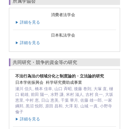
所属学協会
消費者法学会
詳細を見る
▶
日本私法学会
詳細を見る
▶
共同研究・競争的資金等の研究
不法行為法の領域分化と制度論的・立法論的研究
日本学術振興会 科学研究費助成事業
瀬川 信久, 橋本 佳幸, 山口 斉昭, 後藤 巻則, 大塚 直, 樋
口 範雄, 前田 陽一, 水野 謙, 米村 滋人, 吉村 良一, 大坂
恵里, 中村 恵, 日山 恵美, 千葉 華月, 佐藤 雄一郎, 一家
綱邦, 黒沼 悦郎, 原田 昌和, 大澤 彩, 山城 一真, 小野寺
倫子
詳細を見る
▶